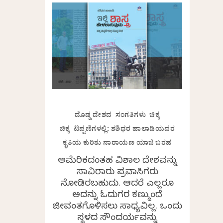
ದೊಡ್ಡ ದೇಶದ ಸಂಗತಿಗಳು ಚಿಕ್ಕ
ಚಿಕ್ಕ ಟಿಪ್ಪಣಿಗಳಲ್ಲಿ: ಶಶಿಧರ ಹಾಲಾಡಿಯವರ
ಕೃತಿಯ ಕುರಿತು ನಾರಾಯಣ ಯಾಜಿ ಬರಹ
ಅಮೆರಿಕದಂತಹ ವಿಶಾಲ ದೇಶವನ್ನು
ಸಾವಿರಾರು ಪ್ರವಾಸಿಗರು
ನೋಡಿರಬಹುದು. ಆದರೆ ಎಲ್ಲರೂ
ಅದನ್ನು ಓದುಗರ ಕಣ್ಮುಂದೆ
ಜೀವಂತಗೊಳಿಸಲು ಸಾಧ್ಯವಿಲ್ಲ. ಒಂದು
ಸ್ಥಳದ ಸೌಂದರ್ಯವನ್ನು