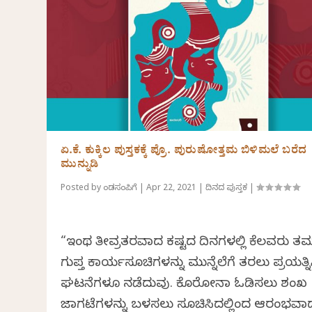
ಏ.ಕೆ. ಕುಕ್ಕಿಲ ಪುಸ್ತಕಕ್ಕೆ ಪ್ರೊ. ಪುರುಷೋತ್ತಮ ಬಿಳಿಮಲೆ ಬರೆದ
ಮುನ್ನುಡಿ
Posted by
ಕೆಂಡಸಂಪಿಗೆ
|
Apr 22, 2021
|
ದಿನದ ಪುಸ್ತಕ
|
“ಇಂಥ ತೀವ್ರತರವಾದ ಕಷ್ಟದ ದಿನಗಳಲ್ಲಿ ಕೆಲವರು ತಮ
ಗುಪ್ತ ಕಾರ್ಯಸೂಚಿಗಳನ್ನು ಮುನ್ನೆಲೆಗೆ ತರಲು ಪ್ರಯತ್ನ
ಘಟನೆಗಳೂ ನಡೆದುವು. ಕೊರೋನಾ ಓಡಿಸಲು ಶಂಖ
ಜಾಗಟೆಗಳನ್ನು ಬಳಸಲು ಸೂಚಿಸಿದಲ್ಲಿಂದ ಆರಂಭವಾ