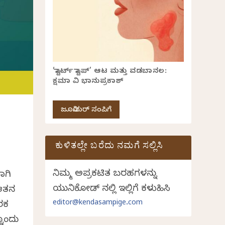
‘ಸ್ಟಾರ್ಟ್ ಸ್ಟಾಪ್’ ಆಟ ಮತ್ತು ವಡಬಾನಲ:
ಕ್ಷಮಾ ವಿ ಭಾನುಪ್ರಕಾಶ್
ಜೂನಿಯರ್ ಸಂಪಿಗೆ
ಕುಳಿತಲ್ಲೇ ಬರೆದು ನಮಗೆ ಸಲ್ಲಿಸಿ
ನಿಮ್ಮ ಅಪ್ರಕಟಿತ ಬರಹಗಳನ್ನು
ಾಗಿ
ಯುನಿಕೋಡ್ ನಲ್ಲಿ ಇಲ್ಲಿಗೆ ಕಳುಹಿಸಿ
 ಆತನ
editor@kendasampige.com
ಾರಕ
ನೊಂದು