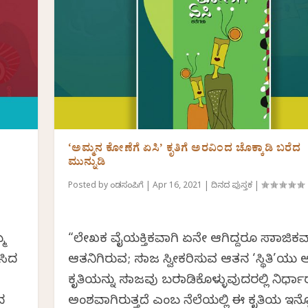
‘ಅಮ್ಮನ ಕೋಣೆಗೆ ಏಸಿ’ ಕೃತಿಗೆ ಅರವಿಂದ ಚೊಕ್ಕಾಡಿ ಬರೆದ
ಮುನ್ನುಡಿ
Posted by
ಕೆಂಡಸಂಪಿಗೆ
|
Apr 16, 2021
|
ದಿನದ ಪುಸ್ತಕ
|
್ಮ
“ಲೇಖಕ ವೈಯಕ್ತಿಕವಾಗಿ ಏನೇ ಆಗಿದ್ದರೂ ಸಾಮಾಜಿಕವ
ಿಸಿದ
ಆತನಿಗಿರುವ; ಸಮಾಜ ಸ್ವೀಕರಿಸುವ ಆತನ ‘ಸ್ಥಿತಿ’ಯು
ಕೃತಿಯನ್ನು ಸಮಾಜವು ಬರಮಾಡಿಕೊಳ್ಳುವುದರಲ್ಲಿ ನಿರ್ಧ
ದ
ಅಂಶವಾಗಿರುತ್ತದೆ ಎಂಬ ನೆಲೆಯಲ್ಲಿ ಈ ಕೃತಿಯ ಇನ್