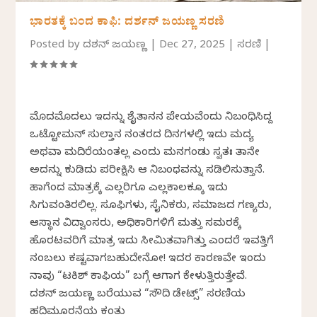
ಭಾರತಕ್ಕೆ ಬಂದ ಕಾಫಿ: ದರ್ಶನ್‌ ಜಯಣ್ಣ ಸರಣಿ
Posted by
ದರ್ಶನ್ ಜಯಣ್ಣ
|
Dec 27, 2025
|
ಸರಣಿ
|
ಮೊದಮೊದಲು ಇದನ್ನು ಶೈತಾನನ ಪೇಯವೆಂದು ನಿರ್ಬಂಧಿಸಿದ್ದ
ಒಟ್ಟೋಮನ್ ಸುಲ್ತಾನ ನಂತರದ ದಿನಗಳಲ್ಲಿ ಇದು ಮದ್ಯ
ಅಥವಾ ಮದಿರೆಯಂತಲ್ಲ ಎಂದು ಮನಗಂಡು ಸ್ವತಃ ತಾನೇ
ಅದನ್ನು ಕುಡಿದು ಪರೀಕ್ಷಿಸಿ ಆ ನಿರ್ಬಂಧವನ್ನು ಸಡಿಲಿಸುತ್ತಾನೆ.
ಹಾಗೆಂದ ಮಾತ್ರಕ್ಕೆ ಎಲ್ಲರಿಗೂ ಎಲ್ಲಕಾಲಕ್ಕೂ ಇದು
ಸಿಗುವಂತಿರಲಿಲ್ಲ. ಸೂಫಿಗಳು, ಸೈನಿಕರು, ಸಮಾಜದ ಗಣ್ಯರು,
ಆಸ್ಥಾನ ವಿದ್ವಾಂಸರು, ಅಧಿಕಾರಿಗಳಿಗೆ ಮತ್ತು ಸಮರಕ್ಕೆ
ಹೊರಟವರಿಗೆ ಮಾತ್ರ ಇದು ಸೀಮಿತವಾಗಿತ್ತು ಎಂದರೆ ಇವತ್ತಿಗೆ
ನಂಬಲು ಕಷ್ಟವಾಗಬಹುದೇನೋ! ಇದರ ಕಾರಣವೇ ಇಂದು
ನಾವು “ಟರ್ಕಿಶ್ ಕಾಫಿಯ” ಬಗ್ಗೆ ಆಗಾಗ ಕೇಳುತ್ತಿರುತ್ತೇವೆ.
ದರ್ಶನ್‌ ಜಯಣ್ಣ ಬರೆಯುವ “ಸೌದಿ ಡೇಟ್ಸ್”‌ ಸರಣಿಯ
ಹದಿಮೂರನೆಯ ಕಂತು