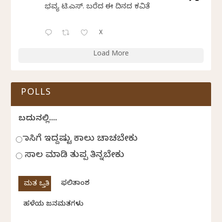
ಭವ್ಯ ಟಿ.ಎಸ್. ಬರೆದ ಈ ದಿನದ ಕವಿತೆ
X
Load More
POLLS
ಬದುಕಿನಲ್ಲಿ....
ಹಾಸಿಗೆ ಇದ್ದಷ್ಟು ಕಾಲು ಚಾಚಬೇಕು
ಸಾಲ ಮಾಡಿ ತುಪ್ಪ ತಿನ್ನಬೇಕು
ಫಲಿತಾಂಶ
ಹಳೆಯ ಜನಮತಗಳು