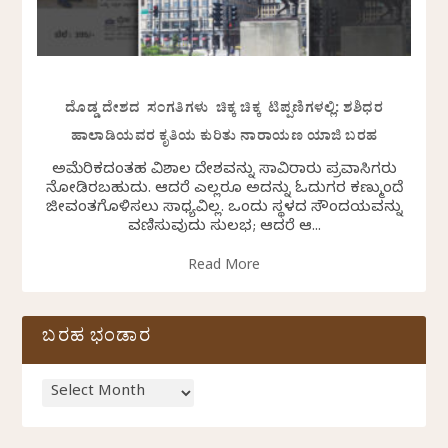
ದೊಡ್ಡ ದೇಶದ ಸಂಗತಿಗಳು ಚಿಕ್ಕ ಚಿಕ್ಕ ಟಿಪ್ಪಣಿಗಳಲ್ಲಿ: ಶಶಿಧರ
ಹಾಲಾಡಿಯವರ ಕೃತಿಯ ಕುರಿತು ನಾರಾಯಣ ಯಾಜಿ ಬರಹ
ಅಮೆರಿಕದಂತಹ ವಿಶಾಲ ದೇಶವನ್ನು ಸಾವಿರಾರು ಪ್ರವಾಸಿಗರು
ನೋಡಿರಬಹುದು. ಆದರೆ ಎಲ್ಲರೂ ಅದನ್ನು ಓದುಗರ ಕಣ್ಮುಂದೆ
ಜೀವಂತಗೊಳಿಸಲು ಸಾಧ್ಯವಿಲ್ಲ. ಒಂದು ಸ್ಥಳದ ಸೌಂದರ್ಯವನ್ನು
ವರ್ಣಿಸುವುದು ಸುಲಭ; ಆದರೆ ಆ...
Read More
ಬರಹ ಭಂಡಾರ