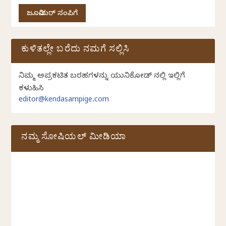
ಜೂನಿಯರ್ ಸಂಪಿಗೆ
ಕುಳಿತಲ್ಲೇ ಬರೆದು ನಮಗೆ ಸಲ್ಲಿಸಿ
ನಿಮ್ಮ ಅಪ್ರಕಟಿತ ಬರಹಗಳನ್ನು ಯುನಿಕೋಡ್ ನಲ್ಲಿ ಇಲ್ಲಿಗೆ
ಕಳುಹಿಸಿ
editor@kendasampige.com
ನಮ್ಮ ಸೋಷಿಯಲ್‌ ಮೀಡಿಯಾ