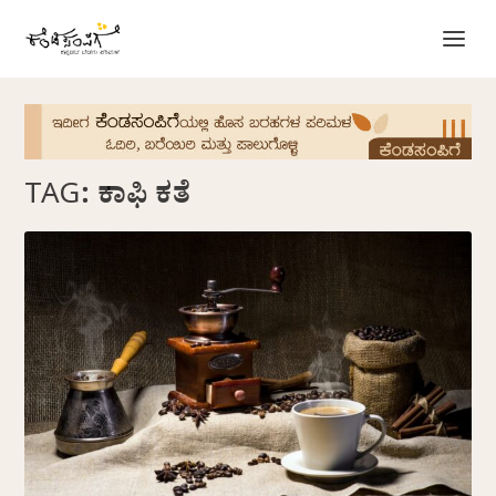
TAG:
ಕಾಫಿ ಕತೆ