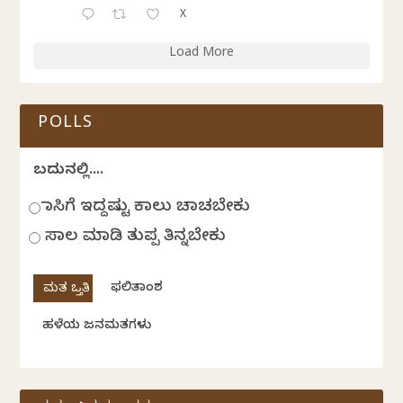
X
Load More
POLLS
ಬದುಕಿನಲ್ಲಿ....
ಹಾಸಿಗೆ ಇದ್ದಷ್ಟು ಕಾಲು ಚಾಚಬೇಕು
ಸಾಲ ಮಾಡಿ ತುಪ್ಪ ತಿನ್ನಬೇಕು
ಫಲಿತಾಂಶ
ಹಳೆಯ ಜನಮತಗಳು