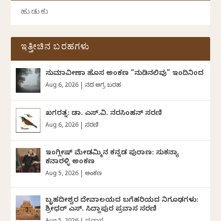
ಇತ್ತೀಚಿನ ಬರಹಗಳು
ಸುಮಾವೀಣಾ ಹೊಸ ಅಂಕಣ “ನುಡಿನಲಿವು” ಇಂದಿನಿಂದ
Aug 6, 2026
|
ದಿನದ ಅಗ್ರ ಬರಹ
ಖಗರತ್ನ: ಡಾ. ಎಸ್.ವಿ. ನರಸಿಂಹನ್‌‌ ಸರಣಿ
Aug 6, 2026
|
ಸರಣಿ
ಇಂಗ್ಲೀಷ್ ಮೇಡಮ್ಮಿನ ಕನ್ನಡ ಪುರಾಣ: ಸುಕನ್ಯಾ
ಕನಾರಳ್ಳಿ ಅಂಕಣ
Aug 5, 2026
|
ಅಂಕಣ
ಬೃಹದೀಶ್ವರ ದೇವಾಲಯದ ಬಗೆಹರಿಯದ ನಿಗೂಢಗಳು:
ಶ್ರೀಧರ್‌ ಎಸ್.‌ ಸಿದ್ದಾಪುರ ಪ್ರವಾಸ ಸರಣಿ