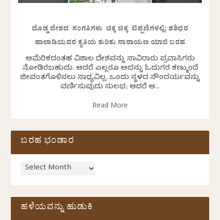
ದೊಡ್ಡ ದೇಶದ ಸಂಗತಿಗಳು ಚಿಕ್ಕ ಚಿಕ್ಕ ಟಿಪ್ಪಣಿಗಳಲ್ಲಿ: ಶಶಿಧರ
ಹಾಲಾಡಿಯವರ ಕೃತಿಯ ಕುರಿತು ನಾರಾಯಣ ಯಾಜಿ ಬರಹ
ಅಮೆರಿಕದಂತಹ ವಿಶಾಲ ದೇಶವನ್ನು ಸಾವಿರಾರು ಪ್ರವಾಸಿಗರು
ನೋಡಿರಬಹುದು. ಆದರೆ ಎಲ್ಲರೂ ಅದನ್ನು ಓದುಗರ ಕಣ್ಮುಂದೆ
ಜೀವಂತಗೊಳಿಸಲು ಸಾಧ್ಯವಿಲ್ಲ. ಒಂದು ಸ್ಥಳದ ಸೌಂದರ್ಯವನ್ನು
ವರ್ಣಿಸುವುದು ಸುಲಭ; ಆದರೆ ಆ...
Read More
ಬರಹ ಭಂಡಾರ
ಹಳೆಯವನ್ನು ಹುಡುಕಿ