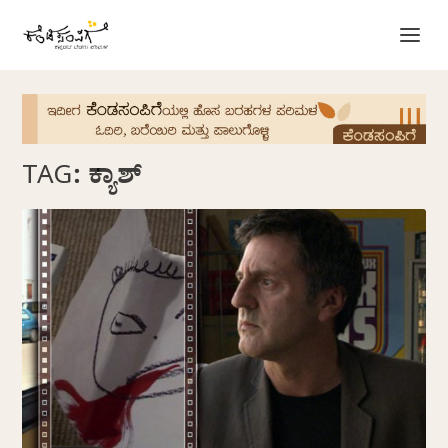
TAG:
ಕ್ಯಾಶ್