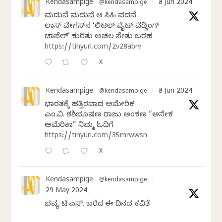
Kendasampige
8 Jun 2024
@kendasampige
·
ಮದುವೆ ಮದುವೆ ಆ ಸಿಹಿ ಪದವೆ
ಲಾಸ್‌ ವೇಗಸ್‌ನ ‘ಲಿಟಲ್ ವೈಟ್ ವೆಡ್ಡಿಂಗ್
ಚಾಪೆಲ್’ ಕುರಿತು ಅಚಲ ಸೇತು ಬರಹ
https://tinyurl.com/2v28abrv
X
Kendasampige
8 Jun 2024
@kendasampige
·
ಭಾರತಕ್ಕೆ ಹತ್ತಿರವಾದ ಅಮೇರಿಕ
ಎಂ.ವಿ. ಶಶಿಭೂಷಣ ರಾಜು ಅಂಕಣ “ಅನೇಕ
ಅಮೆರಿಕಾ” ನಿಮ್ಮ ಓದಿಗೆ
https://tinyurl.com/35mrwwsn
X
Kendasampige
@kendasampige
·
29 May 2024
ಭವ್ಯ ಟಿ.ಎಸ್. ಬರೆದ ಈ ದಿನದ ಕವಿತೆ