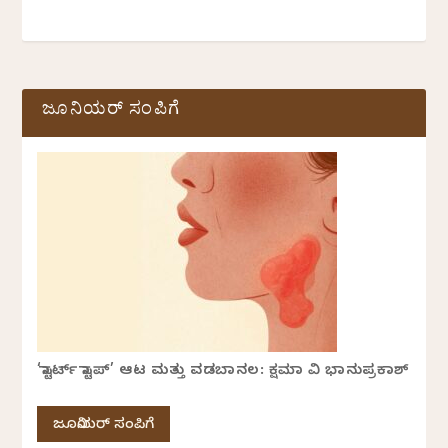
ಜೂನಿಯರ್ ಸಂಪಿಗೆ
‘ಸ್ಟಾರ್ಟ್ ಸ್ಟಾಪ್’ ಆಟ ಮತ್ತು ವಡಬಾನಲ: ಕ್ಷಮಾ ವಿ ಭಾನುಪ್ರಕಾಶ್
ಜೂನಿಯರ್ ಸಂಪಿಗೆ