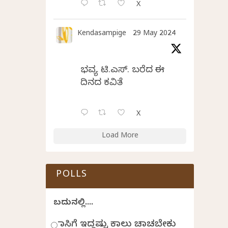
X
Kendasampige
29 May 2024
ಭವ್ಯ ಟಿ.ಎಸ್. ಬರೆದ ಈ
ದಿನದ ಕವಿತೆ
X
Load More
POLLS
ಬದುಕಿನಲ್ಲಿ....
ಹಾಸಿಗೆ ಇದ್ದಷ್ಟು ಕಾಲು ಚಾಚಬೇಕು