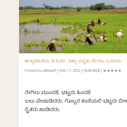
ಕಾವ್ಯಮಾಲೆಯ ಕುಸುಮ: ತಿಪ್ಪಾ ಭಟ್ಟರು ನೇಗಿಲು ಹಿಡಿದರು
Posted by
ಕೆಂಡಸಂಪಿಗೆ
|
Mar 17, 2022
|
ದಿನದ ಕವಿತೆ
|
ನೇಗಿಲು ಮುಂದಕೆ, ಭಟ್ಟರು ಹಿಂದಕೆ
ಬಲು ಪೇಚಾಡಿದರು; ಗೊಬ್ಬರ ಕುಣಿಯಲಿ ಭಟ್ಟರು ಬೀ
ರೈತರು ಹಾಡಿದರು;