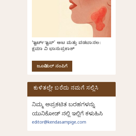
‘ಸ್ಟಾರ್ಟ್ ಸ್ಟಾಪ್’ ಆಟ ಮತ್ತು ವಡಬಾನಲ:
ಕ್ಷಮಾ ವಿ ಭಾನುಪ್ರಕಾಶ್
ಜೂನಿಯರ್ ಸಂಪಿಗೆ
ಕುಳಿತಲ್ಲೇ ಬರೆದು ನಮಗೆ ಸಲ್ಲಿಸಿ
ನಿಮ್ಮ ಅಪ್ರಕಟಿತ ಬರಹಗಳನ್ನು
ಯುನಿಕೋಡ್ ನಲ್ಲಿ ಇಲ್ಲಿಗೆ ಕಳುಹಿಸಿ
editor@kendasampige.com