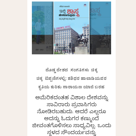
ದೊಡ್ಡ ದೇಶದ ಸಂಗತಿಗಳು ಚಿಕ್ಕ
ಚಿಕ್ಕ ಟಿಪ್ಪಣಿಗಳಲ್ಲಿ: ಶಶಿಧರ ಹಾಲಾಡಿಯವರ
ಕೃತಿಯ ಕುರಿತು ನಾರಾಯಣ ಯಾಜಿ ಬರಹ
ಅಮೆರಿಕದಂತಹ ವಿಶಾಲ ದೇಶವನ್ನು
ಸಾವಿರಾರು ಪ್ರವಾಸಿಗರು
ನೋಡಿರಬಹುದು. ಆದರೆ ಎಲ್ಲರೂ
ಅದನ್ನು ಓದುಗರ ಕಣ್ಮುಂದೆ
ಜೀವಂತಗೊಳಿಸಲು ಸಾಧ್ಯವಿಲ್ಲ. ಒಂದು
ಸ್ಥಳದ ಸೌಂದರ್ಯವನ್ನು