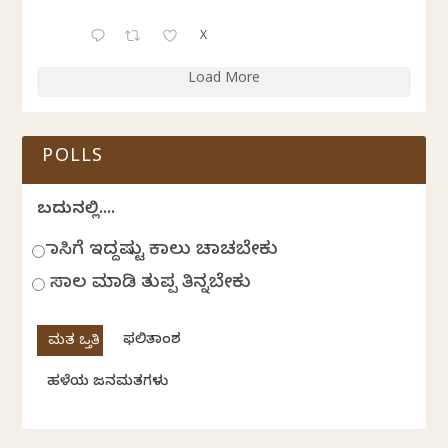
X
Load More
POLLS
ಬದುಕಿನಲ್ಲಿ....
ಹಾಸಿಗೆ ಇದ್ದಷ್ಟು ಕಾಲು ಚಾಚಬೇಕು
ಸಾಲ ಮಾಡಿ ತುಪ್ಪ ತಿನ್ನಬೇಕು
ಫಲಿತಾಂಶ
ಹಳೆಯ ಜನಮತಗಳು