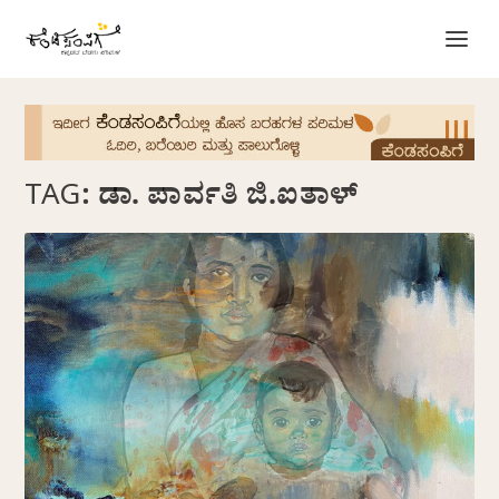
TAG:
ಡಾ. ಪಾರ್ವತಿ ಜಿ.ಐತಾಳ್