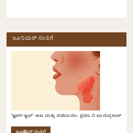
ಜೂನಿಯರ್ ಸಂಪಿಗೆ
‘ಸ್ಟಾರ್ಟ್ ಸ್ಟಾಪ್’ ಆಟ ಮತ್ತು ವಡಬಾನಲ: ಕ್ಷಮಾ ವಿ ಭಾನುಪ್ರಕಾಶ್
ಜೂನಿಯರ್ ಸಂಪಿಗೆ