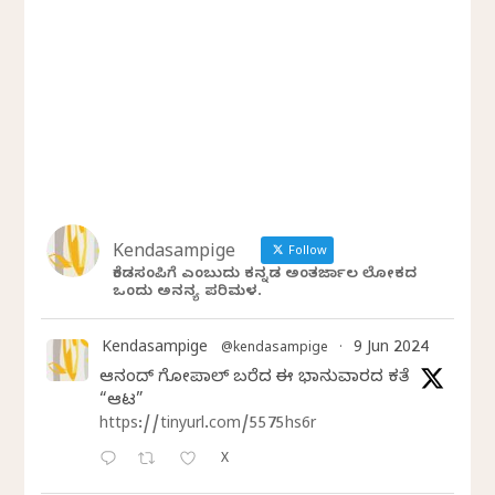
Kendasampige
Follow
ಕೆಂಡಸಂಪಿಗೆ ಎಂಬುದು ಕನ್ನಡ ಅಂತರ್ಜಾಲ ಲೋಕದ
ಒಂದು ಅನನ್ಯ ಪರಿಮಳ.
Kendasampige
9 Jun 2024
@kendasampige
·
ಆನಂದ್‌ ಗೋಪಾಲ್‌ ಬರೆದ ಈ ಭಾನುವಾರದ ಕತೆ
“ಆಟ”
https://tinyurl.com/5575hs6r
X