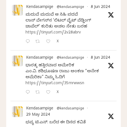
Kendasampige
8 Jun 2024
@kendasampige
·
ಮದುವೆ ಮದುವೆ ಆ ಸಿಹಿ ಪದವೆ
ಲಾಸ್‌ ವೇಗಸ್‌ನ ‘ಲಿಟಲ್ ವೈಟ್ ವೆಡ್ಡಿಂಗ್
ಚಾಪೆಲ್’ ಕುರಿತು ಅಚಲ ಸೇತು ಬರಹ
https://tinyurl.com/2v28abrv
X
Kendasampige
8 Jun 2024
@kendasampige
·
ಭಾರತಕ್ಕೆ ಹತ್ತಿರವಾದ ಅಮೇರಿಕ
ಎಂ.ವಿ. ಶಶಿಭೂಷಣ ರಾಜು ಅಂಕಣ “ಅನೇಕ
ಅಮೆರಿಕಾ” ನಿಮ್ಮ ಓದಿಗೆ
https://tinyurl.com/35mrwwsn
X
Kendasampige
@kendasampige
·
29 May 2024
ಭವ್ಯ ಟಿ.ಎಸ್. ಬರೆದ ಈ ದಿನದ ಕವಿತೆ