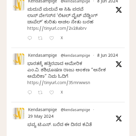
Kendasampige
8 Jun 2024
@kendasampige
·
ಮದುವೆ ಮದುವೆ ಆ ಸಿಹಿ ಪದವೆ
ಲಾಸ್‌ ವೇಗಸ್‌ನ ‘ಲಿಟಲ್ ವೈಟ್ ವೆಡ್ಡಿಂಗ್
ಚಾಪೆಲ್’ ಕುರಿತು ಅಚಲ ಸೇತು ಬರಹ
https://tinyurl.com/2v28abrv
X
Kendasampige
8 Jun 2024
@kendasampige
·
ಭಾರತಕ್ಕೆ ಹತ್ತಿರವಾದ ಅಮೇರಿಕ
ಎಂ.ವಿ. ಶಶಿಭೂಷಣ ರಾಜು ಅಂಕಣ “ಅನೇಕ
ಅಮೆರಿಕಾ” ನಿಮ್ಮ ಓದಿಗೆ
https://tinyurl.com/35mrwwsn
X
Kendasampige
@kendasampige
·
29 May 2024
ಭವ್ಯ ಟಿ.ಎಸ್. ಬರೆದ ಈ ದಿನದ ಕವಿತೆ