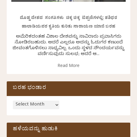
ದೊಡ್ಡ ದೇಶದ ಸಂಗತಿಗಳು ಚಿಕ್ಕ ಚಿಕ್ಕ ಟಿಪ್ಪಣಿಗಳಲ್ಲಿ: ಶಶಿಧರ
ಹಾಲಾಡಿಯವರ ಕೃತಿಯ ಕುರಿತು ನಾರಾಯಣ ಯಾಜಿ ಬರಹ
ಅಮೆರಿಕದಂತಹ ವಿಶಾಲ ದೇಶವನ್ನು ಸಾವಿರಾರು ಪ್ರವಾಸಿಗರು
ನೋಡಿರಬಹುದು. ಆದರೆ ಎಲ್ಲರೂ ಅದನ್ನು ಓದುಗರ ಕಣ್ಮುಂದೆ
ಜೀವಂತಗೊಳಿಸಲು ಸಾಧ್ಯವಿಲ್ಲ. ಒಂದು ಸ್ಥಳದ ಸೌಂದರ್ಯವನ್ನು
ವರ್ಣಿಸುವುದು ಸುಲಭ; ಆದರೆ ಆ...
Read More
ಬರಹ ಭಂಡಾರ
ಹಳೆಯವನ್ನು ಹುಡುಕಿ