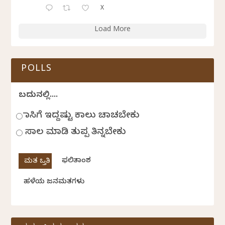
X
Load More
POLLS
ಬದುಕಿನಲ್ಲಿ....
ಹಾಸಿಗೆ ಇದ್ದಷ್ಟು ಕಾಲು ಚಾಚಬೇಕು
ಸಾಲ ಮಾಡಿ ತುಪ್ಪ ತಿನ್ನಬೇಕು
ಫಲಿತಾಂಶ
ಹಳೆಯ ಜನಮತಗಳು