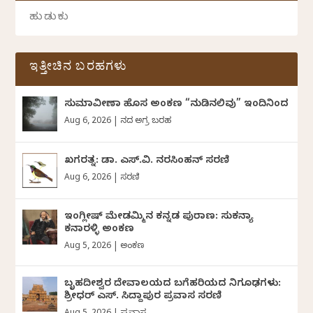
ಇತ್ತೀಚಿನ ಬರಹಗಳು
ಸುಮಾವೀಣಾ ಹೊಸ ಅಂಕಣ “ನುಡಿನಲಿವು” ಇಂದಿನಿಂದ
Aug 6, 2026
|
ದಿನದ ಅಗ್ರ ಬರಹ
ಖಗರತ್ನ: ಡಾ. ಎಸ್.ವಿ. ನರಸಿಂಹನ್‌‌ ಸರಣಿ
Aug 6, 2026
|
ಸರಣಿ
ಇಂಗ್ಲೀಷ್ ಮೇಡಮ್ಮಿನ ಕನ್ನಡ ಪುರಾಣ: ಸುಕನ್ಯಾ
ಕನಾರಳ್ಳಿ ಅಂಕಣ
Aug 5, 2026
|
ಅಂಕಣ
ಬೃಹದೀಶ್ವರ ದೇವಾಲಯದ ಬಗೆಹರಿಯದ ನಿಗೂಢಗಳು:
ಶ್ರೀಧರ್‌ ಎಸ್.‌ ಸಿದ್ದಾಪುರ ಪ್ರವಾಸ ಸರಣಿ