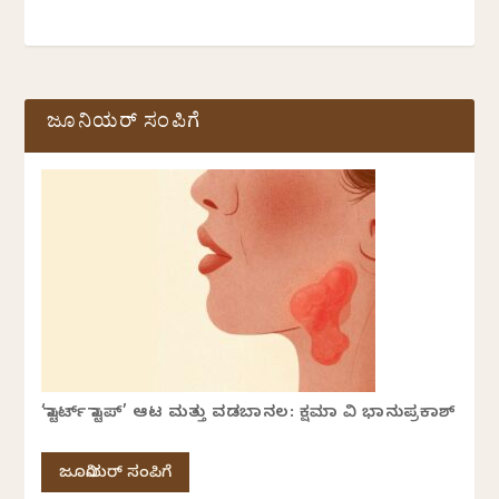
ಜೂನಿಯರ್ ಸಂಪಿಗೆ
‘ಸ್ಟಾರ್ಟ್ ಸ್ಟಾಪ್’ ಆಟ ಮತ್ತು ವಡಬಾನಲ: ಕ್ಷಮಾ ವಿ ಭಾನುಪ್ರಕಾಶ್
ಜೂನಿಯರ್ ಸಂಪಿಗೆ