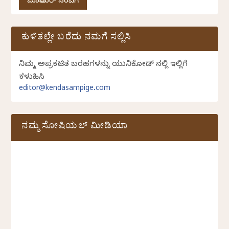
ಜೂನಿಯರ್ ಸಂಪಿಗೆ
ಕುಳಿತಲ್ಲೇ ಬರೆದು ನಮಗೆ ಸಲ್ಲಿಸಿ
ನಿಮ್ಮ ಅಪ್ರಕಟಿತ ಬರಹಗಳನ್ನು ಯುನಿಕೋಡ್ ನಲ್ಲಿ ಇಲ್ಲಿಗೆ
ಕಳುಹಿಸಿ
editor@kendasampige.com
ನಮ್ಮ ಸೋಷಿಯಲ್‌ ಮೀಡಿಯಾ