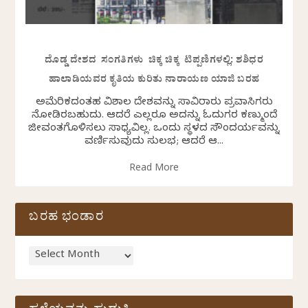
ದೊಡ್ಡ ದೇಶದ ಸಂಗತಿಗಳು ಚಿಕ್ಕ ಚಿಕ್ಕ ಟಿಪ್ಪಣಿಗಳಲ್ಲಿ: ಶಶಿಧರ
ಹಾಲಾಡಿಯವರ ಕೃತಿಯ ಕುರಿತು ನಾರಾಯಣ ಯಾಜಿ ಬರಹ
ಅಮೆರಿಕದಂತಹ ವಿಶಾಲ ದೇಶವನ್ನು ಸಾವಿರಾರು ಪ್ರವಾಸಿಗರು
ನೋಡಿರಬಹುದು. ಆದರೆ ಎಲ್ಲರೂ ಅದನ್ನು ಓದುಗರ ಕಣ್ಮುಂದೆ
ಜೀವಂತಗೊಳಿಸಲು ಸಾಧ್ಯವಿಲ್ಲ. ಒಂದು ಸ್ಥಳದ ಸೌಂದರ್ಯವನ್ನು
ವರ್ಣಿಸುವುದು ಸುಲಭ; ಆದರೆ ಆ...
Read More
ಬರಹ ಭಂಡಾರ