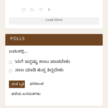
X
Load More
POLLS
ಬದುಕಿನಲ್ಲಿ....
ಹಾಸಿಗೆ ಇದ್ದಷ್ಟು ಕಾಲು ಚಾಚಬೇಕು
ಸಾಲ ಮಾಡಿ ತುಪ್ಪ ತಿನ್ನಬೇಕು
ಫಲಿತಾಂಶ
ಹಳೆಯ ಜನಮತಗಳು