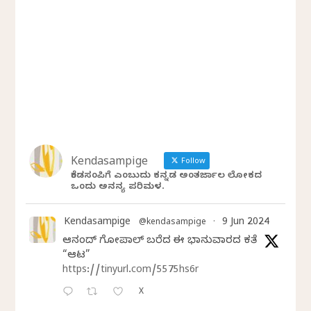
Kendasampige
Follow
ಕೆಂಡಸಂಪಿಗೆ ಎಂಬುದು ಕನ್ನಡ ಅಂತರ್ಜಾಲ ಲೋಕದ
ಒಂದು ಅನನ್ಯ ಪರಿಮಳ.
Kendasampige
9 Jun 2024
@kendasampige
·
ಆನಂದ್‌ ಗೋಪಾಲ್‌ ಬರೆದ ಈ ಭಾನುವಾರದ ಕತೆ
“ಆಟ”
https://tinyurl.com/5575hs6r
X