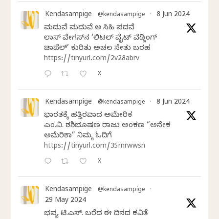
Kendasampige
8 Jun 2024
@kendasampige
·
ಮದುವೆ ಮದುವೆ ಆ ಸಿಹಿ ಪದವೆ
ಲಾಸ್‌ ವೇಗಸ್‌ನ ‘ಲಿಟಲ್ ವೈಟ್ ವೆಡ್ಡಿಂಗ್
ಚಾಪೆಲ್’ ಕುರಿತು ಅಚಲ ಸೇತು ಬರಹ
https://tinyurl.com/2v28abrv
X
Kendasampige
8 Jun 2024
@kendasampige
·
ಭಾರತಕ್ಕೆ ಹತ್ತಿರವಾದ ಅಮೇರಿಕ
ಎಂ.ವಿ. ಶಶಿಭೂಷಣ ರಾಜು ಅಂಕಣ “ಅನೇಕ
ಅಮೆರಿಕಾ” ನಿಮ್ಮ ಓದಿಗೆ
https://tinyurl.com/35mrwwsn
X
Kendasampige
@kendasampige
·
29 May 2024
ಭವ್ಯ ಟಿ.ಎಸ್. ಬರೆದ ಈ ದಿನದ ಕವಿತೆ