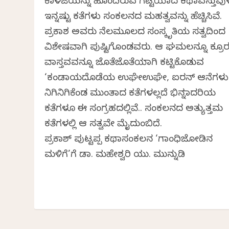
ಕಾಳಜಿಯನ್ನು ಹೊಂದಿರುವ ಗಟ್ಟಿಯಾದ ಕಥಾವಸ್ತುವುಳ
ಇನ್ನಷ್ಟು ಕತೆಗಳು ಸಂಕಲನದ ಮಹತ್ವವನ್ನು ಹೆಚ್ಚಿಸಿವೆ.
ಪ್ರಕಾಶ ಅವರು ನೆಲಮೂಲದ ಸಂಸ್ಕೃತಿಯ ಸತ್ವದಿಂದ
ವಿಶೇಷವಾಗಿ ಪುಷ್ಟಿಗೊಂಡವರು. ಆ ಘಮಲನ್ನೂ ಕ್ರೂ
ವಾಸ್ತವವನ್ನೂ ಜೊತೆಜೊತೆಯಾಗಿ ಕಟ್ಟಿಕೊಡುವ
‘ಕಂಡಾಯದೊಡೆಯ ಉಘೇಉಘೇ, ಐರನ್ ಆನೆಗಳು
ನಿಗಿನಿಗಿಕೆಂಡ ಮುಂತಾದ ಕತೆಗಳಲ್ಲದೆ ಭಿನ್ನಮಾದರಿಯ
ಕತೆಗಳೂ ಈ ಸಂಗ್ರಹದಲ್ಲಿವೆ.. ಸಂಕಲನದ ಅತ್ಯುತ್ತಮ
ಕತೆಗಳಲ್ಲಿ ಆ ಸತ್ವವೇ ಮೈದುಂಬಿದೆ.
ಪ್ರಕಾಶ್‌ ಪುಟ್ಟಪ್ಪ ಕಥಾಸಂಕಲನ ‘ಗಾಂಧಿಜೋಡಿನ
ಮಳಿಗೆ’ಗೆ ಡಾ. ಮಹೇಶ್ವರಿ ಯು. ಮುನ್ನುಡಿ