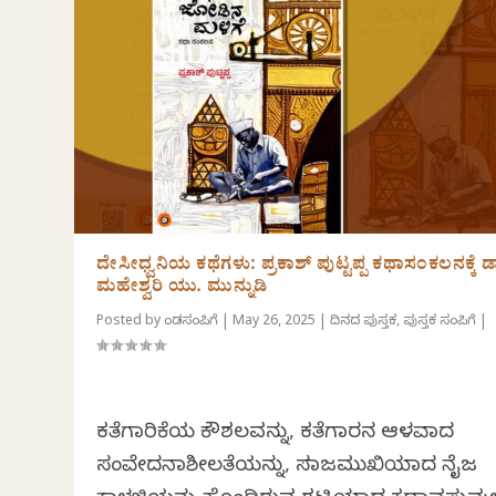
ದೇಸೀಧ್ವನಿಯ ಕಥೆಗಳು: ಪ್ರಕಾಶ್‌ ಪುಟ್ಟಪ್ಪ ಕಥಾಸಂಕಲನಕ್ಕೆ ಡ
ಮಹೇಶ್ವರಿ ಯು. ಮುನ್ನುಡಿ
Posted by
ಕೆಂಡಸಂಪಿಗೆ
|
May 26, 2025
|
ದಿನದ ಪುಸ್ತಕ
,
ಪುಸ್ತಕ ಸಂಪಿಗೆ
|
ಕತೆಗಾರಿಕೆಯ ಕೌಶಲವನ್ನು, ಕತೆಗಾರನ ಆಳವಾದ
ಸಂವೇದನಾಶೀಲತೆಯನ್ನು, ಸಮಾಜಮುಖಿಯಾದ ನೈಜ