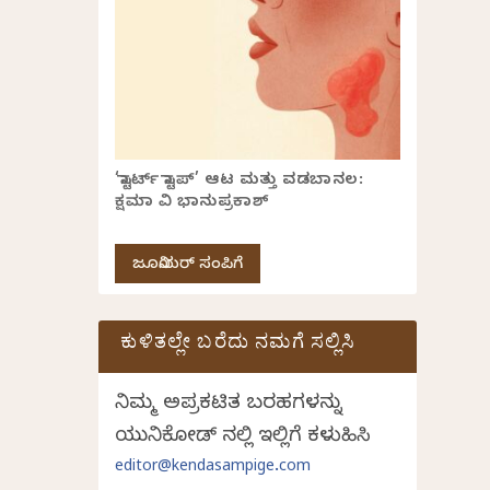
‘ಸ್ಟಾರ್ಟ್ ಸ್ಟಾಪ್’ ಆಟ ಮತ್ತು ವಡಬಾನಲ:
ಕ್ಷಮಾ ವಿ ಭಾನುಪ್ರಕಾಶ್
ಜೂನಿಯರ್ ಸಂಪಿಗೆ
ಕುಳಿತಲ್ಲೇ ಬರೆದು ನಮಗೆ ಸಲ್ಲಿಸಿ
ನಿಮ್ಮ ಅಪ್ರಕಟಿತ ಬರಹಗಳನ್ನು
ಯುನಿಕೋಡ್ ನಲ್ಲಿ ಇಲ್ಲಿಗೆ ಕಳುಹಿಸಿ
editor@kendasampige.com