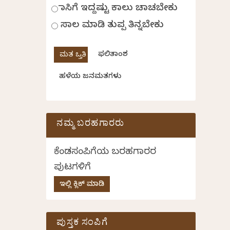
ಹಾಸಿಗೆ ಇದ್ದಷ್ಟು ಕಾಲು ಚಾಚಬೇಕು
ಸಾಲ ಮಾಡಿ ತುಪ್ಪ ತಿನ್ನಬೇಕು
ಫಲಿತಾಂಶ
ಹಳೆಯ ಜನಮತಗಳು
ನಮ್ಮ ಬರಹಗಾರರು
ಕೆಂಡಸಂಪಿಗೆಯ ಬರಹಗಾರರ
ಪುಟಗಳಿಗೆ
ಇಲ್ಲಿ ಕ್ಲಿಕ್ ಮಾಡಿ
ಪುಸ್ತಕ ಸಂಪಿಗೆ