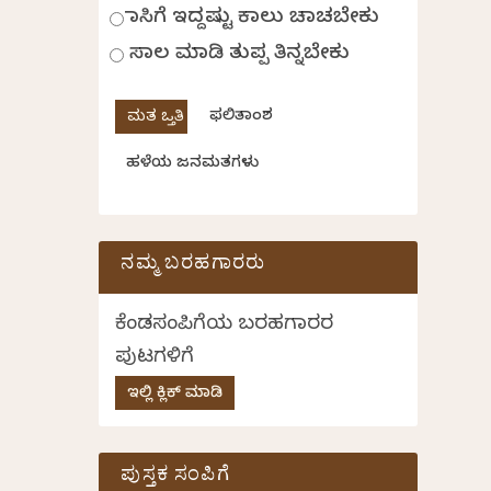
ಹಾಸಿಗೆ ಇದ್ದಷ್ಟು ಕಾಲು ಚಾಚಬೇಕು
ಸಾಲ ಮಾಡಿ ತುಪ್ಪ ತಿನ್ನಬೇಕು
ಫಲಿತಾಂಶ
ಹಳೆಯ ಜನಮತಗಳು
ನಮ್ಮ ಬರಹಗಾರರು
ಕೆಂಡಸಂಪಿಗೆಯ ಬರಹಗಾರರ
ಪುಟಗಳಿಗೆ
ಇಲ್ಲಿ ಕ್ಲಿಕ್ ಮಾಡಿ
ಪುಸ್ತಕ ಸಂಪಿಗೆ