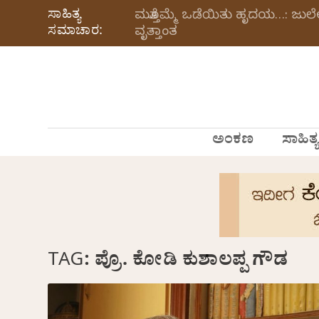
ಸಾಹಿತ್ಯ
ಮತ್ತೊಮ್ಮೆ ಒಡೆಯಿತು ಹೃದಯ…: ಜು
ಸಮಾಚಾರ:
ವೃತ್ತಾಂತ
ಅಂಕಣ
ಸಾಹಿತ್ಯ
TAG:
ಪ್ರೊ. ಕೋಡಿ ಕುಶಾಲಪ್ಪ ಗೌಡ