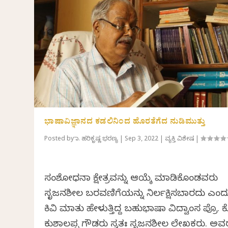
ಭಾಷಾವಿಜ್ಞಾನದ ಕಡಲಿನಿಂದ ಹೊರತೆಗೆದ ನುಡಿಮುತ್ತು
Posted by
ಡಾ. ಹರಿಕೃಷ್ಣ ಭರಣ್ಯ
|
Sep 3, 2022
|
ವ್ಯಕ್ತಿ ವಿಶೇಷ
|
ಸಂಶೋಧನಾ ಕ್ಷೇತ್ರವನ್ನು ಆಯ್ಕೆ ಮಾಡಿಕೊಂಡವರು
ಸೃಜನಶೀಲ ಬರವಣಿಗೆಯನ್ನು ನಿರ್ಲಕ್ಷಿಸಬಾರದು ಎಂದ
ಕಿವಿ ಮಾತು ಹೇಳುತ್ತಿದ್ದ ಬಹುಭಾಷಾ ವಿದ್ವಾಂಸ ಪ್ರೊ.
ಕುಶಾಲಪ್ಪ ಗೌಡರು ಸ್ವತಃ ಸೃಜನಶೀಲ ಲೇಖಕರು. ಅವ