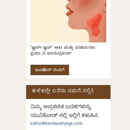
‘ಸ್ಟಾರ್ಟ್ ಸ್ಟಾಪ್’ ಆಟ ಮತ್ತು ವಡಬಾನಲ:
ಕ್ಷಮಾ ವಿ ಭಾನುಪ್ರಕಾಶ್
ಜೂನಿಯರ್ ಸಂಪಿಗೆ
ಕುಳಿತಲ್ಲೇ ಬರೆದು ನಮಗೆ ಸಲ್ಲಿಸಿ
ನಿಮ್ಮ ಅಪ್ರಕಟಿತ ಬರಹಗಳನ್ನು
ಯುನಿಕೋಡ್ ನಲ್ಲಿ ಇಲ್ಲಿಗೆ ಕಳುಹಿಸಿ
editor@kendasampige.com