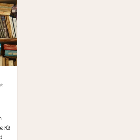
ು
 ಕೋಡಿ
ರ