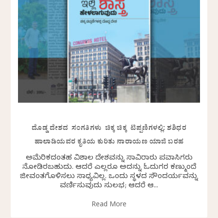
ದೊಡ್ಡ ದೇಶದ ಸಂಗತಿಗಳು ಚಿಕ್ಕ ಚಿಕ್ಕ ಟಿಪ್ಪಣಿಗಳಲ್ಲಿ: ಶಶಿಧರ
ಹಾಲಾಡಿಯವರ ಕೃತಿಯ ಕುರಿತು ನಾರಾಯಣ ಯಾಜಿ ಬರಹ
ಅಮೆರಿಕದಂತಹ ವಿಶಾಲ ದೇಶವನ್ನು ಸಾವಿರಾರು ಪ್ರವಾಸಿಗರು
ನೋಡಿರಬಹುದು. ಆದರೆ ಎಲ್ಲರೂ ಅದನ್ನು ಓದುಗರ ಕಣ್ಮುಂದೆ
ಜೀವಂತಗೊಳಿಸಲು ಸಾಧ್ಯವಿಲ್ಲ. ಒಂದು ಸ್ಥಳದ ಸೌಂದರ್ಯವನ್ನು
ವರ್ಣಿಸುವುದು ಸುಲಭ; ಆದರೆ ಆ...
Read More