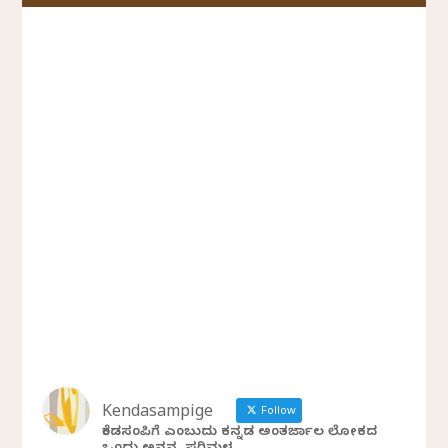
Kendasampige
Follow
ಕೆಂಡಸಂಪಿಗೆ ಎಂಬುದು ಕನ್ನಡ ಅಂತರ್ಜಾಲ ಲೋಕದ