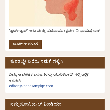
‘ಸ್ಟಾರ್ಟ್ ಸ್ಟಾಪ್’ ಆಟ ಮತ್ತು ವಡಬಾನಲ: ಕ್ಷಮಾ ವಿ ಭಾನುಪ್ರಕಾಶ್
ಜೂನಿಯರ್ ಸಂಪಿಗೆ
ಕುಳಿತಲ್ಲೇ ಬರೆದು ನಮಗೆ ಸಲ್ಲಿಸಿ
ನಿಮ್ಮ ಅಪ್ರಕಟಿತ ಬರಹಗಳನ್ನು ಯುನಿಕೋಡ್ ನಲ್ಲಿ ಇಲ್ಲಿಗೆ
ಕಳುಹಿಸಿ
editor@kendasampige.com
ನಮ್ಮ ಸೋಷಿಯಲ್‌ ಮೀಡಿಯಾ