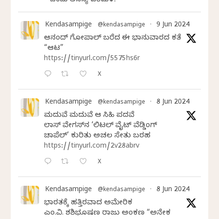
ಒಂದು ಅನನ್ಯ ಪರಿಮಳ.
Kendasampige
9 Jun 2024
@kendasampige
·
ಆನಂದ್‌ ಗೋಪಾಲ್‌ ಬರೆದ ಈ ಭಾನುವಾರದ ಕತೆ
“ಆಟ”
https://tinyurl.com/5575hs6r
X
Kendasampige
8 Jun 2024
@kendasampige
·
ಮದುವೆ ಮದುವೆ ಆ ಸಿಹಿ ಪದವೆ
ಲಾಸ್‌ ವೇಗಸ್‌ನ ‘ಲಿಟಲ್ ವೈಟ್ ವೆಡ್ಡಿಂಗ್
ಚಾಪೆಲ್’ ಕುರಿತು ಅಚಲ ಸೇತು ಬರಹ
https://tinyurl.com/2v28abrv
X
Kendasampige
8 Jun 2024
@kendasampige
·
ಭಾರತಕ್ಕೆ ಹತ್ತಿರವಾದ ಅಮೇರಿಕ
ಎಂ.ವಿ. ಶಶಿಭೂಷಣ ರಾಜು ಅಂಕಣ “ಅನೇಕ