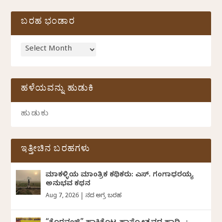
ಬರಹ ಭಂಡಾರ
ಹಳೆಯವನ್ನು ಹುಡುಕಿ
ಇತ್ತೀಚಿನ ಬರಹಗಳು
ಮಾಕಳ್ಳಿಯ ಮಾಂತ್ರಿಕ ಕಥಿಕರು: ಎಸ್. ಗಂಗಾಧರಯ್ಯ
ಅನುಭವ ಕಥನ
Aug 7, 2026
|
ದಿನದ ಅಗ್ರ ಬರಹ