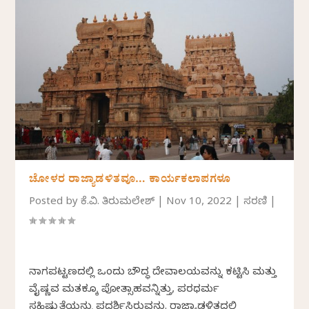
ಚೋಳರ ರಾಜ್ಯಾಡಳಿತವೂ… ಕಾರ್ಯಕಲಾಪಗಳೂ
Posted by
ಕೆ.ವಿ. ತಿರುಮಲೇಶ್
|
Nov 10, 2022
|
ಸರಣಿ
|
ನಾಗಪಟ್ಟಣದಲ್ಲಿ ಒಂದು ಬೌದ್ಧ ದೇವಾಲಯವನ್ನು ಕಟ್ಟಿಸಿ ಮತ್ತು
ವೈಷ್ಣವ ಮತಕ್ಕೂ ಪ್ರೋತ್ಸಾಹವನ್ನಿತ್ತು, ಪರಧರ್ಮ
ಸಹಿಷ್ಣುತೆಯನ್ನು ಪ್ರದರ್ಶಿಸಿರುವನು. ರಾಜ್ಯಾಡಳಿತದಲ್ಲಿ