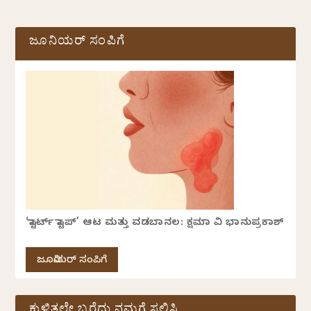
ಜೂನಿಯರ್ ಸಂಪಿಗೆ
‘ಸ್ಟಾರ್ಟ್ ಸ್ಟಾಪ್’ ಆಟ ಮತ್ತು ವಡಬಾನಲ: ಕ್ಷಮಾ ವಿ ಭಾನುಪ್ರಕಾಶ್
ಜೂನಿಯರ್ ಸಂಪಿಗೆ