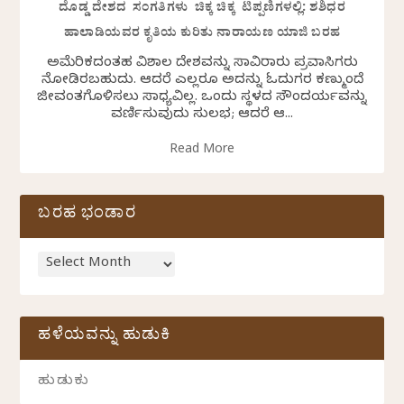
ದೊಡ್ಡ ದೇಶದ ಸಂಗತಿಗಳು ಚಿಕ್ಕ ಚಿಕ್ಕ ಟಿಪ್ಪಣಿಗಳಲ್ಲಿ: ಶಶಿಧರ
ಹಾಲಾಡಿಯವರ ಕೃತಿಯ ಕುರಿತು ನಾರಾಯಣ ಯಾಜಿ ಬರಹ
ಅಮೆರಿಕದಂತಹ ವಿಶಾಲ ದೇಶವನ್ನು ಸಾವಿರಾರು ಪ್ರವಾಸಿಗರು
ನೋಡಿರಬಹುದು. ಆದರೆ ಎಲ್ಲರೂ ಅದನ್ನು ಓದುಗರ ಕಣ್ಮುಂದೆ
ಜೀವಂತಗೊಳಿಸಲು ಸಾಧ್ಯವಿಲ್ಲ. ಒಂದು ಸ್ಥಳದ ಸೌಂದರ್ಯವನ್ನು
ವರ್ಣಿಸುವುದು ಸುಲಭ; ಆದರೆ ಆ...
Read More
ಬರಹ ಭಂಡಾರ
ಹಳೆಯವನ್ನು ಹುಡುಕಿ