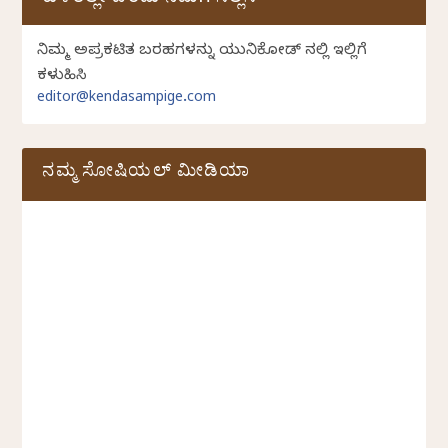
ಕುಳಿತಲ್ಲೇ ಬರೆದು ನಮಗೆ ಸಲ್ಲಿಸಿ
ನಿಮ್ಮ ಅಪ್ರಕಟಿತ ಬರಹಗಳನ್ನು ಯುನಿಕೋಡ್ ನಲ್ಲಿ ಇಲ್ಲಿಗೆ
ಕಳುಹಿಸಿ
editor@kendasampige.com
ನಮ್ಮ ಸೋಷಿಯಲ್‌ ಮೀಡಿಯಾ