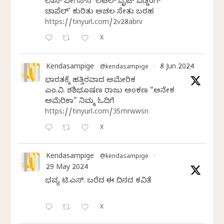
ಲಾಸ್‌ ವೇಗಸ್‌ನ ‘ಲಿಟಲ್ ವೈಟ್ ವೆಡ್ಡಿಂಗ್
ಚಾಪೆಲ್’ ಕುರಿತು ಅಚಲ ಸೇತು ಬರಹ
https://tinyurl.com/2v28abrv
X
Kendasampige
8 Jun 2024
@kendasampige
·
ಭಾರತಕ್ಕೆ ಹತ್ತಿರವಾದ ಅಮೇರಿಕ
ಎಂ.ವಿ. ಶಶಿಭೂಷಣ ರಾಜು ಅಂಕಣ “ಅನೇಕ
ಅಮೆರಿಕಾ” ನಿಮ್ಮ ಓದಿಗೆ
https://tinyurl.com/35mrwwsn
X
Kendasampige
@kendasampige
·
29 May 2024
ಭವ್ಯ ಟಿ.ಎಸ್. ಬರೆದ ಈ ದಿನದ ಕವಿತೆ
X