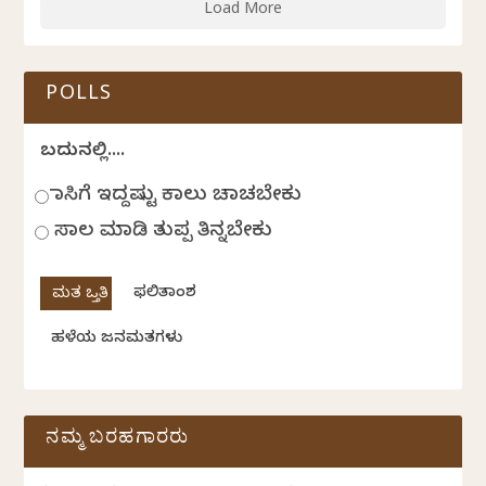
Load More
POLLS
ಬದುಕಿನಲ್ಲಿ....
ಹಾಸಿಗೆ ಇದ್ದಷ್ಟು ಕಾಲು ಚಾಚಬೇಕು
ಸಾಲ ಮಾಡಿ ತುಪ್ಪ ತಿನ್ನಬೇಕು
ಫಲಿತಾಂಶ
ಹಳೆಯ ಜನಮತಗಳು
ನಮ್ಮ ಬರಹಗಾರರು