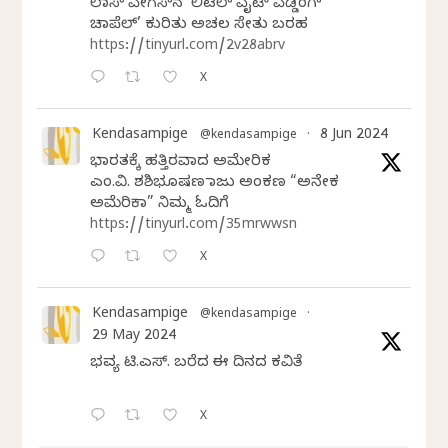
ಲಾಸ್‌ ವೇಗಸ್‌ನ ‘ಲಿಟಲ್ ವೈಟ್ ವೆಡ್ಡಿಂಗ್
ಚಾಪೆಲ್’ ಕುರಿತು ಅಚಲ ಸೇತು ಬರಹ
https://tinyurl.com/2v28abrv
X
Kendasampige
8 Jun 2024
@kendasampige
·
ಭಾರತಕ್ಕೆ ಹತ್ತಿರವಾದ ಅಮೇರಿಕ
ಎಂ.ವಿ. ಶಶಿಭೂಷಣ ರಾಜು ಅಂಕಣ “ಅನೇಕ
ಅಮೆರಿಕಾ” ನಿಮ್ಮ ಓದಿಗೆ
https://tinyurl.com/35mrwwsn
X
Kendasampige
@kendasampige
·
29 May 2024
ಭವ್ಯ ಟಿ.ಎಸ್. ಬರೆದ ಈ ದಿನದ ಕವಿತೆ
X