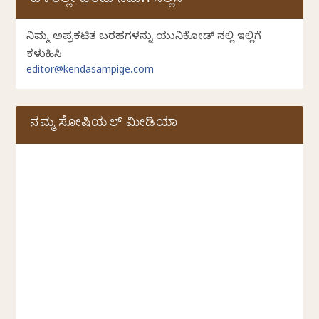
ಕುಳಿತಲ್ಲೇ ಬರೆದು ನಮಗೆ ಸಲ್ಲಿಸಿ
ನಿಮ್ಮ ಅಪ್ರಕಟಿತ ಬರಹಗಳನ್ನು ಯುನಿಕೋಡ್ ನಲ್ಲಿ ಇಲ್ಲಿಗೆ
ಕಳುಹಿಸಿ
editor@kendasampige.com
ನಮ್ಮ ಸೋಷಿಯಲ್‌ ಮೀಡಿಯಾ