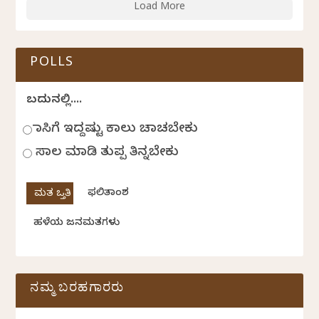
Load More
POLLS
ಬದುಕಿನಲ್ಲಿ....
ಹಾಸಿಗೆ ಇದ್ದಷ್ಟು ಕಾಲು ಚಾಚಬೇಕು
ಸಾಲ ಮಾಡಿ ತುಪ್ಪ ತಿನ್ನಬೇಕು
ಫಲಿತಾಂಶ
ಹಳೆಯ ಜನಮತಗಳು
ನಮ್ಮ ಬರಹಗಾರರು