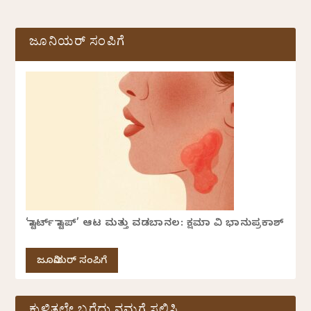
ಜೂನಿಯರ್ ಸಂಪಿಗೆ
‘ಸ್ಟಾರ್ಟ್ ಸ್ಟಾಪ್’ ಆಟ ಮತ್ತು ವಡಬಾನಲ: ಕ್ಷಮಾ ವಿ ಭಾನುಪ್ರಕಾಶ್
ಜೂನಿಯರ್ ಸಂಪಿಗೆ