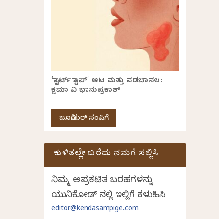
‘ಸ್ಟಾರ್ಟ್ ಸ್ಟಾಪ್’ ಆಟ ಮತ್ತು ವಡಬಾನಲ:
ಕ್ಷಮಾ ವಿ ಭಾನುಪ್ರಕಾಶ್
ಜೂನಿಯರ್ ಸಂಪಿಗೆ
ಕುಳಿತಲ್ಲೇ ಬರೆದು ನಮಗೆ ಸಲ್ಲಿಸಿ
ನಿಮ್ಮ ಅಪ್ರಕಟಿತ ಬರಹಗಳನ್ನು
ಯುನಿಕೋಡ್ ನಲ್ಲಿ ಇಲ್ಲಿಗೆ ಕಳುಹಿಸಿ
editor@kendasampige.com