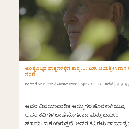
ಅಂತ್ಯವಿಲ್ಲದ ವಾಕ್ಯಗಳಲ್ಲಿನ ಕಾವ್ಯ…: ಎಸ್. ಜಯಶ್ರೀನಿವಾಸ
ಸರಣಿ
Posted by
ಎಸ್. ಜಯಶ್ರೀನಿವಾಸ ರಾವ್
|
Apr 29, 2024
|
ಸರಣಿ
|
ಅವರ ವಿಷಯಾಧಾರಿತ ಆಯ್ಕೆಗಳ ಹೊರತಾಗಿಯೂ,
ಅವರ ಕವಿತೆಗಳ ಭಾಷೆ ಸೊಗಸಾದ ಮತ್ತು ಬಹುತೇಕ
ಹರ್ಷದಿಂದ ಕೂಡಿರುತ್ತದೆ. ಅವರ ಕವಿತೆಗಳು ಸಾಮಾನ್ಯ