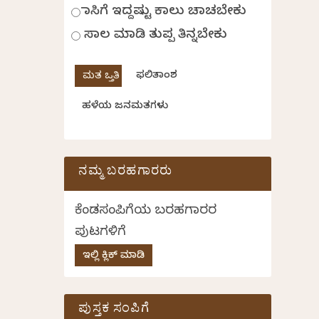
ಹಾಸಿಗೆ ಇದ್ದಷ್ಟು ಕಾಲು ಚಾಚಬೇಕು
ಸಾಲ ಮಾಡಿ ತುಪ್ಪ ತಿನ್ನಬೇಕು
ಫಲಿತಾಂಶ
ಹಳೆಯ ಜನಮತಗಳು
ನಮ್ಮ ಬರಹಗಾರರು
ಕೆಂಡಸಂಪಿಗೆಯ ಬರಹಗಾರರ
ಪುಟಗಳಿಗೆ
ಇಲ್ಲಿ ಕ್ಲಿಕ್ ಮಾಡಿ
ಪುಸ್ತಕ ಸಂಪಿಗೆ