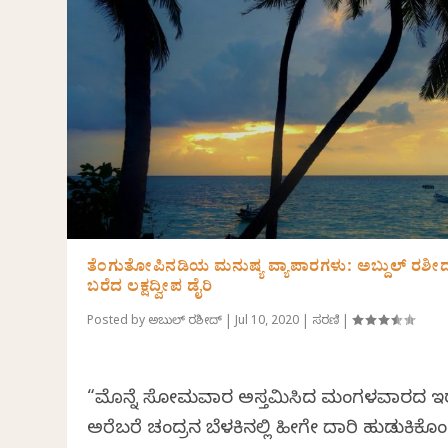
ತೆಂಗುತೋಪಿನಡಿಯ ಮನುಷ್ಯ ವ್ಯಾಪಾರಗಳು: ಅಬ್ದುಲ್ ರಶೀ
ಬರೆದ ಲಕ್ಷದ್ವೀಪ ಡೈರಿ
Posted by
ಅಬ್ದುಲ್ ರಶೀದ್
|
Jul 10, 2020
|
ಸರಣಿ
|
“ಮೊನ್ನೆ ಸೋಮವಾರ ಅಸ್ತಮಿಸಿದ ಮಂಗಳವಾರದ ಇ
ಅರೆಬರೆ ಚಂದ್ರನ ಬೆಳಕಿನಲ್ಲಿ ಹೀಗೇ ದಾರಿ ಹುಡುಕಿಕೊ