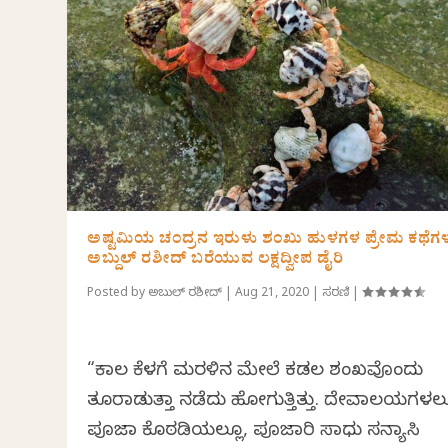
ಅಷ್ಟಮಿಯ ಚಂದ್ರನ ಇರುಳು ಶಂಖು ಹುಳಗಳ ಪ್ರೇಮ ಕಥೆಗಳ
ಅಬ್ದುಲ್ ರಶೀದ್ ಬರೆಯುವ ಲಕ್ಷದ್ವೀಪ ಡೈರಿ
Posted by
ಅಬ್ದುಲ್ ರಶೀದ್
|
Aug 21, 2020
|
ಸರಣಿ
|
“ಕಾಲ ಕೆಳಗೆ ಮರಳಿನ ಮೇಲೆ ಕಡಲ ಶಂಖವೊಂದು
ತೂರಾಡುತ್ತಾ ನಡೆದು ಹೋಗುತ್ತಿತ್ತು. ದೇವಾಲಯಗಳಲ್
ಪೂಜಾ ಕೊಠಡಿಯಲ್ಲೂ, ಪೂಜಾರಿ ಸಾಧು ಸನ್ಯಾಸಿ