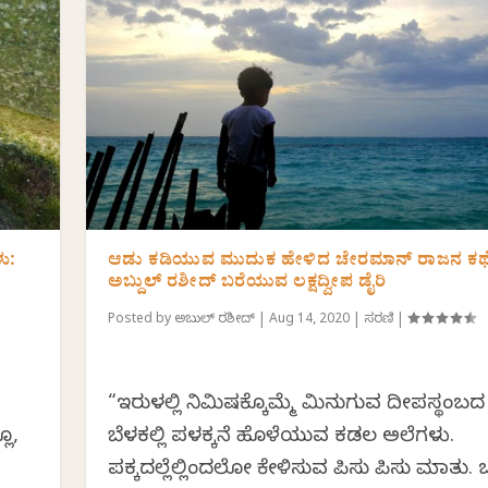
ು:
ಆಡು ಕಡಿಯುವ ಮುದುಕ ಹೇಳಿದ ಚೇರಮಾನ್ ರಾಜನ ಕಥೆ
ಅಬ್ದುಲ್ ರಶೀದ್ ಬರೆಯುವ ಲಕ್ಷದ್ವೀಪ ಡೈರಿ
Posted by
ಅಬ್ದುಲ್ ರಶೀದ್
|
Aug 14, 2020
|
ಸರಣಿ
|
“ಇರುಳಲ್ಲಿ ನಿಮಿಷಕ್ಕೊಮ್ಮೆ ಮಿನುಗುವ ದೀಪಸ್ಥಂಬದ
ಲೂ,
ಬೆಳಕಲ್ಲಿ ಪಳಕ್ಕನೆ ಹೊಳೆಯುವ ಕಡಲ ಅಲೆಗಳು.
ಪಕ್ಕದಲ್ಲೆಲ್ಲಿಂದಲೋ ಕೇಳಿಸುವ ಪಿಸು ಪಿಸು ಮಾತು.