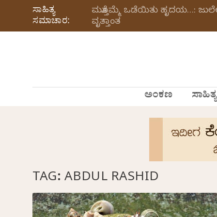
ಸಾಹಿತ್ಯ
ಮತ್ತೊಮ್ಮೆ ಒಡೆಯಿತು ಹೃದಯ…: ಜು
ಸಮಾಚಾರ:
ವೃತ್ತಾಂತ
ಅಂಕಣ
ಸಾಹಿತ್ಯ
TAG:
ABDUL RASHID