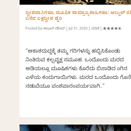
ದ್ವೀಪವಾಸಿಗಳೂ, ಮೂಷಿಕ ಸಾಮ್ರಾಜ್ಯಶಾಹಿಗಳೂ: ಅಬ್ದುಲ್ ರ
ಬರೆದ ಲಕ್ಷದ್ವೀಪ ಡೈರಿ
Posted by
ಅಬ್ದುಲ್ ರಶೀದ್
|
Jul 31, 2020
|
ಸರಣಿ
|
“ಆಕಾಶದುದ್ದಕ್ಕೆ ತಮ್ಮ ಗರಿಗಳನ್ನು ಹಬ್ಬಿಸಿಕೊಂಡು
ನಿಂತಿರುವ ಕಲ್ಪವೃಕ್ಷ ಸಮೂಹ. ಒಂದೊಂದು ಮರದ
ಅಡಿಯಲ್ಲೂ ಮೂಷಿಕಗಳು ಕೊರೆದು ಬಿಸಾಡಿದ ತೆಂಗಿನ
ಎಳೆಯ ಕಂದುಗಾಯಿಗಳು. ಮರದ ಒಂದೊಂದು ಗೊನ
ನಡುವೆಯೂ ವಂಶಪಾರಂಪರ್ಯವಾಗಿ..”