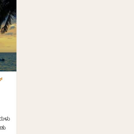
ದ್
ರುಳು
ಂಡು