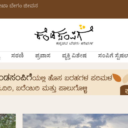
ಲೇಖಾ ಬೇಗಂ ಜೀವನ
ಸರಣಿ
ಪ್ರವಾಸ
ವ್ಯಕ್ತಿ ವಿಶೇಷ
ಸಂಪಿಗೆ ಸ್ಪೆಷಲ