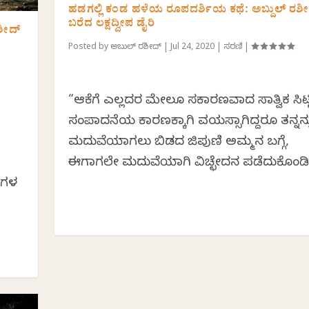
ಹಡಗಲ್ಲಿ ಕಂಡ ಹಳೆಯ ರೂಪದರ್ಶಿಯ ಕಥೆ: ಅಬ್ದುಲ್ ರಶ
ಬರೆದ ಲಕ್ಷದ್ವೀಪ ಡೈರಿ
ಶೀದ್
Posted by
ಅಬ್ದುಲ್ ರಶೀದ್
|
Jul 24, 2020
|
ಸರಣಿ
|
“ಆಕೆಗೆ ಎಲ್ಲದರ ಮೇಲೂ ಸಕಾರಣವಾದ ಸಾತ್ವಿಕ ಸಿಟ್ಟಿತ
ಸಂಪಾದನೆಯ ಕಾರಣಕ್ಕಾಗಿ ವಯಸ್ಸಾಗಿದ್ದರೂ ತನ್ನನ್ನ
ಮದುವೆಯಾಗಲು ಬಿಡದ ಜಿಪುಣಿ ಅಮ್ಮನ ಬಗ್ಗೆ,
ಈಗಾಗಲೇ ಮದುವೆಯಾಗಿ ವಿಚ್ಛೇದನ ಪಡೆದುಕೊಂಡಿದ
ೆಗಳ