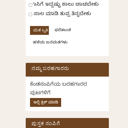
ಹಾಸಿಗೆ ಇದ್ದಷ್ಟು ಕಾಲು ಚಾಚಬೇಕು
ಸಾಲ ಮಾಡಿ ತುಪ್ಪ ತಿನ್ನಬೇಕು
ಫಲಿತಾಂಶ
ಹಳೆಯ ಜನಮತಗಳು
ನಮ್ಮ ಬರಹಗಾರರು
ಕೆಂಡಸಂಪಿಗೆಯ ಬರಹಗಾರರ
ಪುಟಗಳಿಗೆ
ಇಲ್ಲಿ ಕ್ಲಿಕ್ ಮಾಡಿ
ಪುಸ್ತಕ ಸಂಪಿಗೆ