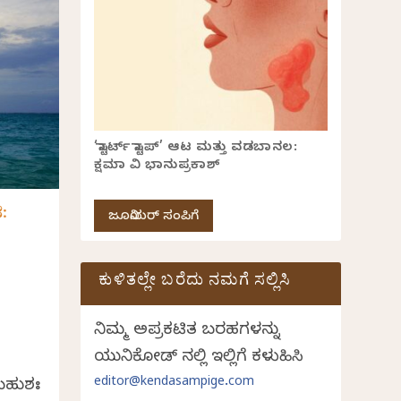
‘ಸ್ಟಾರ್ಟ್ ಸ್ಟಾಪ್’ ಆಟ ಮತ್ತು ವಡಬಾನಲ:
ಕ್ಷಮಾ ವಿ ಭಾನುಪ್ರಕಾಶ್
:
ಜೂನಿಯರ್ ಸಂಪಿಗೆ
ಕುಳಿತಲ್ಲೇ ಬರೆದು ನಮಗೆ ಸಲ್ಲಿಸಿ
ನಿಮ್ಮ ಅಪ್ರಕಟಿತ ಬರಹಗಳನ್ನು
ಯುನಿಕೋಡ್ ನಲ್ಲಿ ಇಲ್ಲಿಗೆ ಕಳುಹಿಸಿ
editor@kendasampige.com
 ಬಹುಶಃ