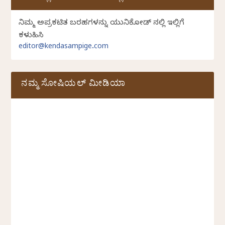
ನಿಮ್ಮ ಅಪ್ರಕಟಿತ ಬರಹಗಳನ್ನು ಯುನಿಕೋಡ್ ನಲ್ಲಿ ಇಲ್ಲಿಗೆ
ಕಳುಹಿಸಿ
editor@kendasampige.com
ನಮ್ಮ ಸೋಷಿಯಲ್‌ ಮೀಡಿಯಾ