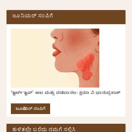
ಜೂನಿಯರ್ ಸಂಪಿಗೆ
‘ಸ್ಟಾರ್ಟ್ ಸ್ಟಾಪ್’ ಆಟ ಮತ್ತು ವಡಬಾನಲ: ಕ್ಷಮಾ ವಿ ಭಾನುಪ್ರಕಾಶ್
ಜೂನಿಯರ್ ಸಂಪಿಗೆ
ಕುಳಿತಲ್ಲೇ ಬರೆದು ನಮಗೆ ಸಲ್ಲಿಸಿ