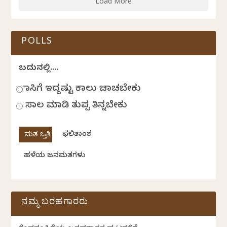
Load More
POLLS
ಬದುಕಿನಲ್ಲಿ....
ಹಾಸಿಗೆ ಇದ್ದಷ್ಟು ಕಾಲು ಚಾಚಬೇಕು
ಸಾಲ ಮಾಡಿ ತುಪ್ಪ ತಿನ್ನಬೇಕು
ಫಲಿತಾಂಶ
ಹಳೆಯ ಜನಮತಗಳು
ನಮ್ಮ ಬರಹಗಾರರು