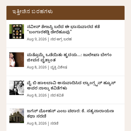
ಇತ್ತೀಚಿನ ಬರಹಗಳು
ನವೀನ್‌ ತೇಜಸ್ವಿ ಬರೆದ ಈ ಭಾನುವಾರದ ಕತೆ
“ಬಂಗಾರಕಡ್ಡಿ ಡೇರೆಹೂವು”
Aug 9, 2026
|
ದಿನದ ಅಗ್ರ ಬರಹ
ಮತ್ತೊಮ್ಮೆ ಒಡೆಯಿತು ಹೃದಯ…: ಜುಲೇಖಾ ಬೇಗಂ
ಜೀವನ ವೃತ್ತಾಂತ
Aug 8, 2026
|
ವ್ಯಕ್ತಿ ವಿಶೇಷ
ವೈ ಬಿ ಹಾಲಬಾವಿ ಅನುವಾದಿಸಿದ ಲ್ಯಾಂಗ್ಸ್ಟನ್ ಹ್ಯೂಸ್
ಅವರ ನಾಲ್ಕು ಕವಿತೆಗಳು
Aug 8, 2026
|
ದಿನದ ಕವಿತೆ
ಜಗನ್‌ ಮೋಹನ್‌ ಎಂಬ ವಠಾರ: ಕೆ. ಸತ್ಯನಾರಾಯಣ
ಕಥಾ ಸರಣಿ
Aug 8, 2026
|
ಸರಣಿ