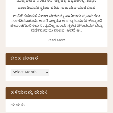
ದೊಡ್ಡ ದೇಶದ ಸಂಗತಿಗಳು ಚಿಕ್ಕ ಚಿಕ್ಕ ಟಿಪ್ಪಣಿಗಳಲ್ಲಿ: ಶಶಿಧರ
ಹಾಲಾಡಿಯವರ ಕೃತಿಯ ಕುರಿತು ನಾರಾಯಣ ಯಾಜಿ ಬರಹ
ಅಮೆರಿಕದಂತಹ ವಿಶಾಲ ದೇಶವನ್ನು ಸಾವಿರಾರು ಪ್ರವಾಸಿಗರು
ನೋಡಿರಬಹುದು. ಆದರೆ ಎಲ್ಲರೂ ಅದನ್ನು ಓದುಗರ ಕಣ್ಮುಂದೆ
ಜೀವಂತಗೊಳಿಸಲು ಸಾಧ್ಯವಿಲ್ಲ. ಒಂದು ಸ್ಥಳದ ಸೌಂದರ್ಯವನ್ನು
ವರ್ಣಿಸುವುದು ಸುಲಭ; ಆದರೆ ಆ...
Read More
ಬರಹ ಭಂಡಾರ
ಹಳೆಯವನ್ನು ಹುಡುಕಿ