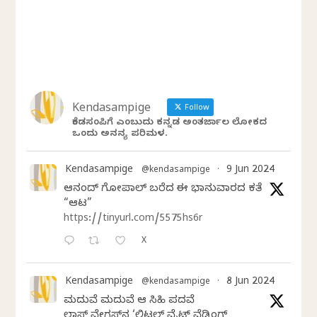
Kendasampige
Follow
ಕೆಂಡಸಂಪಿಗೆ ಎಂಬುದು ಕನ್ನಡ ಅಂತರ್ಜಾಲ ಲೋಕದ
ಒಂದು ಅನನ್ಯ ಪರಿಮಳ.
Kendasampige
9 Jun 2024
@kendasampige
·
ಆನಂದ್‌ ಗೋಪಾಲ್‌ ಬರೆದ ಈ ಭಾನುವಾರದ ಕತೆ
“ಆಟ”
https://tinyurl.com/5575hs6r
X
Kendasampige
8 Jun 2024
@kendasampige
·
ಮದುವೆ ಮದುವೆ ಆ ಸಿಹಿ ಪದವೆ
ಲಾಸ್‌ ವೇಗಸ್‌ನ ‘ಲಿಟಲ್ ವೈಟ್ ವೆಡ್ಡಿಂಗ್