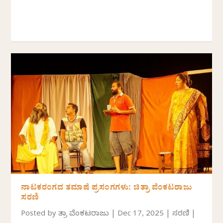
ನಾಟಕರಂಗದ ತಮಾಷೆ ಪ್ರಸಂಗಗಳು: ಚಿತ್ರಾ ವೆಂಕಟರಾಜು
ಸರಣಿ
Posted by
ಚಿತ್ರಾ ವೆಂಕಟರಾಜು
|
Dec 17, 2025
|
ಸರಣಿ
|