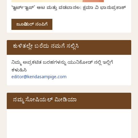
‘ಸ್ಟಾರ್ಟ್ ಸ್ಟಾಪ್’ ಆಟ ಮತ್ತು ವಡಬಾನಲ: ಕ್ಷಮಾ ವಿ ಭಾನುಪ್ರಕಾಶ್
ಜೂನಿಯರ್ ಸಂಪಿಗೆ
ಕುಳಿತಲ್ಲೇ ಬರೆದು ನಮಗೆ ಸಲ್ಲಿಸಿ
ನಿಮ್ಮ ಅಪ್ರಕಟಿತ ಬರಹಗಳನ್ನು ಯುನಿಕೋಡ್ ನಲ್ಲಿ ಇಲ್ಲಿಗೆ
ಕಳುಹಿಸಿ
editor@kendasampige.com
ನಮ್ಮ ಸೋಷಿಯಲ್‌ ಮೀಡಿಯಾ