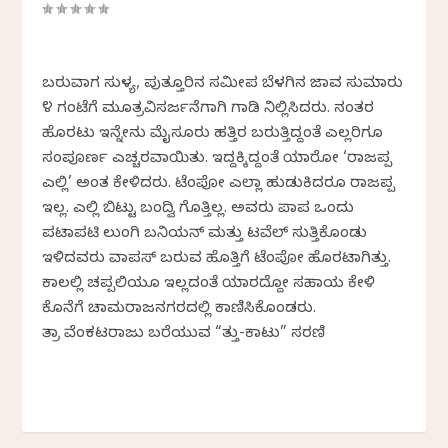
ಬರುವಾಗ ಸುಳ್ಯ, ಪುತ್ತೂರಿನ ಸಮೀಪ ಬೆಳಗಿನ ಜಾವ ಸುಮಾರು
೪ ಗಂಟೆಗೆ ಮೂತ್ರವಿಸರ್ಜನೆಗಾಗಿ ಗಾಡಿ ನಿಲ್ಲಿಸಿದರು. ನಂತರ
ಹೊರಟು ಇನ್ನೇನು ಮೈಸೂರು ಹತ್ತಿರ ಬರುತ್ತಿದ್ದಂತೆ ಎಲ್ಲರಿಗೂ
ಸಂಪೂರ್ಣ ಎ‍ಚ್ಚರವಾಯಿತು. ಇದ್ದಕ್ಕಿದ್ದಂತೆ ಯಾರೋ ‘ರಾಜಪ್ಪ
ಎಲ್ಲಿ’ ಅಂತ ಕೇಳಿದರು. ಟೆಂಪೋ ಎಲ್ಲಾ ಹುಡುಕಿದರೂ ರಾಜಪ್ಪ
ಇಲ್ಲ. ಎಲ್ಲಿ ಬಿಟ್ಟು ಬಂದ್ವಿ ಗೊತ್ತಿಲ್ಲ. ಅವರು ಪಾಪ ಒಂದು
ಪಟಾಪಟಿ ಲುಂಗಿ ಬನಿಯನ್ ಮತ್ತು ಟವೆಲ್ ಸುತ್ತಿಕೊಂಡು
ಇಳಿದವರು ವಾಪಸ್ ಬರುವ ಹೊತ್ತಿಗೆ ಟೆಂಪೋ ಹೊರಟಾಗಿತ್ತು.
ಕಾಲಲ್ಲಿ ಚಪ್ಪಲಿಯೂ ಇಲ್ಲದಂತೆ ಯಾರದ್ದೋ ಸಹಾಯ ಕೇಳಿ
ಕೊನೆಗೆ ಚಾಮರಾಜನಗರದಲ್ಲಿ ಕಾಣಿಸಿಕೊಂಡರು.
ಚಿತ್ರಾ ವೆಂಕಟರಾಜು ಬರೆಯುವ “ಚಿತ್ತು-ಕಾಟು” ಸರಣಿ