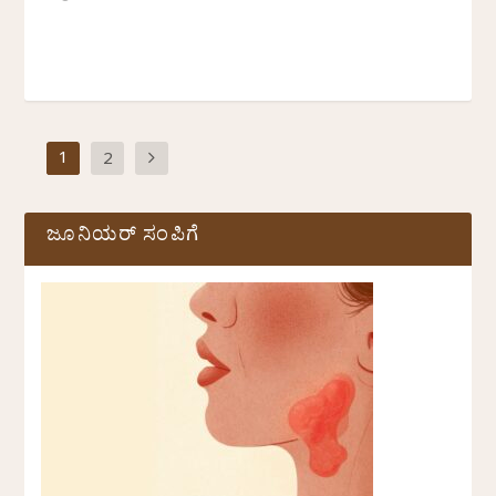
1
2
ಜೂನಿಯರ್ ಸಂಪಿಗೆ