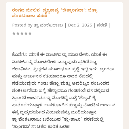
ರಂಗದ ಮೇಲಿನ ದೃಶ್ಯಕಾವ್ಯ ‘ಚಿತ್ರಾಂಗದಾ’: ಚಿತ್ರಾ
ವೆಂಕಟರಾಜು ಸರಣಿ
Posted by
ಚಿತ್ರಾ ವೆಂಕಟರಾಜು
|
Dec 2, 2025
|
ಸರಣಿ
|
ಕೊನೆಗೂ ಯಾಕೆ ಈ ನಾಟಕವನ್ನು ಮಾಡಬೇಕು, ಯಾಕೆ ಈ
ನಾಟಕವನ್ನು ನೋಡಬೇಕು ಎನ್ನುವುದು ಪ್ರತಿಯೊಬ್ಬ
ಕಲಾವಿದನ, ಪ್ರೇಕ್ಷಕನ ಮೂಲಭೂತ ಪ್ರಶ್ನೆ. ಇಲ್ಲಿ ಇದು ಚಿತ್ರಾಂಗದಾ
ಮತ್ತು ಅರ್ಜುನನ ಕತೆಯಾದರೂ ಅದರ ನೆಪದಲ್ಲಿ
ನಡೆಯುವುದು ಗಂಡು ಹೆಣ್ಣು ಮತ್ತು ಅವರಿಬ್ಬರ ಸಂಬಂಧದ
ಸಂಕೀರ್ಣತೆಯ ಬಗ್ಗೆ. ಹೆಣ್ಣಾದರೂ ಗಂಡಿನಂತೆ ವನದಲ್ಲಿರುವ
ಚಿತ್ರಾಂಗದೆ ಅರ್ಜುನನನ್ನು ನೋಡಿದ್ದೆ ಮತ್ತೆ ‘ಹೆಣ್ತನ’ ಕ್ಕೆ
ಹಾತೊರೆಯುತ್ತಾಳೆ. ಅವಳೊಳಗಿನ ಹೆಣ್ಣನ್ನು ನೋಡಿದ ಅರ್ಜುನ
ತನ್ನ ಬ್ರಹ್ಮಚರ್ಯದ ನಿಯಮವನ್ನು ಮುರಿಯುತ್ತಾನೆ.
ಚಿತ್ರಾ ವೆಂಕಟರಾಜು ಬರೆಯುವ “ಚಿತ್ತು-ಕಾಟು” ಸರಣಿಯಲ್ಲಿ
‘ಚಿತ್ರಾಂಗದಾ’ ನಾಟಕದ ಕುರಿತ ಬರಹ