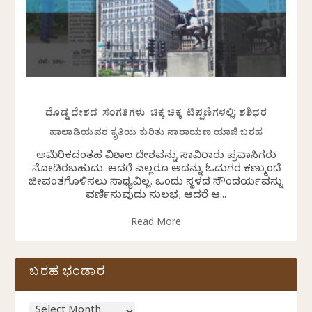
ದೊಡ್ಡ ದೇಶದ ಸಂಗತಿಗಳು ಚಿಕ್ಕ ಚಿಕ್ಕ ಟಿಪ್ಪಣಿಗಳಲ್ಲಿ: ಶಶಿಧರ
ಹಾಲಾಡಿಯವರ ಕೃತಿಯ ಕುರಿತು ನಾರಾಯಣ ಯಾಜಿ ಬರಹ
ಅಮೆರಿಕದಂತಹ ವಿಶಾಲ ದೇಶವನ್ನು ಸಾವಿರಾರು ಪ್ರವಾಸಿಗರು
ನೋಡಿರಬಹುದು. ಆದರೆ ಎಲ್ಲರೂ ಅದನ್ನು ಓದುಗರ ಕಣ್ಮುಂದೆ
ಜೀವಂತಗೊಳಿಸಲು ಸಾಧ್ಯವಿಲ್ಲ. ಒಂದು ಸ್ಥಳದ ಸೌಂದರ್ಯವನ್ನು
ವರ್ಣಿಸುವುದು ಸುಲಭ; ಆದರೆ ಆ...
Read More
ಬರಹ ಭಂಡಾರ