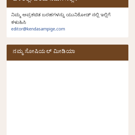
ಕುಳಿತಲ್ಲೇ ಬರೆದು ನಮಗೆ ಸಲ್ಲಿಸಿ
ನಿಮ್ಮ ಅಪ್ರಕಟಿತ ಬರಹಗಳನ್ನು ಯುನಿಕೋಡ್ ನಲ್ಲಿ ಇಲ್ಲಿಗೆ
ಕಳುಹಿಸಿ
editor@kendasampige.com
ನಮ್ಮ ಸೋಷಿಯಲ್‌ ಮೀಡಿಯಾ