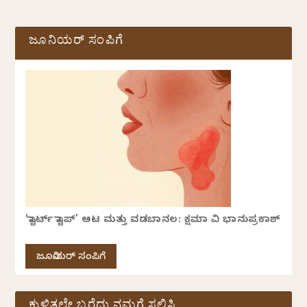
ಜೂನಿಯರ್ ಸಂಪಿಗೆ
‘ಸ್ಟಾರ್ಟ್ ಸ್ಟಾಪ್’ ಆಟ ಮತ್ತು ವಡಬಾನಲ: ಕ್ಷಮಾ ವಿ ಭಾನುಪ್ರಕಾಶ್
ಜೂನಿಯರ್ ಸಂಪಿಗೆ