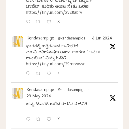
ಲಾಸ್‌ ವೇಗಸ್‌ನ ‘ಲಿಟಲ್ ವೈಟ್ ವೆಡ್ಡಿಂಗ್
ಚಾಪೆಲ್’ ಕುರಿತು ಅಚಲ ಸೇತು ಬರಹ
https://tinyurl.com/2v28abrv
X
Kendasampige
8 Jun 2024
@kendasampige
·
ಭಾರತಕ್ಕೆ ಹತ್ತಿರವಾದ ಅಮೇರಿಕ
ಎಂ.ವಿ. ಶಶಿಭೂಷಣ ರಾಜು ಅಂಕಣ “ಅನೇಕ
ಅಮೆರಿಕಾ” ನಿಮ್ಮ ಓದಿಗೆ
https://tinyurl.com/35mrwwsn
X
Kendasampige
@kendasampige
·
29 May 2024
ಭವ್ಯ ಟಿ.ಎಸ್. ಬರೆದ ಈ ದಿನದ ಕವಿತೆ
X