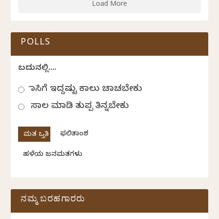
Load More
POLLS
ಬದುಕಿನಲ್ಲಿ....
ಹಾಸಿಗೆ ಇದ್ದಷ್ಟು ಕಾಲು ಚಾಚಬೇಕು
ಸಾಲ ಮಾಡಿ ತುಪ್ಪ ತಿನ್ನಬೇಕು
ಫಲಿತಾಂಶ
ಹಳೆಯ ಜನಮತಗಳು
ನಮ್ಮ ಬರಹಗಾರರು