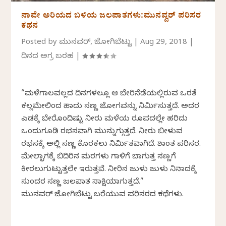
ನಾವೇ ಅರಿಯದ ಬಳಿಯ ಜಲಪಾತಗಳು:ಮುನವ್ವರ್ ಪರಿಸರ
ಕಥನ
Posted by
ಮುನವ್ವರ್, ಜೋಗಿಬೆಟ್ಟು
|
Aug 29, 2018
|
ದಿನದ ಅಗ್ರ ಬರಹ
|
“ಮಳೆಗಾಲವಲ್ಲದ ದಿನಗಳಲ್ಲೂ ಆ ಬೇರಿನೆಡೆಯಲ್ಲಿರುವ ಒರತೆ
ಕಲ್ಲಮೇಲಿಂದ ಹಾದು ಸಣ್ಣ ಜೋಗವನ್ನು ನಿರ್ಮಿಸುತ್ತದೆ. ಅದರ
ಎಡಕ್ಕೆ ಬೇರೊಂದಿಷ್ಟು ನೀರು ಮಳೆಯ ರೂಪದಲ್ಲೇ ಹರಿದು
ಒಂದುಗೂಡಿ ರಭಸವಾಗಿ ಮುನ್ನುಗ್ಗುತ್ತದೆ. ನೀರು ಬೀಳುವ
ರಭಸಕ್ಕೆ ಅಲ್ಲಿ ಸಣ್ಣ ಕೊರಕಲು ನಿರ್ಮಿತವಾಗಿದೆ. ಶಾಂತ ಪರಿಸರ.
ಮೇಲ್ಭಾಗಕ್ಕೆ ಬಿದಿರಿನ ಮರಗಳು ಗಾಳಿಗೆ ಬಾಗುತ್ತ ಸಣ್ಣಗೆ
ಕೀರಲುಗುಟ್ಟುತ್ತಲೇ ಇರುತ್ತವೆ. ನೀರಿನ ಜುಳು ಜುಳು ನಿನಾದಕ್ಕೆ
ಸುಂದರ ಸಣ್ಣ ಜಲಪಾತ ಸಾಕ್ಷಿಯಾಗುತ್ತದೆ.”
ಮುನವ್ವರ್ ಜೋಗಿಬೆಟ್ಟು ಬರೆಯುವ ಪರಿಸರದ ಕಥೆಗಳು.