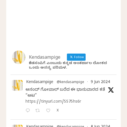
Kendasampige
Follow
ಕೆಂಡಸಂಪಿಗೆ ಎಂಬುದು ಕನ್ನಡ ಅಂತರ್ಜಾಲ ಲೋಕದ
ಒಂದು ಅನನ್ಯ ಪರಿಮಳ.
Kendasampige
9 Jun 2024
@kendasampige
·
ಆನಂದ್‌ ಗೋಪಾಲ್‌ ಬರೆದ ಈ ಭಾನುವಾರದ ಕತೆ
“ಆಟ”
https://tinyurl.com/5575hs6r
X