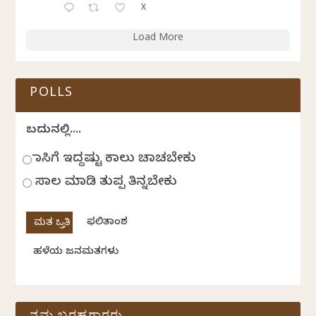
X
Load More
POLLS
ಬದುಕಿನಲ್ಲಿ....
ಹಾಸಿಗೆ ಇದ್ದಷ್ಟು ಕಾಲು ಚಾಚಬೇಕು
ಸಾಲ ಮಾಡಿ ತುಪ್ಪ ತಿನ್ನಬೇಕು
ಫಲಿತಾಂಶ
ಹಳೆಯ ಜನಮತಗಳು