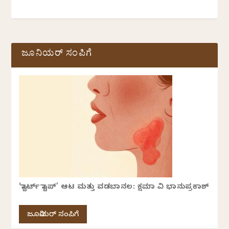
ಜೂನಿಯರ್ ಸಂಪಿಗೆ
‘ಸ್ಟಾರ್ಟ್ ಸ್ಟಾಪ್’ ಆಟ ಮತ್ತು ವಡಬಾನಲ: ಕ್ಷಮಾ ವಿ ಭಾನುಪ್ರಕಾಶ್
ಜೂನಿಯರ್ ಸಂಪಿಗೆ