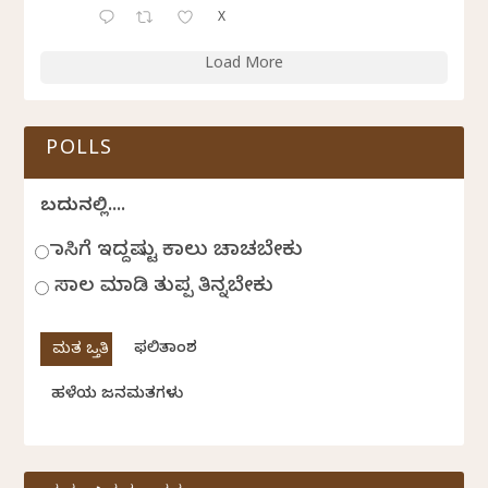
X
Load More
POLLS
ಬದುಕಿನಲ್ಲಿ....
ಹಾಸಿಗೆ ಇದ್ದಷ್ಟು ಕಾಲು ಚಾಚಬೇಕು
ಸಾಲ ಮಾಡಿ ತುಪ್ಪ ತಿನ್ನಬೇಕು
ಫಲಿತಾಂಶ
ಹಳೆಯ ಜನಮತಗಳು