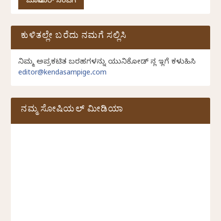
ಜೂನಿಯರ್ ಸಂಪಿಗೆ
ಕುಳಿತಲ್ಲೇ ಬರೆದು ನಮಗೆ ಸಲ್ಲಿಸಿ
ನಿಮ್ಮ ಅಪ್ರಕಟಿತ ಬರಹಗಳನ್ನು ಯುನಿಕೋಡ್ ನಲ್ಲಿ ಇಲ್ಲಿಗೆ ಕಳುಹಿಸಿ
editor@kendasampige.com
ನಮ್ಮ ಸೋಷಿಯಲ್‌ ಮೀಡಿಯಾ