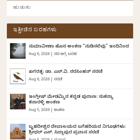
ಇತ್ತೀಚಿನ ಬರಹಗಳು
ಸುಮಾವೀಣಾ ಹೊಸ ಅಂಕಣ “ನುಡಿನಲಿವು” ಇಂದಿನಿಂದ
Aug 6, 2026
|
ದಿನದ ಅಗ್ರ ಬರಹ
ಖಗರತ್ನ: ಡಾ. ಎಸ್.ವಿ. ನರಸಿಂಹನ್‌‌ ಸರಣಿ
Aug 6, 2026
|
ಸರಣಿ
ಇಂಗ್ಲೀಷ್ ಮೇಡಮ್ಮಿನ ಕನ್ನಡ ಪುರಾಣ: ಸುಕನ್ಯಾ
ಕನಾರಳ್ಳಿ ಅಂಕಣ
Aug 5, 2026
|
ಅಂಕಣ
ಬೃಹದೀಶ್ವರ ದೇವಾಲಯದ ಬಗೆಹರಿಯದ ನಿಗೂಢಗಳು:
ಶ್ರೀಧರ್‌ ಎಸ್.‌ ಸಿದ್ದಾಪುರ ಪ್ರವಾಸ ಸರಣಿ