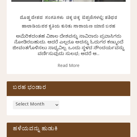
ದೊಡ್ಡ ದೇಶದ ಸಂಗತಿಗಳು ಚಿಕ್ಕ ಚಿಕ್ಕ ಟಿಪ್ಪಣಿಗಳಲ್ಲಿ: ಶಶಿಧರ
ಹಾಲಾಡಿಯವರ ಕೃತಿಯ ಕುರಿತು ನಾರಾಯಣ ಯಾಜಿ ಬರಹ
ಅಮೆರಿಕದಂತಹ ವಿಶಾಲ ದೇಶವನ್ನು ಸಾವಿರಾರು ಪ್ರವಾಸಿಗರು
ನೋಡಿರಬಹುದು. ಆದರೆ ಎಲ್ಲರೂ ಅದನ್ನು ಓದುಗರ ಕಣ್ಮುಂದೆ
ಜೀವಂತಗೊಳಿಸಲು ಸಾಧ್ಯವಿಲ್ಲ. ಒಂದು ಸ್ಥಳದ ಸೌಂದರ್ಯವನ್ನು
ವರ್ಣಿಸುವುದು ಸುಲಭ; ಆದರೆ ಆ...
Read More
ಬರಹ ಭಂಡಾರ
ಹಳೆಯವನ್ನು ಹುಡುಕಿ