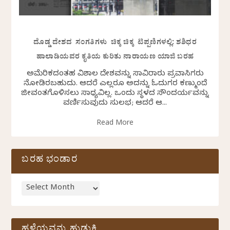
ದೊಡ್ಡ ದೇಶದ ಸಂಗತಿಗಳು ಚಿಕ್ಕ ಚಿಕ್ಕ ಟಿಪ್ಪಣಿಗಳಲ್ಲಿ: ಶಶಿಧರ
ಹಾಲಾಡಿಯವರ ಕೃತಿಯ ಕುರಿತು ನಾರಾಯಣ ಯಾಜಿ ಬರಹ
ಅಮೆರಿಕದಂತಹ ವಿಶಾಲ ದೇಶವನ್ನು ಸಾವಿರಾರು ಪ್ರವಾಸಿಗರು
ನೋಡಿರಬಹುದು. ಆದರೆ ಎಲ್ಲರೂ ಅದನ್ನು ಓದುಗರ ಕಣ್ಮುಂದೆ
ಜೀವಂತಗೊಳಿಸಲು ಸಾಧ್ಯವಿಲ್ಲ. ಒಂದು ಸ್ಥಳದ ಸೌಂದರ್ಯವನ್ನು
ವರ್ಣಿಸುವುದು ಸುಲಭ; ಆದರೆ ಆ...
Read More
ಬರಹ ಭಂಡಾರ