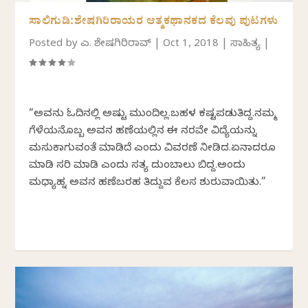
ಸಾಲಿಗುಡಿ:ಶೇಷಗಿರಿರಾಯರ ಆತ್ಮಕಥಾನಕದ ಕೆಲವು ಪುಟಗಳು
Posted by
ಎಚ್. ಶೇಷಗಿರಿರಾವ್
|
Oct 1, 2018
|
ಸಾಹಿತ್ಯ
|
“ಅವನು ಓದಿನಲ್ಲಿ ಅಷ್ಟು ಮುಂದಿಲ್ಲ.ಬಹಳ ಕಷ್ಟಪಡುತಿದ್ದ.ನಮ್ಮ
ಗೆಳೆಯನೊಬ್ಬ ಅವನ ಹಣೆಯಲ್ಲಿನ ಈ ನರವೇ ವಿದ್ಯೆಯನ್ನು
ಮಸುಕಾಗುವಂತೆ ಮಾಡಿದೆ ಎಂದು ವಿವರಣೆ ನೀಡಿದ.ಏನಾದರೂ
ಮಾಡಿ ಸರಿ ಮಾಡಿ ಎಂದು ಸತ್ಯ ದುಂಬಾಲು ಬಿದ್ದ.ಅಂದು
ಮಧ್ಯಾಹ್ನ ಅವನ ಹಣೆಬರಹ ತಿದ್ದುವ ಕೆಲಸ ಶುರುವಾಯಿತು.”