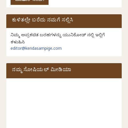
ಜೂನಿಯರ್ ಸಂಪಿಗೆ
ಕುಳಿತಲ್ಲೇ ಬರೆದು ನಮಗೆ ಸಲ್ಲಿಸಿ
ನಿಮ್ಮ ಅಪ್ರಕಟಿತ ಬರಹಗಳನ್ನು ಯುನಿಕೋಡ್ ನಲ್ಲಿ ಇಲ್ಲಿಗೆ
ಕಳುಹಿಸಿ
editor@kendasampige.com
ನಮ್ಮ ಸೋಷಿಯಲ್‌ ಮೀಡಿಯಾ