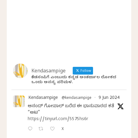
Kendasampige
Follow
ಕೆಂಡಸಂಪಿಗೆ ಎಂಬುದು ಕನ್ನಡ ಅಂತರ್ಜಾಲ ಲೋಕದ
ಒಂದು ಅನನ್ಯ ಪರಿಮಳ.
Kendasampige
9 Jun 2024
@kendasampige
·
ಆನಂದ್‌ ಗೋಪಾಲ್‌ ಬರೆದ ಈ ಭಾನುವಾರದ ಕತೆ
“ಆಟ”
https://tinyurl.com/5575hs6r
X