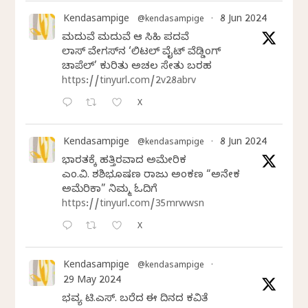
Kendasampige
8 Jun 2024
@kendasampige
·
ಮದುವೆ ಮದುವೆ ಆ ಸಿಹಿ ಪದವೆ
ಲಾಸ್‌ ವೇಗಸ್‌ನ ‘ಲಿಟಲ್ ವೈಟ್ ವೆಡ್ಡಿಂಗ್
ಚಾಪೆಲ್’ ಕುರಿತು ಅಚಲ ಸೇತು ಬರಹ
https://tinyurl.com/2v28abrv
X
Kendasampige
8 Jun 2024
@kendasampige
·
ಭಾರತಕ್ಕೆ ಹತ್ತಿರವಾದ ಅಮೇರಿಕ
ಎಂ.ವಿ. ಶಶಿಭೂಷಣ ರಾಜು ಅಂಕಣ “ಅನೇಕ
ಅಮೆರಿಕಾ” ನಿಮ್ಮ ಓದಿಗೆ
https://tinyurl.com/35mrwwsn
X
Kendasampige
@kendasampige
·
29 May 2024
ಭವ್ಯ ಟಿ.ಎಸ್. ಬರೆದ ಈ ದಿನದ ಕವಿತೆ