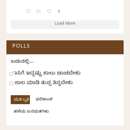
X
Load More
POLLS
ಬದುಕಿನಲ್ಲಿ....
ಹಾಸಿಗೆ ಇದ್ದಷ್ಟು ಕಾಲು ಚಾಚಬೇಕು
ಸಾಲ ಮಾಡಿ ತುಪ್ಪ ತಿನ್ನಬೇಕು
ಫಲಿತಾಂಶ
ಹಳೆಯ ಜನಮತಗಳು