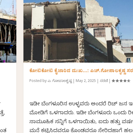
ಕೋಟಿಕೋಟಿ ಕೈಜಾರಿದ ದುಃಖ…: ಎಚ್.ಗೋಪಾಲಕೃಷ್ಣ ಸರ
Posted by
ಎಚ್. ಗೋಪಾಲಕೃಷ್ಣ
|
May 2, 2025
|
ಸರಣಿ
|
್
ಇಡೀ ಬೆಂಗಳೂರಿನ ಉಳ್ಳವರು ಅಂದರೆ ರಿಚ್ ಜನ 
ತೆ,
ಮೋಡಿಗೆ ಒಳಗಾದರು. ಇಡೀ ಬೆಂಗಳೂರು ಒಂದು ರ
ಸಾಮೂಹಿಕ ಸನ್ನಿಗೆ ಒಳಗಾಯಿತು, ಐದು ಹತ್ತು ವರ್ಷ
ಅಂತ
ಮನೆ ಕಟ್ಟಿಸಿದವರೂ ಕೊಂಡವರೂ ಸೇರಿದಹಾಗೆ ಹಲ