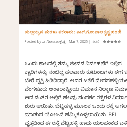
ಮಲ್ಲಯ್ಯನ ಮರಳು ತಕರಾರು: ಎಚ್.ಗೋಪಾಲಕೃಷ್ಣ ಸರಣಿ
Posted by
ಎಚ್. ಗೋಪಾಲಕೃಷ್ಣ
|
Mar 7, 2025
|
ಸರಣಿ
|
ಒಂದು ಕಾಲದಲ್ಲಿ ತಮ್ಮ ಜೀವನ ನಿರ್ವಹಣೆಗೆ ಇಲ್ಲಿನ
ಕ್ವಾರಿಗಳನ್ನು ನಂಬಿದ್ದ ಹಲವಾರು ಕುಟುಂಬಗಳು ಈಗ ಬ
ಬೇರೆ ವೃತ್ತಿ ಹಿಡಿದಿದ್ದಾರೆ. ಅದರ ಜತೆಗೆ ದೇವನಹಳ್ಳಿಯಲ್
ಬೆಂಗಳೂರು ಅಂತರಾಷ್ಟ್ರೀಯ ವಿಮಾನ ನಿಲ್ದಾಣ ನಿರ್
ಆದ ನಂತರ ಅಲ್ಲಿಗೆ ಹಲವು ಸಂಪರ್ಕ ರಸ್ತೆಗಳ ನಿರ್ಮ
ಶುರು ಆಯಿತು. ಬೆಟ್ಟಹಳ್ಳಿ ಮೂಲಕ ಒಂದು ರಸ್ತೆ ಅಗ
ಮಾಡುವ ಯೋಜನೆ ಹಮ್ಮಿಕೊಳ್ಳಲಾಯಿತು. BEL
ವೃತ್ತದಿಂದ ಈ ರಸ್ತೆ ಬೆಟ್ಟಹಳ್ಳಿ ಹಾದು ಯಲಹಂಕದ ಬಳ