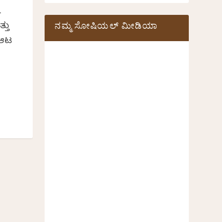
.
ನಮ್ಮ ಸೋಷಿಯಲ್‌ ಮೀಡಿಯಾ
್ತು
 ಆಟ