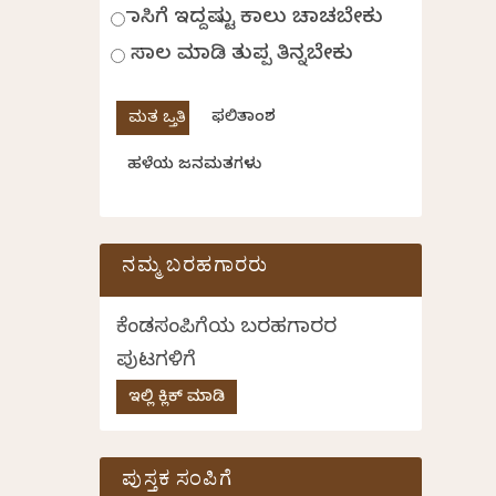
ಹಾಸಿಗೆ ಇದ್ದಷ್ಟು ಕಾಲು ಚಾಚಬೇಕು
ಸಾಲ ಮಾಡಿ ತುಪ್ಪ ತಿನ್ನಬೇಕು
ಫಲಿತಾಂಶ
ಹಳೆಯ ಜನಮತಗಳು
ನಮ್ಮ ಬರಹಗಾರರು
ಕೆಂಡಸಂಪಿಗೆಯ ಬರಹಗಾರರ
ಪುಟಗಳಿಗೆ
ಇಲ್ಲಿ ಕ್ಲಿಕ್ ಮಾಡಿ
ಪುಸ್ತಕ ಸಂಪಿಗೆ