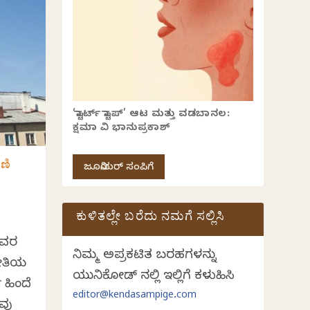
‘ಸ್ಟಾರ್ಟ್ ಸ್ಟಾಪ್’ ಆಟ ಮತ್ತು ವಡಬಾನಲ:
ಕ್ಷಮಾ ವಿ ಭಾನುಪ್ರಕಾಶ್
ಣಿ
ಜೂನಿಯರ್ ಸಂಪಿಗೆ
ಕುಳಿತಲ್ಲೇ ಬರೆದು ನಮಗೆ ಸಲ್ಲಿಸಿ
ಇವರ
ನಿಮ್ಮ ಅಪ್ರಕಟಿತ ಬರಹಗಳನ್ನು
ೀತಿಯ
ಯುನಿಕೋಡ್ ನಲ್ಲಿ ಇಲ್ಲಿಗೆ ಕಳುಹಿಸಿ
 ಹಿಂದೆ
editor@kendasampige.com
ವು