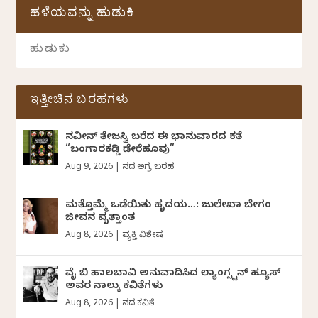
ಹಳೆಯವನ್ನು ಹುಡುಕಿ
ಇತ್ತೀಚಿನ ಬರಹಗಳು
ನವೀನ್‌ ತೇಜಸ್ವಿ ಬರೆದ ಈ ಭಾನುವಾರದ ಕತೆ
“ಬಂಗಾರಕಡ್ಡಿ ಡೇರೆಹೂವು”
Aug 9, 2026
|
ದಿನದ ಅಗ್ರ ಬರಹ
ಮತ್ತೊಮ್ಮೆ ಒಡೆಯಿತು ಹೃದಯ…: ಜುಲೇಖಾ ಬೇಗಂ
ಜೀವನ ವೃತ್ತಾಂತ
Aug 8, 2026
|
ವ್ಯಕ್ತಿ ವಿಶೇಷ
ವೈ ಬಿ ಹಾಲಬಾವಿ ಅನುವಾದಿಸಿದ ಲ್ಯಾಂಗ್ಸ್ಟನ್ ಹ್ಯೂಸ್
ಅವರ ನಾಲ್ಕು ಕವಿತೆಗಳು
Aug 8, 2026
|
ದಿನದ ಕವಿತೆ