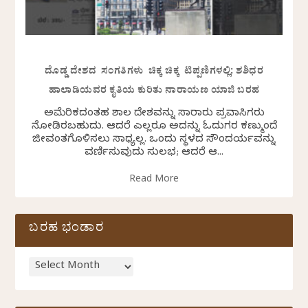
ದೊಡ್ಡ ದೇಶದ ಸಂಗತಿಗಳು ಚಿಕ್ಕ ಚಿಕ್ಕ ಟಿಪ್ಪಣಿಗಳಲ್ಲಿ: ಶಶಿಧರ
ಹಾಲಾಡಿಯವರ ಕೃತಿಯ ಕುರಿತು ನಾರಾಯಣ ಯಾಜಿ ಬರಹ
ಅಮೆರಿಕದಂತಹ ವಿಶಾಲ ದೇಶವನ್ನು ಸಾವಿರಾರು ಪ್ರವಾಸಿಗರು
ನೋಡಿರಬಹುದು. ಆದರೆ ಎಲ್ಲರೂ ಅದನ್ನು ಓದುಗರ ಕಣ್ಮುಂದೆ
ಜೀವಂತಗೊಳಿಸಲು ಸಾಧ್ಯವಿಲ್ಲ. ಒಂದು ಸ್ಥಳದ ಸೌಂದರ್ಯವನ್ನು
ವರ್ಣಿಸುವುದು ಸುಲಭ; ಆದರೆ ಆ...
Read More
ಬರಹ ಭಂಡಾರ