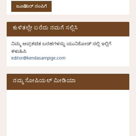
ಜೂನಿಯರ್ ಸಂಪಿಗೆ
ಕುಳಿತಲ್ಲೇ ಬರೆದು ನಮಗೆ ಸಲ್ಲಿಸಿ
ನಿಮ್ಮ ಅಪ್ರಕಟಿತ ಬರಹಗಳನ್ನು ಯುನಿಕೋಡ್ ನಲ್ಲಿ ಇಲ್ಲಿಗೆ
ಕಳುಹಿಸಿ
editor@kendasampige.com
ನಮ್ಮ ಸೋಷಿಯಲ್‌ ಮೀಡಿಯಾ