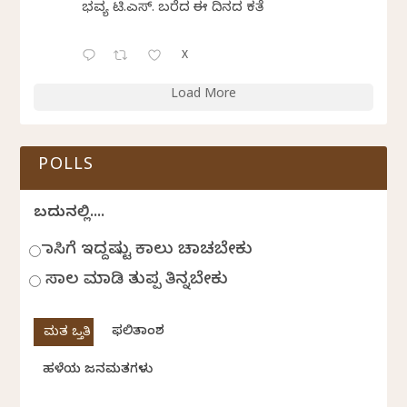
ಭವ್ಯ ಟಿ.ಎಸ್. ಬರೆದ ಈ ದಿನದ ಕವಿತೆ
X
Load More
POLLS
ಬದುಕಿನಲ್ಲಿ....
ಹಾಸಿಗೆ ಇದ್ದಷ್ಟು ಕಾಲು ಚಾಚಬೇಕು
ಸಾಲ ಮಾಡಿ ತುಪ್ಪ ತಿನ್ನಬೇಕು
ಫಲಿತಾಂಶ
ಹಳೆಯ ಜನಮತಗಳು