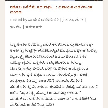
ರಕುತದಿ ಬರೆದೆನು ಇದ ನಾನು…: ವಿನಾಯಕ ಅರಳಸುರಳಿ
ಅಂಕಣ
Posted by
ವಿನಾಯಕ ಅರಳಸುರಳಿ
|
Jun 23, 2026
|
ಅಂಕಣ
|
ಪತ್ರ ಕೇವಲ ಸಾಮಾನ್ಯ ಜನರ ಅಂತರಾಳವನ್ನು ಹಾಗೂ ಕಷ್ಟ-
ಕಾರ್ಪಣ್ಯಗಳಷ್ಟನ್ನೇ ಹಂಚಿಕೊಳ್ಳುವ ಮಾಧ್ಯಮವಷ್ಟೇ ಆಗಿರಲಿಲ್ಲ.
ಸ್ವಾತಂತ್ರ್ಯ ಹೋರಾಟಗಾರರಿಂದ ಹಿಡಿದು ಚಿಂತಕರ ತನಕ
ಎಷ್ಟೋ ಪ್ರಖರ ವ್ಯಕ್ತಿಗಳು ತಮ್ಮ ಹೋರಾಟಗಳನ್ನೂ,
ಚಿಂತನೆಗಳನ್ನೂ ಬೇರೆಯವರಿಗೆ ದಾಟಿಸಲು ಆಯ್ದುಕೊಂಡ
ಮಾರ್ಗಗಳ ಪೈಕಿ ಪತ್ರವೂ ಒಂದು. ಸೆರೆಯಲ್ಲಿದ್ದಾಗ, ಭೇಟಿ
ಸಾಧ್ಯವಿಲ್ಲದಾಗ ತಮ್ಮ ಸಹಚರರಿಗೆ, ಅನುಯಾಯಿಗಳಿಗೆ
ಸೂಚನೆಗಳನ್ನು ನೀಡಲೆಂದು ಕಳುಹಿಸಿದ ರಹಸ್ಯ ಓಲೆಯ ನಡುವೆ
ಬರೆದ “ಸ್ವಾತಂತ್ರ್ಯ ಸುಮ್ಮನೆ ಬರುವುದಿಲ್ಲ ಗೆಳೆಯಾ.”
ವಿನಾಯಕ ಅರಳಸುರಳಿ ಬರೆಯುವ ಅಂಕಣ “ಆಕಾಶ ಕಿಟಕಿ”ಯ
ಮತ್ತೊಂದು ಬರಹ ನಿಮ್ಮ ಓದಿಗೆ