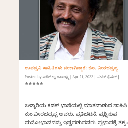
ಉಪದ್ರವಿ ಸಾಹಿತಿಗಳು ಬೇಕಾಗಿದ್ದಾರೆ: ಕುಂ. ವೀರಭದ್ರಪ್ಪ
Posted by
ಕೋಡಿಬೆಟ್ಟು ರಾಜಲಕ್ಷ್ಮಿ
|
Apr 21, 2022
|
ಸಂಪಿಗೆ ಸ್ಪೆಷಲ್
|
ಬಳ್ಳಾರಿಯ ಕಡಕ್ ಭಾಷೆಯಲ್ಲಿ ಮಾತನಾಡುವ ಸಾಹಿತಿ
ಕುಂ.ವೀರಭದ್ರಪ್ಪ ಅವರು, ಪ್ರತಿಭಟನೆ, ಪ್ರಶ್ನಿಸುವ
ಮನೋಭಾವವನ್ನು ಇಷ್ಟಪಡುವವರು. ಸ್ವಭಾವಕ್ಕೆ ತಕ್ಕಂತ