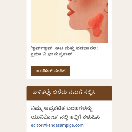
‘ಸ್ಟಾರ್ಟ್ ಸ್ಟಾಪ್’ ಆಟ ಮತ್ತು ವಡಬಾನಲ:
ಕ್ಷಮಾ ವಿ ಭಾನುಪ್ರಕಾಶ್
ಜೂನಿಯರ್ ಸಂಪಿಗೆ
ಕುಳಿತಲ್ಲೇ ಬರೆದು ನಮಗೆ ಸಲ್ಲಿಸಿ
ನಿಮ್ಮ ಅಪ್ರಕಟಿತ ಬರಹಗಳನ್ನು
ಯುನಿಕೋಡ್ ನಲ್ಲಿ ಇಲ್ಲಿಗೆ ಕಳುಹಿಸಿ
editor@kendasampige.com