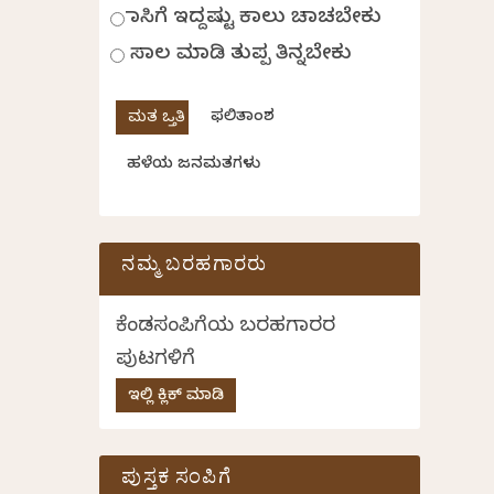
ಹಾಸಿಗೆ ಇದ್ದಷ್ಟು ಕಾಲು ಚಾಚಬೇಕು
ಸಾಲ ಮಾಡಿ ತುಪ್ಪ ತಿನ್ನಬೇಕು
ಫಲಿತಾಂಶ
ಹಳೆಯ ಜನಮತಗಳು
ನಮ್ಮ ಬರಹಗಾರರು
ಕೆಂಡಸಂಪಿಗೆಯ ಬರಹಗಾರರ
ಪುಟಗಳಿಗೆ
ಇಲ್ಲಿ ಕ್ಲಿಕ್ ಮಾಡಿ
ಪುಸ್ತಕ ಸಂಪಿಗೆ