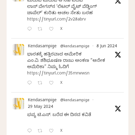
ಮದುವೆ ಮದುವೆ ಆ ಸಿಹಿ ಪದವೆ
ಲಾಸ್‌ ವೇಗಸ್‌ನ ‘ಲಿಟಲ್ ವೈಟ್ ವೆಡ್ಡಿಂಗ್
ಚಾಪೆಲ್’ ಕುರಿತು ಅಚಲ ಸೇತು ಬರಹ
https://tinyurl.com/2v28abrv
X
Kendasampige
8 Jun 2024
@kendasampige
·
ಭಾರತಕ್ಕೆ ಹತ್ತಿರವಾದ ಅಮೇರಿಕ
ಎಂ.ವಿ. ಶಶಿಭೂಷಣ ರಾಜು ಅಂಕಣ “ಅನೇಕ
ಅಮೆರಿಕಾ” ನಿಮ್ಮ ಓದಿಗೆ
https://tinyurl.com/35mrwwsn
X
Kendasampige
@kendasampige
·
29 May 2024
ಭವ್ಯ ಟಿ.ಎಸ್. ಬರೆದ ಈ ದಿನದ ಕವಿತೆ
X