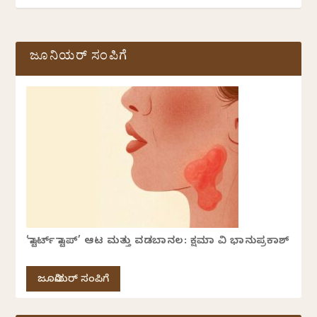
ಜೂನಿಯರ್ ಸಂಪಿಗೆ
‘ಸ್ಟಾರ್ಟ್ ಸ್ಟಾಪ್’ ಆಟ ಮತ್ತು ವಡಬಾನಲ: ಕ್ಷಮಾ ವಿ ಭಾನುಪ್ರಕಾಶ್
ಜೂನಿಯರ್ ಸಂಪಿಗೆ