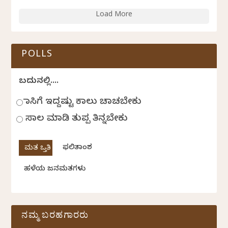
Load More
POLLS
ಬದುಕಿನಲ್ಲಿ....
ಹಾಸಿಗೆ ಇದ್ದಷ್ಟು ಕಾಲು ಚಾಚಬೇಕು
ಸಾಲ ಮಾಡಿ ತುಪ್ಪ ತಿನ್ನಬೇಕು
ಫಲಿತಾಂಶ
ಹಳೆಯ ಜನಮತಗಳು
ನಮ್ಮ ಬರಹಗಾರರು