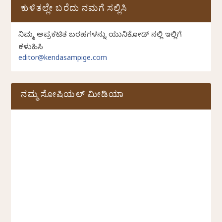
ಕುಳಿತಲ್ಲೇ ಬರೆದು ನಮಗೆ ಸಲ್ಲಿಸಿ
ನಿಮ್ಮ ಅಪ್ರಕಟಿತ ಬರಹಗಳನ್ನು ಯುನಿಕೋಡ್ ನಲ್ಲಿ ಇಲ್ಲಿಗೆ
ಕಳುಹಿಸಿ
editor@kendasampige.com
ನಮ್ಮ ಸೋಷಿಯಲ್‌ ಮೀಡಿಯಾ