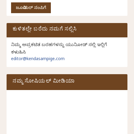
ಜೂನಿಯರ್ ಸಂಪಿಗೆ
ಕುಳಿತಲ್ಲೇ ಬರೆದು ನಮಗೆ ಸಲ್ಲಿಸಿ
ನಿಮ್ಮ ಅಪ್ರಕಟಿತ ಬರಹಗಳನ್ನು ಯುನಿಕೋಡ್ ನಲ್ಲಿ ಇಲ್ಲಿಗೆ
ಕಳುಹಿಸಿ
editor@kendasampige.com
ನಮ್ಮ ಸೋಷಿಯಲ್‌ ಮೀಡಿಯಾ