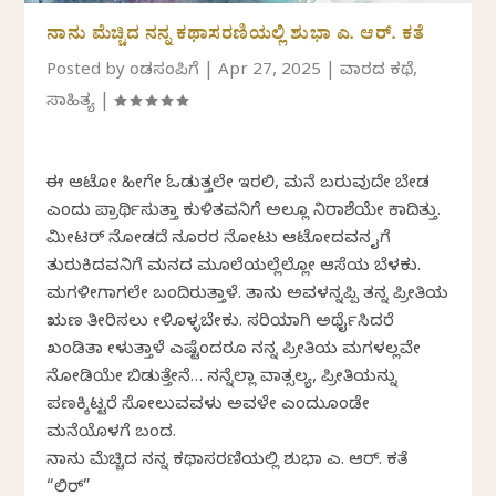
ನಾನು ಮೆಚ್ಚಿದ ನನ್ನ ಕಥಾಸರಣಿಯಲ್ಲಿ ಶುಭಾ ಎ. ಆರ್. ಕತೆ
Posted by
ಕೆಂಡಸಂಪಿಗೆ
|
Apr 27, 2025
|
ವಾರದ ಕಥೆ
,
ಸಾಹಿತ್ಯ
|
ಈ ಆಟೋ ಹೀಗೇ ಓಡುತ್ತಲೇ ಇರಲಿ, ಮನೆ ಬರುವುದೇ ಬೇಡ
ಎಂದು ಪ್ರಾರ್ಥಿಸುತ್ತಾ ಕುಳಿತವನಿಗೆ ಅಲ್ಲೂ ನಿರಾಶೆಯೇ ಕಾದಿತ್ತು.
ಮೀಟರ್ ನೋಡದೆ ನೂರರ ನೋಟು ಆಟೋದವನ ಕೈಗೆ
ತುರುಕಿದವನಿಗೆ ಮನದ ಮೂಲೆಯಲ್ಲೆಲ್ಲೋ ಆಸೆಯ ಬೆಳಕು.
ಮಗಳೀಗಾಗಲೇ ಬಂದಿರುತ್ತಾಳೆ. ತಾನು ಅವಳನ್ನಪ್ಪಿ ತನ್ನ ಪ್ರೀತಿಯ
ಋಣ ತೀರಿಸಲು ಕೇಳಿಕೊಳ್ಳಬೇಕು. ಸರಿಯಾಗಿ ಅರ್ಥೈಸಿದರೆ
ಖಂಡಿತಾ ಕೇಳುತ್ತಾಳೆ ಎಷ್ಟೆಂದರೂ ನನ್ನ ಪ್ರೀತಿಯ ಮಗಳಲ್ಲವೇ
ನೋಡಿಯೇ ಬಿಡುತ್ತೇನೆ… ನನ್ನೆಲ್ಲಾ ವಾತ್ಸಲ್ಯ, ಪ್ರೀತಿಯನ್ನು
ಪಣಕ್ಕಿಟ್ಟರೆ ಸೋಲುವವಳು ಅವಳೇ ಎಂದುಕೊಂಡೇ
ಮನೆಯೊಳಗೆ ಬಂದ.
ನಾನು ಮೆಚ್ಚಿದ ನನ್ನ ಕಥಾಸರಣಿಯಲ್ಲಿ ಶುಭಾ ಎ. ಆರ್. ಕತೆ
“ಲಿರ್”‌