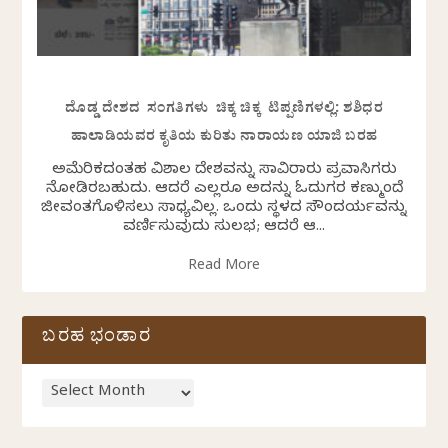
ದೊಡ್ಡ ದೇಶದ ಸಂಗತಿಗಳು ಚಿಕ್ಕ ಚಿಕ್ಕ ಟಿಪ್ಪಣಿಗಳಲ್ಲಿ: ಶಶಿಧರ
ಹಾಲಾಡಿಯವರ ಕೃತಿಯ ಕುರಿತು ನಾರಾಯಣ ಯಾಜಿ ಬರಹ
ಅಮೆರಿಕದಂತಹ ವಿಶಾಲ ದೇಶವನ್ನು ಸಾವಿರಾರು ಪ್ರವಾಸಿಗರು
ನೋಡಿರಬಹುದು. ಆದರೆ ಎಲ್ಲರೂ ಅದನ್ನು ಓದುಗರ ಕಣ್ಮುಂದೆ
ಜೀವಂತಗೊಳಿಸಲು ಸಾಧ್ಯವಿಲ್ಲ. ಒಂದು ಸ್ಥಳದ ಸೌಂದರ್ಯವನ್ನು
ವರ್ಣಿಸುವುದು ಸುಲಭ; ಆದರೆ ಆ...
Read More
ಬರಹ ಭಂಡಾರ