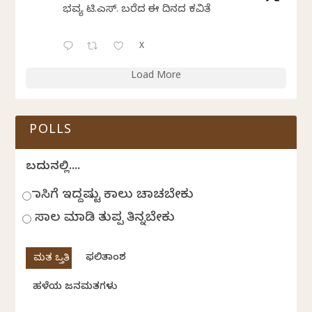
ಭವ್ಯ ಟಿ.ಎಸ್. ಬರೆದ ಈ ದಿನದ ಕವಿತೆ
X
Load More
POLLS
ಬದುಕಿನಲ್ಲಿ....
ಹಾಸಿಗೆ ಇದ್ದಷ್ಟು ಕಾಲು ಚಾಚಬೇಕು
ಸಾಲ ಮಾಡಿ ತುಪ್ಪ ತಿನ್ನಬೇಕು
ಫಲಿತಾಂಶ
ಹಳೆಯ ಜನಮತಗಳು