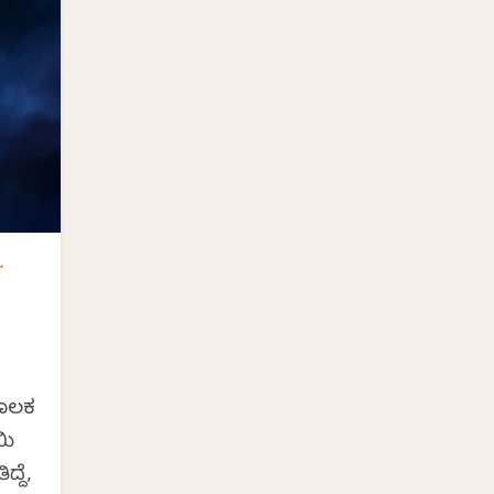
.
ಮೂಲಕ
ಯಿ
್ದೆ,