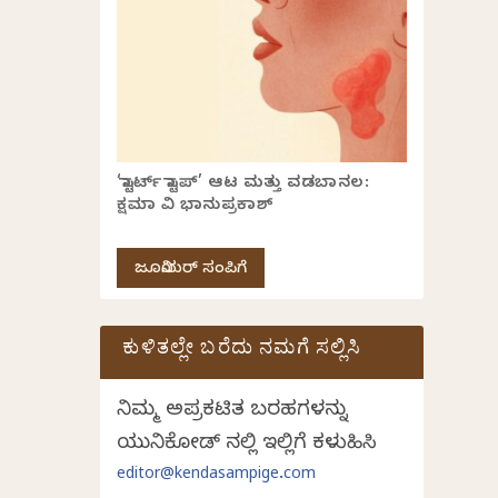
‘ಸ್ಟಾರ್ಟ್ ಸ್ಟಾಪ್’ ಆಟ ಮತ್ತು ವಡಬಾನಲ:
ಕ್ಷಮಾ ವಿ ಭಾನುಪ್ರಕಾಶ್
ಜೂನಿಯರ್ ಸಂಪಿಗೆ
ಕುಳಿತಲ್ಲೇ ಬರೆದು ನಮಗೆ ಸಲ್ಲಿಸಿ
ನಿಮ್ಮ ಅಪ್ರಕಟಿತ ಬರಹಗಳನ್ನು
ಯುನಿಕೋಡ್ ನಲ್ಲಿ ಇಲ್ಲಿಗೆ ಕಳುಹಿಸಿ
editor@kendasampige.com