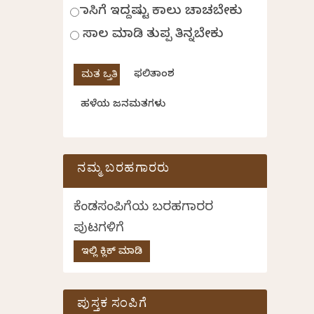
ಹಾಸಿಗೆ ಇದ್ದಷ್ಟು ಕಾಲು ಚಾಚಬೇಕು
ಸಾಲ ಮಾಡಿ ತುಪ್ಪ ತಿನ್ನಬೇಕು
ಫಲಿತಾಂಶ
ಹಳೆಯ ಜನಮತಗಳು
ನಮ್ಮ ಬರಹಗಾರರು
ಕೆಂಡಸಂಪಿಗೆಯ ಬರಹಗಾರರ
ಪುಟಗಳಿಗೆ
ಇಲ್ಲಿ ಕ್ಲಿಕ್ ಮಾಡಿ
ಪುಸ್ತಕ ಸಂಪಿಗೆ