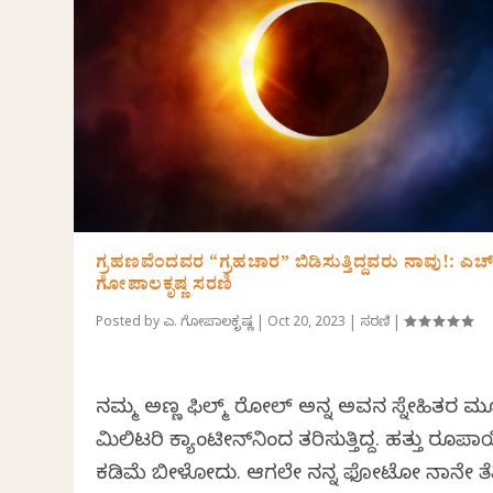
ಗ್ರಹಣವೆಂದವರ “ಗ್ರಹಚಾರ” ಬಿಡಿಸುತ್ತಿದ್ದವರು ನಾವು!: ಎಚ್
ಗೋಪಾಲಕೃಷ್ಣ ಸರಣಿ
Posted by
ಎಚ್. ಗೋಪಾಲಕೃಷ್ಣ
|
Oct 20, 2023
|
ಸರಣಿ
|
ನಮ್ಮ ಅಣ್ಣ ಫಿಲ್ಮ್ ರೋಲ್ ಅನ್ನ ಅವನ ಸ್ನೇಹಿತರ 
ಮಿಲಿಟರಿ ಕ್ಯಾಂಟೀನ್‌ನಿಂದ ತರಿಸುತ್ತಿದ್ದ. ಹತ್ತು ರೂಪಾ
ಕಡಿಮೆ ಬೀಳೋದು. ಆಗಲೇ ನನ್ನ ಫೋಟೋ ನಾನೇ ತೆಗಿತಿದ