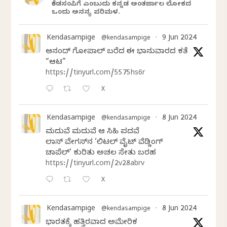
ಕೆಂಡಸಂಪಿಗೆ ಎಂಬುದು ಕನ್ನಡ ಅಂತರ್ಜಾಲ ಲೋಕದ
ಒಂದು ಅನನ್ಯ ಪರಿಮಳ.
Kendasampige
9 Jun 2024
@kendasampige
·
ಆನಂದ್‌ ಗೋಪಾಲ್‌ ಬರೆದ ಈ ಭಾನುವಾರದ ಕತೆ
“ಆಟ”
https://tinyurl.com/5575hs6r
X
Kendasampige
8 Jun 2024
@kendasampige
·
ಮದುವೆ ಮದುವೆ ಆ ಸಿಹಿ ಪದವೆ
ಲಾಸ್‌ ವೇಗಸ್‌ನ ‘ಲಿಟಲ್ ವೈಟ್ ವೆಡ್ಡಿಂಗ್
ಚಾಪೆಲ್’ ಕುರಿತು ಅಚಲ ಸೇತು ಬರಹ
https://tinyurl.com/2v28abrv
X
Kendasampige
8 Jun 2024
@kendasampige
·
ಭಾರತಕ್ಕೆ ಹತ್ತಿರವಾದ ಅಮೇರಿಕ