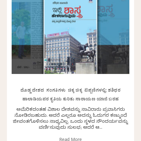
ದೊಡ್ಡ ದೇಶದ ಸಂಗತಿಗಳು ಚಿಕ್ಕ ಚಿಕ್ಕ ಟಿಪ್ಪಣಿಗಳಲ್ಲಿ: ಶಶಿಧರ
ಹಾಲಾಡಿಯವರ ಕೃತಿಯ ಕುರಿತು ನಾರಾಯಣ ಯಾಜಿ ಬರಹ
ಅಮೆರಿಕದಂತಹ ವಿಶಾಲ ದೇಶವನ್ನು ಸಾವಿರಾರು ಪ್ರವಾಸಿಗರು
ನೋಡಿರಬಹುದು. ಆದರೆ ಎಲ್ಲರೂ ಅದನ್ನು ಓದುಗರ ಕಣ್ಮುಂದೆ
ಜೀವಂತಗೊಳಿಸಲು ಸಾಧ್ಯವಿಲ್ಲ. ಒಂದು ಸ್ಥಳದ ಸೌಂದರ್ಯವನ್ನು
ವರ್ಣಿಸುವುದು ಸುಲಭ; ಆದರೆ ಆ...
Read More