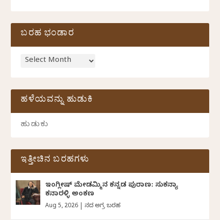
ಬರಹ ಭಂಡಾರ
ಹಳೆಯವನ್ನು ಹುಡುಕಿ
ಇತ್ತೀಚಿನ ಬರಹಗಳು
ಇಂಗ್ಲೀಷ್ ಮೇಡಮ್ಮಿನ ಕನ್ನಡ ಪುರಾಣ: ಸುಕನ್ಯಾ
ಕನಾರಳ್ಳಿ ಅಂಕಣ
Aug 5, 2026
|
ದಿನದ ಅಗ್ರ ಬರಹ