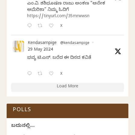
ಎಂ.ವಿ. ಶಶಿಭೂಷಣ ರಾಜು ಅಂಕಣ “ಅನೇಕ
ಅಮೆರಿಕಾ” ನಿಮ್ಮ ಓದಿಗೆ
https://tinyurl.com/35mrwwsn
X
Kendasampige
@kendasampige
·
29 May 2024
ಭವ್ಯ ಟಿ.ಎಸ್. ಬರೆದ ಈ ದಿನದ ಕವಿತೆ
X
Load More
POLLS
ಬದುಕಿನಲ್ಲಿ....