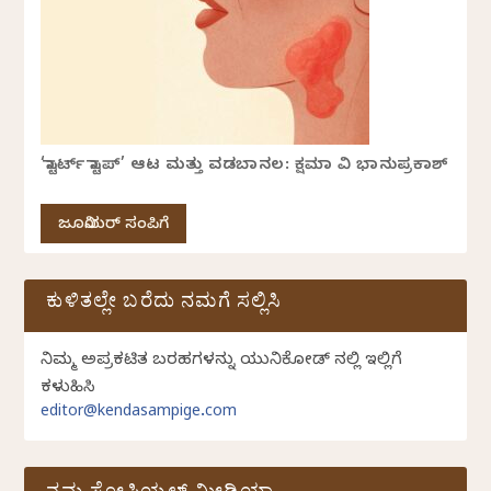
‘ಸ್ಟಾರ್ಟ್ ಸ್ಟಾಪ್’ ಆಟ ಮತ್ತು ವಡಬಾನಲ: ಕ್ಷಮಾ ವಿ ಭಾನುಪ್ರಕಾಶ್
ಜೂನಿಯರ್ ಸಂಪಿಗೆ
ಕುಳಿತಲ್ಲೇ ಬರೆದು ನಮಗೆ ಸಲ್ಲಿಸಿ
ನಿಮ್ಮ ಅಪ್ರಕಟಿತ ಬರಹಗಳನ್ನು ಯುನಿಕೋಡ್ ನಲ್ಲಿ ಇಲ್ಲಿಗೆ
ಕಳುಹಿಸಿ
editor@kendasampige.com