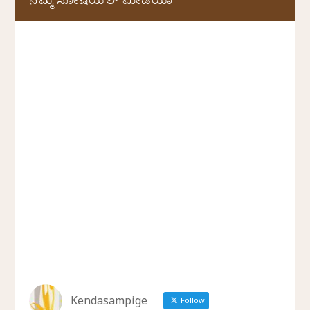
ನಮ್ಮ ಸೋಷಿಯಲ್‌ ಮೀಡಿಯಾ
Kendasampige
Follow