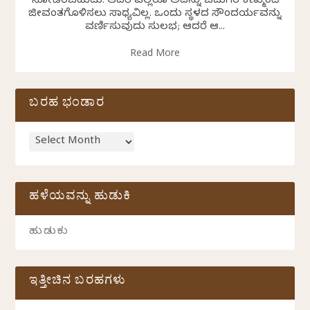
ನೋಡಿರಬಹುದು. ಆದರೆ ಎಲ್ಲರೂ ಅದನ್ನು ಓದುಗರ ಕಣ್ಮುಂದೆ
ಜೀವಂತಗೊಳಿಸಲು ಸಾಧ್ಯವಿಲ್ಲ. ಒಂದು ಸ್ಥಳದ ಸೌಂದರ್ಯವನ್ನು
ವರ್ಣಿಸುವುದು ಸುಲಭ; ಆದರೆ ಆ...
Read More
ಬರಹ ಭಂಡಾರ
ಹಳೆಯವನ್ನು ಹುಡುಕಿ
ಇತ್ತೀಚಿನ ಬರಹಗಳು