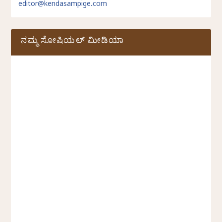
editor@kendasampige.com
ನಮ್ಮ ಸೋಷಿಯಲ್‌ ಮೀಡಿಯಾ