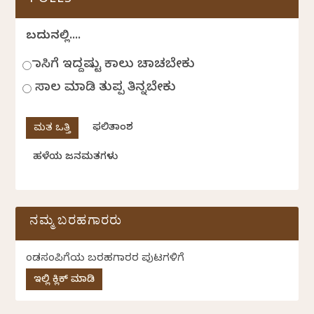
POLLS
ಬದುಕಿನಲ್ಲಿ....
ಹಾಸಿಗೆ ಇದ್ದಷ್ಟು ಕಾಲು ಚಾಚಬೇಕು
ಸಾಲ ಮಾಡಿ ತುಪ್ಪ ತಿನ್ನಬೇಕು
ಫಲಿತಾಂಶ
ಹಳೆಯ ಜನಮತಗಳು
ನಮ್ಮ ಬರಹಗಾರರು
ಕೆಂಡಸಂಪಿಗೆಯ ಬರಹಗಾರರ ಪುಟಗಳಿಗೆ
ಇಲ್ಲಿ ಕ್ಲಿಕ್ ಮಾಡಿ