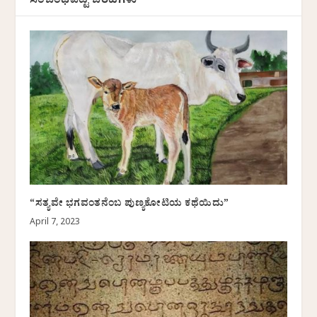
ಸಂಬಂಧಪಟ್ಟ ಬರಹಗಳು
“ಸತ್ಯವೇ ಭಗವಂತನೆಂಬ ಪುಣ್ಯಕೋಟಿಯ ಕಥೆಯಿದು”
April 7, 2023