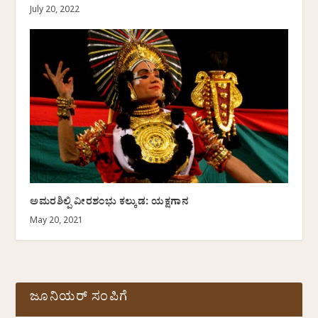
July 20, 2022
ಅಮರಶಿಲ್ಪಿ ವೀರಶಂಭು ಕಲ್ಕುಡ: ಯಕ್ಷಗಾನ
May 20, 2021
ಜೂನಿಯರ್ ಸಂಪಿಗೆ