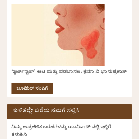
‘ಸ್ಟಾರ್ಟ್ ಸ್ಟಾಪ್’ ಆಟ ಮತ್ತು ವಡಬಾನಲ: ಕ್ಷಮಾ ವಿ ಭಾನುಪ್ರಕಾಶ್
ಜೂನಿಯರ್ ಸಂಪಿಗೆ
ಕುಳಿತಲ್ಲೇ ಬರೆದು ನಮಗೆ ಸಲ್ಲಿಸಿ
ನಿಮ್ಮ ಅಪ್ರಕಟಿತ ಬರಹಗಳನ್ನು ಯುನಿಕೋಡ್ ನಲ್ಲಿ ಇಲ್ಲಿಗೆ
ಕಳುಹಿಸಿ