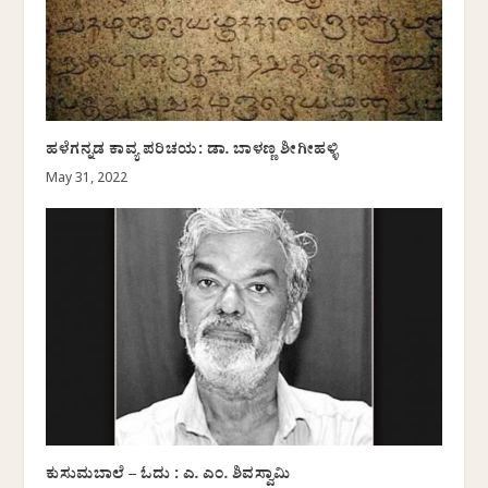
ಹಳೆಗನ್ನಡ ಕಾವ್ಯ ಪರಿಚಯ: ಡಾ. ಬಾಳಣ್ಣ ಶೀಗೀಹಳ್ಳಿ
May 31, 2022
ಕುಸುಮಬಾಲೆ – ಓದು : ಎ. ಎಂ. ಶಿವಸ್ವಾಮಿ