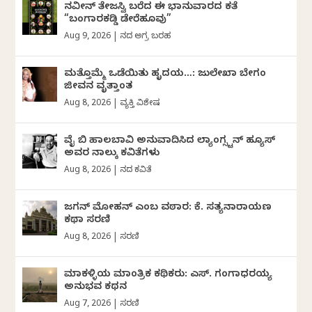
ನವೀನ್‌ ತೇಜಸ್ವಿ ಬರೆದ ಈ ಭಾನುವಾರದ ಕತೆ
“ಬಂಗಾರಕಡ್ಡಿ ಡೇರೆಹೂವು”
Aug 9, 2026
|
ದಿನದ ಅಗ್ರ ಬರಹ
ಮತ್ತೊಮ್ಮೆ ಒಡೆಯಿತು ಹೃದಯ…: ಜುಲೇಖಾ ಬೇಗಂ
ಜೀವನ ವೃತ್ತಾಂತ
Aug 8, 2026
|
ವ್ಯಕ್ತಿ ವಿಶೇಷ
ವೈ ಬಿ ಹಾಲಬಾವಿ ಅನುವಾದಿಸಿದ ಲ್ಯಾಂಗ್ಸ್ಟನ್ ಹ್ಯೂಸ್
ಅವರ ನಾಲ್ಕು ಕವಿತೆಗಳು
Aug 8, 2026
|
ದಿನದ ಕವಿತೆ
ಜಗನ್‌ ಮೋಹನ್‌ ಎಂಬ ವಠಾರ: ಕೆ. ಸತ್ಯನಾರಾಯಣ
ಕಥಾ ಸರಣಿ
Aug 8, 2026
|
ಸರಣಿ
ಮಾಕಳ್ಳಿಯ ಮಾಂತ್ರಿಕ ಕಥಿಕರು: ಎಸ್. ಗಂಗಾಧರಯ್ಯ
ಅನುಭವ ಕಥನ
Aug 7, 2026
|
ಸರಣಿ