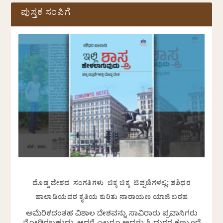
ಪುಸ್ತಕ ಸಂಪಿಗೆ
ದೊಡ್ಡ ದೇಶದ ಸಂಗತಿಗಳು ಚಿಕ್ಕ ಚಿಕ್ಕ ಟಿಪ್ಪಣಿಗಳಲ್ಲಿ: ಶಶಿಧರ
ಹಾಲಾಡಿಯವರ ಕೃತಿಯ ಕುರಿತು ನಾರಾಯಣ ಯಾಜಿ ಬರಹ
ಅಮೆರಿಕದಂತಹ ವಿಶಾಲ ದೇಶವನ್ನು ಸಾವಿರಾರು ಪ್ರವಾಸಿಗರು