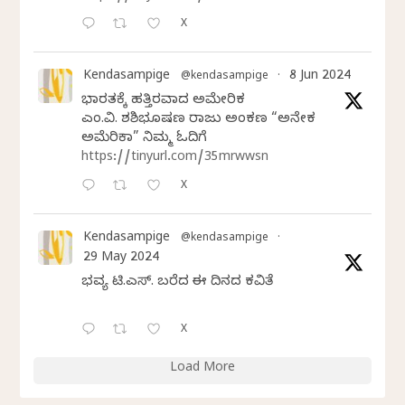
X
Kendasampige
8 Jun 2024
@kendasampige
·
ಭಾರತಕ್ಕೆ ಹತ್ತಿರವಾದ ಅಮೇರಿಕ
ಎಂ.ವಿ. ಶಶಿಭೂಷಣ ರಾಜು ಅಂಕಣ “ಅನೇಕ
ಅಮೆರಿಕಾ” ನಿಮ್ಮ ಓದಿಗೆ
https://tinyurl.com/35mrwwsn
X
Kendasampige
@kendasampige
·
29 May 2024
ಭವ್ಯ ಟಿ.ಎಸ್. ಬರೆದ ಈ ದಿನದ ಕವಿತೆ
X
Load More