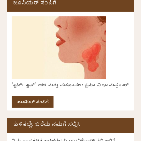
ಜೂನಿಯರ್ ಸಂಪಿಗೆ
‘ಸ್ಟಾರ್ಟ್ ಸ್ಟಾಪ್’ ಆಟ ಮತ್ತು ವಡಬಾನಲ: ಕ್ಷಮಾ ವಿ ಭಾನುಪ್ರಕಾಶ್
ಜೂನಿಯರ್ ಸಂಪಿಗೆ
ಕುಳಿತಲ್ಲೇ ಬರೆದು ನಮಗೆ ಸಲ್ಲಿಸಿ