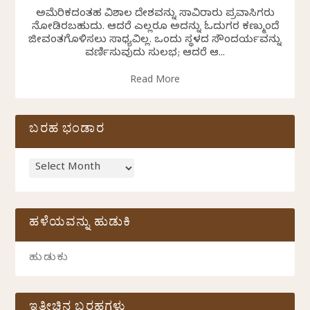
ಅಮೆರಿಕದಂತಹ ವಿಶಾಲ ದೇಶವನ್ನು ಸಾವಿರಾರು ಪ್ರವಾಸಿಗರು
ನೋಡಿರಬಹುದು. ಆದರೆ ಎಲ್ಲರೂ ಅದನ್ನು ಓದುಗರ ಕಣ್ಮುಂದೆ
ಜೀವಂತಗೊಳಿಸಲು ಸಾಧ್ಯವಿಲ್ಲ. ಒಂದು ಸ್ಥಳದ ಸೌಂದರ್ಯವನ್ನು
ವರ್ಣಿಸುವುದು ಸುಲಭ; ಆದರೆ ಆ...
Read More
ಬರಹ ಭಂಡಾರ
ಹಳೆಯವನ್ನು ಹುಡುಕಿ
ಇತ್ತೀಚಿನ ಬರಹಗಳು