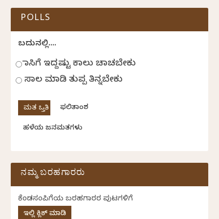
POLLS
ಬದುಕಿನಲ್ಲಿ....
ಹಾಸಿಗೆ ಇದ್ದಷ್ಟು ಕಾಲು ಚಾಚಬೇಕು
ಸಾಲ ಮಾಡಿ ತುಪ್ಪ ತಿನ್ನಬೇಕು
ಫಲಿತಾಂಶ
ಹಳೆಯ ಜನಮತಗಳು
ನಮ್ಮ ಬರಹಗಾರರು
ಕೆಂಡಸಂಪಿಗೆಯ ಬರಹಗಾರರ ಪುಟಗಳಿಗೆ
ಇಲ್ಲಿ ಕ್ಲಿಕ್ ಮಾಡಿ