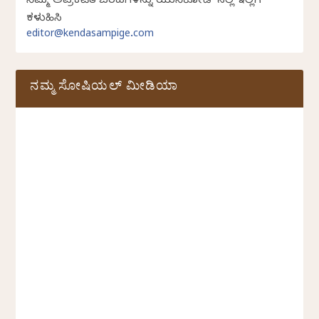
ನಿಮ್ಮ ಅಪ್ರಕಟಿತ ಬರಹಗಳನ್ನು ಯುನಿಕೋಡ್ ನಲ್ಲಿ ಇಲ್ಲಿಗೆ
ಕಳುಹಿಸಿ
editor@kendasampige.com
ನಮ್ಮ ಸೋಷಿಯಲ್‌ ಮೀಡಿಯಾ