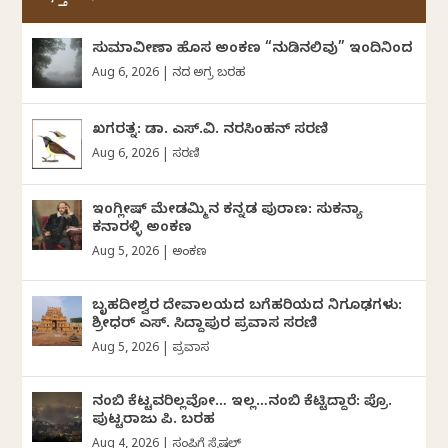
ಸುಮಾವೀಣಾ ಹೊಸ ಅಂಕಣ “ನುಡಿನಲಿವು” ಇಂದಿನಿಂದ
Aug 6, 2026
|
ದಿನದ ಅಗ್ರ ಬರಹ
ಖಗರತ್ನ: ಡಾ. ಎಸ್.ವಿ. ನರಸಿಂಹನ್‌‌ ಸರಣಿ
Aug 6, 2026
|
ಸರಣಿ
ಇಂಗ್ಲೀಷ್ ಮೇಡಮ್ಮಿನ ಕನ್ನಡ ಪುರಾಣ: ಸುಕನ್ಯಾ
ಕನಾರಳ್ಳಿ ಅಂಕಣ
Aug 5, 2026
|
ಅಂಕಣ
ಬೃಹದೀಶ್ವರ ದೇವಾಲಯದ ಬಗೆಹರಿಯದ ನಿಗೂಢಗಳು:
ಶ್ರೀಧರ್‌ ಎಸ್.‌ ಸಿದ್ದಾಪುರ ಪ್ರವಾಸ ಸರಣಿ
Aug 5, 2026
|
ಪ್ರವಾಸ
ನಂಬಿ ಕೆಟ್ಟವರಿಲ್ಲವೋ… ಇಲ್ಲ…ನಂಬಿ ಕೆಟ್ಟಿದ್ದಾರೆ: ಪ್ರೊ.
ಪುಟ್ಟರಾಜು ಪಿ. ಬರಹ
Aug 4, 2026
|
ಸಂಪಿಗೆ ಸ್ಪೆಷಲ್