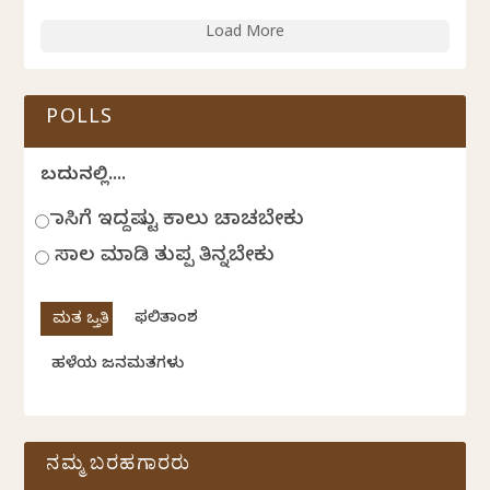
Load More
POLLS
ಬದುಕಿನಲ್ಲಿ....
ಹಾಸಿಗೆ ಇದ್ದಷ್ಟು ಕಾಲು ಚಾಚಬೇಕು
ಸಾಲ ಮಾಡಿ ತುಪ್ಪ ತಿನ್ನಬೇಕು
ಫಲಿತಾಂಶ
ಹಳೆಯ ಜನಮತಗಳು
ನಮ್ಮ ಬರಹಗಾರರು