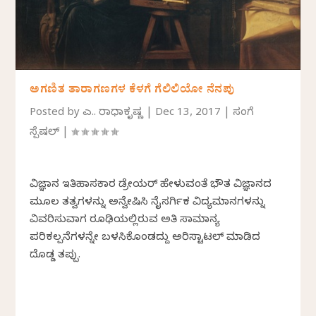
ಅಗಣಿತ ತಾರಾಗಣಗಳ ಕೆಳಗೆ ಗೆಲಿಲಿಯೋ ನೆನಪು
Posted by
ಎ.ಪಿ. ರಾಧಾಕೃಷ್ಣ
|
Dec 13, 2017
|
ಸಂಪಿಗೆ
ಸ್ಪೆಷಲ್
|
ವಿಜ್ಞಾನ ಇತಿಹಾಸಕಾರ ಡ್ರೇಯರ್ ಹೇಳುವಂತೆ ಭೌತ ವಿಜ್ಞಾನದ
ಮೂಲ ತತ್ವಗಳನ್ನು ಅನ್ವೇಷಿಸಿ ನೈಸರ್ಗಿಕ ವಿದ್ಯಮಾನಗಳನ್ನು
ವಿವರಿಸುವಾಗ ರೂಢಿಯಲ್ಲಿರುವ ಅತಿ ಸಾಮಾನ್ಯ
ಪರಿಕಲ್ಪನೆಗಳನ್ನೇ ಬಳಸಿಕೊಂಡದ್ದು ಅರಿಸ್ಟಾಟಲ್ ಮಾಡಿದ
ದೊಡ್ಡ ತಪ್ಪು.