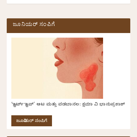
ಜೂನಿಯರ್ ಸಂಪಿಗೆ
‘ಸ್ಟಾರ್ಟ್ ಸ್ಟಾಪ್’ ಆಟ ಮತ್ತು ವಡಬಾನಲ: ಕ್ಷಮಾ ವಿ ಭಾನುಪ್ರಕಾಶ್
ಜೂನಿಯರ್ ಸಂಪಿಗೆ