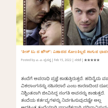
ʻಕೀಸ್ ಟು ದ ಹೌಸ್‌ʼ: ವಿಷಾದದ ಸೋಂಕಿಲ್ಲದೆ ಸಾಗುವ ಭಾ
Posted by
ಎ. ಎನ್. ಪ್ರಸನ್ನ
|
Feb 15, 2022
|
ಸರಣಿ
|
ತಂದೆಗೆ ಅಪರಾಧಿ ಪ್ರಜ್ಞೆ ಕಾಡುತ್ತಿರುತ್ತದೆ. ಹದಿನೈದು ವ
ವಿಕಲಾಂಗನನ್ನು ಸಹಿಸಲಾರೆ ಎಂಬ ಕಾರಣದಿಂದ ದೂರ 
ನಿಶ್ಚಿಂತನಾಗಿ ಜೀವಿಸಿದ್ದ ಸಂಗತಿ ಅವನನ್ನು ಕಾಡುತ್ತದೆ.
ತಂದೆಯ ಕರ್ತವ್ಯಗಳನ್ನು ನಿರ್ವಹಿಸುವುದಷ್ಟೇ ಅಲ್ಲ