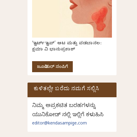
‘ಸ್ಟಾರ್ಟ್ ಸ್ಟಾಪ್’ ಆಟ ಮತ್ತು ವಡಬಾನಲ:
ಕ್ಷಮಾ ವಿ ಭಾನುಪ್ರಕಾಶ್
ಜೂನಿಯರ್ ಸಂಪಿಗೆ
ಕುಳಿತಲ್ಲೇ ಬರೆದು ನಮಗೆ ಸಲ್ಲಿಸಿ
ನಿಮ್ಮ ಅಪ್ರಕಟಿತ ಬರಹಗಳನ್ನು
ಯುನಿಕೋಡ್ ನಲ್ಲಿ ಇಲ್ಲಿಗೆ ಕಳುಹಿಸಿ
editor@kendasampige.com