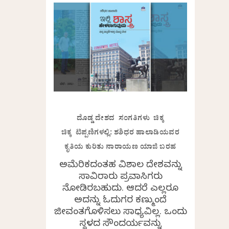
ದೊಡ್ಡ ದೇಶದ ಸಂಗತಿಗಳು ಚಿಕ್ಕ
ಚಿಕ್ಕ ಟಿಪ್ಪಣಿಗಳಲ್ಲಿ: ಶಶಿಧರ ಹಾಲಾಡಿಯವರ
ಕೃತಿಯ ಕುರಿತು ನಾರಾಯಣ ಯಾಜಿ ಬರಹ
ಅಮೆರಿಕದಂತಹ ವಿಶಾಲ ದೇಶವನ್ನು
ಸಾವಿರಾರು ಪ್ರವಾಸಿಗರು
ನೋಡಿರಬಹುದು. ಆದರೆ ಎಲ್ಲರೂ
ಅದನ್ನು ಓದುಗರ ಕಣ್ಮುಂದೆ
ಜೀವಂತಗೊಳಿಸಲು ಸಾಧ್ಯವಿಲ್ಲ. ಒಂದು
ಸ್ಥಳದ ಸೌಂದರ್ಯವನ್ನು