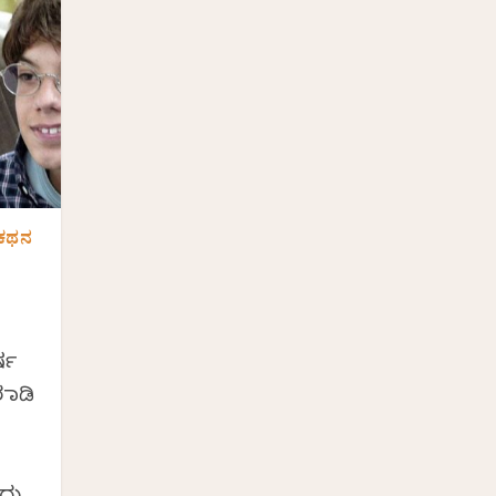
ವಕಥನ
ರ್ಷ
ಮಾಡಿ