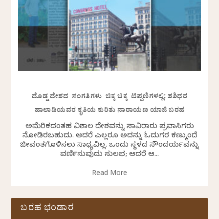
ದೊಡ್ಡ ದೇಶದ ಸಂಗತಿಗಳು ಚಿಕ್ಕ ಚಿಕ್ಕ ಟಿಪ್ಪಣಿಗಳಲ್ಲಿ: ಶಶಿಧರ
ಹಾಲಾಡಿಯವರ ಕೃತಿಯ ಕುರಿತು ನಾರಾಯಣ ಯಾಜಿ ಬರಹ
ಅಮೆರಿಕದಂತಹ ವಿಶಾಲ ದೇಶವನ್ನು ಸಾವಿರಾರು ಪ್ರವಾಸಿಗರು
ನೋಡಿರಬಹುದು. ಆದರೆ ಎಲ್ಲರೂ ಅದನ್ನು ಓದುಗರ ಕಣ್ಮುಂದೆ
ಜೀವಂತಗೊಳಿಸಲು ಸಾಧ್ಯವಿಲ್ಲ. ಒಂದು ಸ್ಥಳದ ಸೌಂದರ್ಯವನ್ನು
ವರ್ಣಿಸುವುದು ಸುಲಭ; ಆದರೆ ಆ...
Read More
ಬರಹ ಭಂಡಾರ