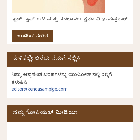
‘ಸ್ಟಾರ್ಟ್ ಸ್ಟಾಪ್’ ಆಟ ಮತ್ತು ವಡಬಾನಲ: ಕ್ಷಮಾ ವಿ ಭಾನುಪ್ರಕಾಶ್
ಜೂನಿಯರ್ ಸಂಪಿಗೆ
ಕುಳಿತಲ್ಲೇ ಬರೆದು ನಮಗೆ ಸಲ್ಲಿಸಿ
ನಿಮ್ಮ ಅಪ್ರಕಟಿತ ಬರಹಗಳನ್ನು ಯುನಿಕೋಡ್ ನಲ್ಲಿ ಇಲ್ಲಿಗೆ
ಕಳುಹಿಸಿ
editor@kendasampige.com
ನಮ್ಮ ಸೋಷಿಯಲ್‌ ಮೀಡಿಯಾ