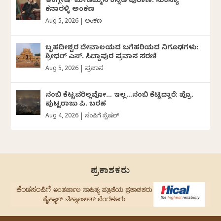
ಇಂಗ್ಲೀಷ್ ಮೇಡಮ್ಮಿನ ಕನ್ನಡ ಪುರಾಣ: ಸುಕನ್ಯಾ
ಕನಾರಳ್ಳಿ ಅಂಕಣ
Aug 5, 2026
|
ಅಂಕಣ
ಬೃಹದೀಶ್ವರ ದೇವಾಲಯದ ಬಗೆಹರಿಯದ ನಿಗೂಢಗಳು:
ಶ್ರೀಧರ್‌ ಎಸ್.‌ ಸಿದ್ದಾಪುರ ಪ್ರವಾಸ ಸರಣಿ
Aug 5, 2026
|
ಪ್ರವಾಸ
ನಂಬಿ ಕೆಟ್ಟವರಿಲ್ಲವೋ… ಇಲ್ಲ…ನಂಬಿ ಕೆಟ್ಟಿದ್ದಾರೆ: ಪ್ರೊ.
ಪುಟ್ಟರಾಜು ಪಿ. ಬರಹ
Aug 4, 2026
|
ಸಂಪಿಗೆ ಸ್ಪೆಷಲ್
ಪ್ರಕಾಶಕರು