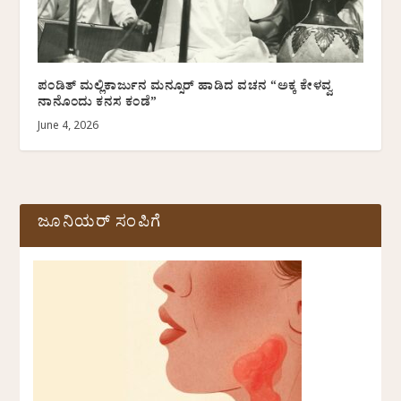
ಪಂಡಿತ್ ಮಲ್ಲಿಕಾರ್ಜುನ ಮನ್ಸೂರ್ ಹಾಡಿದ ವಚನ “ಅಕ್ಕ ಕೇಳವ್ವ
ನಾನೊಂದು ಕನಸ ಕಂಡೆ”
June 4, 2026
ಜೂನಿಯರ್ ಸಂಪಿಗೆ