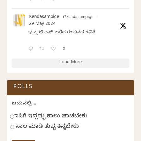
Kendasampige
@kendasampige
·
29 May 2024
ಭವ್ಯ ಟಿ.ಎಸ್. ಬರೆದ ಈ ದಿನದ ಕವಿತೆ
X
Load More
POLLS
ಬದುಕಿನಲ್ಲಿ....
ಹಾಸಿಗೆ ಇದ್ದಷ್ಟು ಕಾಲು ಚಾಚಬೇಕು
ಸಾಲ ಮಾಡಿ ತುಪ್ಪ ತಿನ್ನಬೇಕು