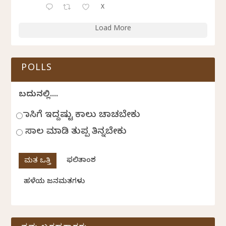
X
Load More
POLLS
ಬದುಕಿನಲ್ಲಿ....
ಹಾಸಿಗೆ ಇದ್ದಷ್ಟು ಕಾಲು ಚಾಚಬೇಕು
ಸಾಲ ಮಾಡಿ ತುಪ್ಪ ತಿನ್ನಬೇಕು
ಫಲಿತಾಂಶ
ಹಳೆಯ ಜನಮತಗಳು