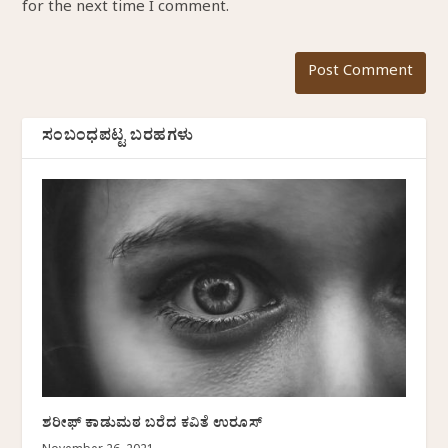
for the next time I comment.
ಸಂಬಂಧಪಟ್ಟ ಬರಹಗಳು
ಶರೀಫ್ ಕಾಡುಮಠ ಬರೆದ ಕವಿತೆ ಉರೂಸ್