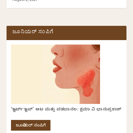
August 2, 2021
ಜೂನಿಯರ್ ಸಂಪಿಗೆ
‘ಸ್ಟಾರ್ಟ್ ಸ್ಟಾಪ್’ ಆಟ ಮತ್ತು ವಡಬಾನಲ: ಕ್ಷಮಾ ವಿ ಭಾನುಪ್ರಕಾಶ್
ಜೂನಿಯರ್ ಸಂಪಿಗೆ