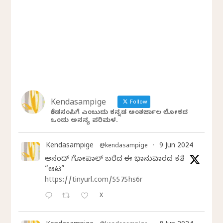
Kendasampige
Follow
ಕೆಂಡಸಂಪಿಗೆ ಎಂಬುದು ಕನ್ನಡ ಅಂತರ್ಜಾಲ ಲೋಕದ
ಒಂದು ಅನನ್ಯ ಪರಿಮಳ.
Kendasampige
9 Jun 2024
@kendasampige
·
ಆನಂದ್‌ ಗೋಪಾಲ್‌ ಬರೆದ ಈ ಭಾನುವಾರದ ಕತೆ
“ಆಟ”
https://tinyurl.com/5575hs6r
X