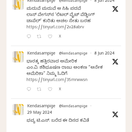
Kendasampige
8 Jun 2024
@kendasampige
·
ಮದುವೆ ಮದುವೆ ಆ ಸಿಹಿ ಪದವೆ
ಲಾಸ್‌ ವೇಗಸ್‌ನ ‘ಲಿಟಲ್ ವೈಟ್ ವೆಡ್ಡಿಂಗ್
ಚಾಪೆಲ್’ ಕುರಿತು ಅಚಲ ಸೇತು ಬರಹ
https://tinyurl.com/2v28abrv
X
Kendasampige
8 Jun 2024
@kendasampige
·
ಭಾರತಕ್ಕೆ ಹತ್ತಿರವಾದ ಅಮೇರಿಕ
ಎಂ.ವಿ. ಶಶಿಭೂಷಣ ರಾಜು ಅಂಕಣ “ಅನೇಕ
ಅಮೆರಿಕಾ” ನಿಮ್ಮ ಓದಿಗೆ
https://tinyurl.com/35mrwwsn
X
Kendasampige
@kendasampige
·
29 May 2024
ಭವ್ಯ ಟಿ.ಎಸ್. ಬರೆದ ಈ ದಿನದ ಕವಿತೆ