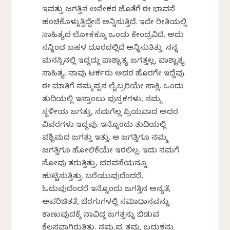
ಇವತ್ತು ಜಗತ್ತಿನ ಅನೇಕರ ಜೊತೆಗೆ ಈ ಭಾವನೆ
ಹಂಚಿಕೊಳ್ಳುತ್ತಿದ್ದೇನೆ ಅನ್ನಿಸುತ್ತಿದೆ. ಇದೇ ರೀತಿಯಲ್ಲಿ
ಸಾಹಿತ್ಯದ ಲೋಕಕ್ಕೂ ಒಂದು ಕೇಂದ್ರವಿದೆ, ಅದು
ನನ್ನಿಂದ ಬಹಳ ದೂರದಲ್ಲಿದೆ ಅನ್ನಿಸುತಿತ್ತು. ನನ್ನ
ಮನಸ್ಸಿನಲ್ಲಿ ಇದ್ದದ್ದು ಪಾಶ್ಚಾತ್ಯ ಜಗತ್ತಲ್ಲ, ಪಾಶ್ಚಾತ್ಯ
ಸಾಹಿತ್ಯ. ನಾವು ಟರ್ಕರು ಅದರ ಹೊರಗೇ ಇದ್ದೆವು.
ಈ ಮಾತಿಗೆ ನಮ್ಮಪ್ಪನ ಲೈಬ್ರರಿಯೇ ಸಾಕ್ಷಿ. ಒಂದು
ತುದಿಯಲ್ಲಿ ಇಸ್ತಾಂಬುಲ್ ಪುಸ್ತಕಗಳು, ನಮ್ಮ
ಸ್ಥಳೀಯ ಜಗತ್ತು, ನಮಗೆಲ್ಲ ಪ್ರಿಯವಾದ ಅದರ
ವಿವರಗಳು ಇದ್ದವು. ಇನ್ನೊಂದು ತುದಿಯಲ್ಲಿ
ಪಶ್ಚಿಮದ ಜಗತ್ತು ಇತ್ತು. ಆ ಜಗತ್ತಿಗೂ ನಮ್ಮ
ಜಗತ್ತಿಗೂ ಹೋಲಿಕೆಯೇ ಇರಲಿಲ್ಲ. ಇದು ನಮಗೆ
ನೋವು ತರುತ್ತಿತ್ತು, ಭರವಸೆಯನ್ನೂ
ಹುಟ್ಟಿಸುತ್ತಿತ್ತು. ಬರೆಯುವುದೆಂದರೆ,
ಓದುವುದೆಂದರೆ ಇನ್ನೊಂದು ಜಗತ್ತಿನ ಅನ್ಯತೆ,
ಅಪರಿಚಿತತೆ, ಬೆರಗುಗಳಲ್ಲಿ ಸಮಾಧಾನವನ್ನು
ಕಾಣುವುದಕ್ಕೆ ನಾವಿದ್ದ ಜಗತ್ತನ್ನು ಬಿಡುವ
ಕೆಲಸವಾಗಿರುತಿತ್ತು. ನಮ್ಮಪ್ಪ ತಮ್ಮ ಬದುಕನ್ನು