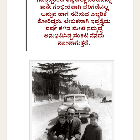
ಗೊತ್ತಿದ್ದರಿಂದ ತನ್ನ ಎಲ್ಲಾ ಬರಹವನ್ನು
ತಾನೇ ಗಂಭೀರವಾಗಿ ಪರಿಗಣಿಸಿಲ್ಲ
ಅನ್ನುವ ಹಾಗೆ ನಟಿಸುವ ಎಚ್ಚರಿಕೆ
ತೋರಿದ್ದರು. ಲೇಖಕನಾಗಿ ಇಪ್ಪತ್ತೈದು
ವರ್ಷ ಕಳೆದ ಮೇಲೆ ನಮ್ಮಪ್ಪ
ಅನುಭವಿಸಿದ್ದ ಸಂಕಟ ನೆನೆದು
ನೋವಾಗುತ್ತದೆ.