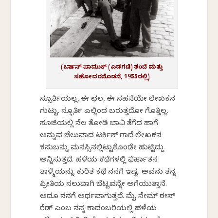
(ಒರ್ಹಾನ್ ಪಾಮುಕ್ (ಎಡಗಡೆ) ತಂದೆ ಮತ್ತು
ಸಹೋದರನೊಡನೆ, 1955ರಲ್ಲಿ)
ಸ್ಪೂರ್ತಿಯಲ್ಲ, ಈ ಛಲ, ಈ ಸಹನೆಯೇ ಲೇಖಕನ
ಗುಟ್ಟು. ಸ್ಫೂರ್ತಿ ಎಲ್ಲಿಂದ ಬರುತ್ತದೋ ಗೊತ್ತಿಲ್ಲ.
ಸೂಜಿಯಲ್ಲಿ ನೆಲ ತೋಡಿ ಬಾವಿ ತೆಗೆದ ಹಾಗೆ
ಅನ್ನುವ ಚೆಲುವಾದ ಟರ್ಕಿಶ್ ಗಾದೆ ಲೇಖಕನ
ಕಸುಬನ್ನು ಮನಸ್ಸಿನಲ್ಲಿಟ್ಟುಕೊಂಡೇ ಹುಟ್ಟಿದ್ದು
ಅನ್ನಿಸುತ್ತದೆ. ಹಳೆಯ ಕಥೆಗಳಲ್ಲಿ ಫೆರ್ಹಾತನ
ತಾಳ್ಮೆಯನ್ನು ಕುರಿತ ಕಥೆ ನನಗೆ ಇಷ್ಟ. ಅವನು ತನ್ನ
ಪ್ರೀತಿಯ ಸಲುವಾಗಿ ಬೆಟ್ಟವನ್ನೇ ಅಗೆಯುತ್ತಾನೆ.
ಅದೂ ನನಗೆ ಅರ್ಥವಾಗುತ್ತದೆ. ಮೈ ನೇಮ್ ಈಸ್
ರೆಡ್ ಎಂಬ ನನ್ನ ಕಾದಂಬರಿಯಲ್ಲಿ ಹಳೆಯ