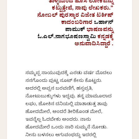
ತಾಳ್ಮೆಯಿಂದ ಹೊಸ ಲೋಕವನ್ನು
ಕಟ್ಟುತ್ತೇವೆ, ನಾವು ಲೇಖಕರು.”
ನೋಬಲ್ ಪುರಸ್ಕಾರ ವಿಜೇತ ಟರ್ಕಿಷ್
ಕಾದಂಬರಿಗಾರ
ಒರ್ಹಾನ್
ಪಾಮುಕ್
ಭಾಷಣವನ್ನು
ಓ.ಎಲ್.ನಾಗಭೂಷಣಸ್ವಾಮಿ
ಕನ್ನಡಕ್ಕೆ
ಅನುವಾದಿಸಿದ್ದಾರೆ .
ನಮ್ಮಪ್ಪ ಸಾಯುವುದಕ್ಕೆ ಎರಡು ವರ್ಷ ಮೊದಲು
ನನಗೊಂದು ಪುಟ್ಟ ಸೂಟ್ ಕೇಸು ಕೊಟ್ಟರು.
ಅದರಲ್ಲಿ ಅಪ್ಪನ ಬರವಣಿಗೆ, ಹಸ್ತಪ್ರತಿ,
ನೋಟುಬುಕ್ಕುಗಳು ಇದ್ದವು. ತನ್ನ ಮಾಮೂಲಾದ
ಲಘು, ಜೋಕಿನ ದನಿಯಲ್ಲಿ ಮಾತಾಡುತ್ತ ತಾವು
ಹೋದಮೇಲೆ, ಅಂದರೆ ತೀರಿಕೊಂಡ ಮೇಲೆ,
ಇವನ್ನೆಲ್ಲ ಓದಬೇಕು ಅಂದರು. ನಾನು
ಹೋದಮೇಲೆ ಒಂದು ಸಾರಿ ಸುಮ್ಮನೆ ನೋಡು.
ನೀನು ಬಳಸಲು ಆಗುವಂಥದ್ದು ಇದರಲ್ಲಿ