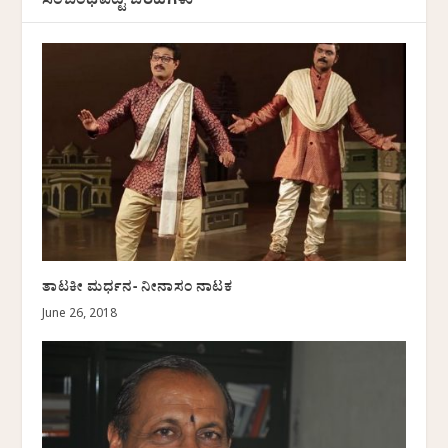
ಸಂಬಂಧಪಟ್ಟ ಬರಹಗಳು
ತಾಟಕೀ ಮರ್ಧನ- ನೀನಾಸಂ ನಾಟಕ
June 26, 2018