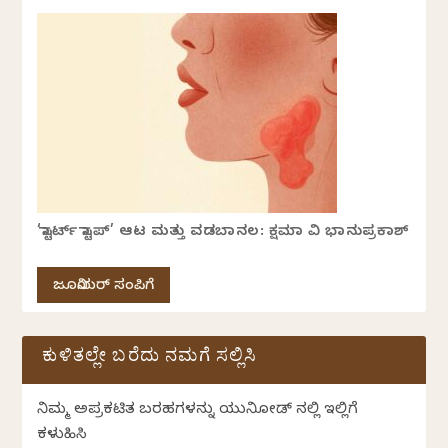
‘ಸ್ಟಾರ್ಟ್ ಸ್ಟಾಪ್’ ಆಟ ಮತ್ತು ವಡಬಾನಲ: ಕ್ಷಮಾ ವಿ ಭಾನುಪ್ರಕಾಶ್
ಜೂನಿಯರ್ ಸಂಪಿಗೆ
ಕುಳಿತಲ್ಲೇ ಬರೆದು ನಮಗೆ ಸಲ್ಲಿಸಿ
ನಿಮ್ಮ ಅಪ್ರಕಟಿತ ಬರಹಗಳನ್ನು ಯುನಿಕೋಡ್ ನಲ್ಲಿ ಇಲ್ಲಿಗೆ
ಕಳುಹಿಸಿ