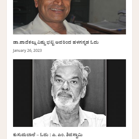
ಡಾ.ಪಾದೆಕಲ್ಲು ವಿಷ್ಣು ಭಟ್ಟ ಅವರಿಂದ ಹಳಗನ್ನಡ ಓದು
January 26, 2023
ಕುಸುಮಬಾಲೆ – ಓದು : ಎ. ಎಂ. ಶಿವಸ್ವಾಮಿ