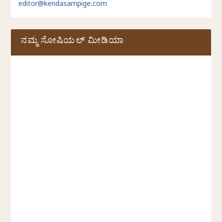
editor@kendasampige.com
ನಮ್ಮ ಸೋಷಿಯಲ್‌ ಮೀಡಿಯಾ