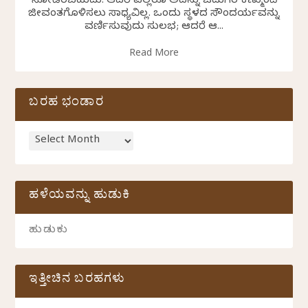
ನೋಡಿರಬಹುದು. ಆದರೆ ಎಲ್ಲರೂ ಅದನ್ನು ಓದುಗರ ಕಣ್ಮುಂದೆ
ಜೀವಂತಗೊಳಿಸಲು ಸಾಧ್ಯವಿಲ್ಲ. ಒಂದು ಸ್ಥಳದ ಸೌಂದರ್ಯವನ್ನು
ವರ್ಣಿಸುವುದು ಸುಲಭ; ಆದರೆ ಆ...
Read More
ಬರಹ ಭಂಡಾರ
ಹಳೆಯವನ್ನು ಹುಡುಕಿ
ಇತ್ತೀಚಿನ ಬರಹಗಳು