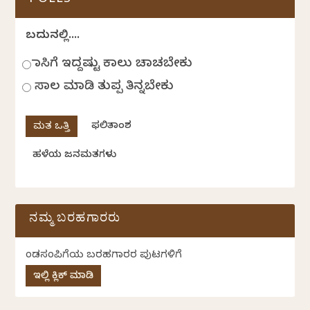
POLLS
ಬದುಕಿನಲ್ಲಿ....
ಹಾಸಿಗೆ ಇದ್ದಷ್ಟು ಕಾಲು ಚಾಚಬೇಕು
ಸಾಲ ಮಾಡಿ ತುಪ್ಪ ತಿನ್ನಬೇಕು
ಫಲಿತಾಂಶ
ಹಳೆಯ ಜನಮತಗಳು
ನಮ್ಮ ಬರಹಗಾರರು
ಕೆಂಡಸಂಪಿಗೆಯ ಬರಹಗಾರರ ಪುಟಗಳಿಗೆ
ಇಲ್ಲಿ ಕ್ಲಿಕ್ ಮಾಡಿ