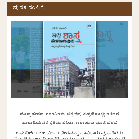
ಪುಸ್ತಕ ಸಂಪಿಗೆ
ದೊಡ್ಡ ದೇಶದ ಸಂಗತಿಗಳು ಚಿಕ್ಕ ಚಿಕ್ಕ ಟಿಪ್ಪಣಿಗಳಲ್ಲಿ: ಶಶಿಧರ
ಹಾಲಾಡಿಯವರ ಕೃತಿಯ ಕುರಿತು ನಾರಾಯಣ ಯಾಜಿ ಬರಹ
ಅಮೆರಿಕದಂತಹ ವಿಶಾಲ ದೇಶವನ್ನು ಸಾವಿರಾರು ಪ್ರವಾಸಿಗರು