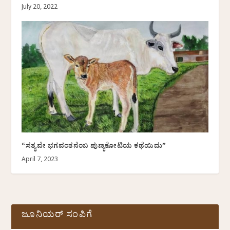
July 20, 2022
“ಸತ್ಯವೇ ಭಗವಂತನೆಂಬ ಪುಣ್ಯಕೋಟಿಯ ಕಥೆಯಿದು”
April 7, 2023
ಜೂನಿಯರ್ ಸಂಪಿಗೆ