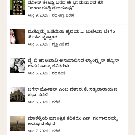
ನವೀನ್‌ ತೇಜಸ್ವಿ ಬರೆದ ಈ ಭಾನುವಾರದ ಕತೆ
“ಬಂಗಾರಕಡ್ಡಿ ಡೇರೆಹೂವು”
Aug 9, 2026
|
ದಿನದ ಅಗ್ರ ಬರಹ
ಮತ್ತೊಮ್ಮೆ ಒಡೆಯಿತು ಹೃದಯ…: ಜುಲೇಖಾ ಬೇಗಂ
ಜೀವನ ವೃತ್ತಾಂತ
Aug 8, 2026
|
ವ್ಯಕ್ತಿ ವಿಶೇಷ
ವೈ ಬಿ ಹಾಲಬಾವಿ ಅನುವಾದಿಸಿದ ಲ್ಯಾಂಗ್ಸ್ಟನ್ ಹ್ಯೂಸ್
ಅವರ ನಾಲ್ಕು ಕವಿತೆಗಳು
Aug 8, 2026
|
ದಿನದ ಕವಿತೆ
ಜಗನ್‌ ಮೋಹನ್‌ ಎಂಬ ವಠಾರ: ಕೆ. ಸತ್ಯನಾರಾಯಣ
ಕಥಾ ಸರಣಿ
Aug 8, 2026
|
ಸರಣಿ
ಮಾಕಳ್ಳಿಯ ಮಾಂತ್ರಿಕ ಕಥಿಕರು: ಎಸ್. ಗಂಗಾಧರಯ್ಯ
ಅನುಭವ ಕಥನ
Aug 7, 2026
|
ಸರಣಿ