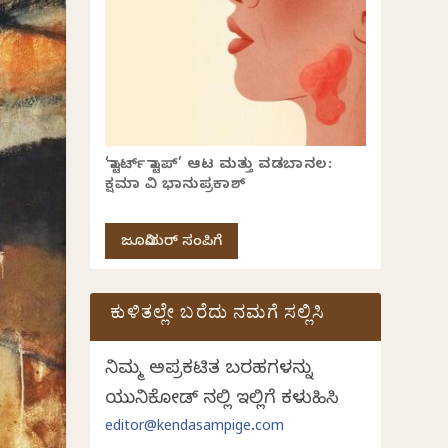
‘ಸ್ಟಾರ್ಟ್ ಸ್ಟಾಪ್’ ಆಟ ಮತ್ತು ವಡಬಾನಲ:
ಕ್ಷಮಾ ವಿ ಭಾನುಪ್ರಕಾಶ್
ಜೂನಿಯರ್ ಸಂಪಿಗೆ
ಕುಳಿತಲ್ಲೇ ಬರೆದು ನಮಗೆ ಸಲ್ಲಿಸಿ
ನಿಮ್ಮ ಅಪ್ರಕಟಿತ ಬರಹಗಳನ್ನು
ಯುನಿಕೋಡ್ ನಲ್ಲಿ ಇಲ್ಲಿಗೆ ಕಳುಹಿಸಿ
editor@kendasampige.com