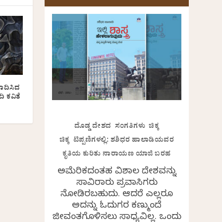
ಾದಿಸಿದ
ಿ ಕವಿತೆ
ದೊಡ್ಡ ದೇಶದ ಸಂಗತಿಗಳು ಚಿಕ್ಕ
ಚಿಕ್ಕ ಟಿಪ್ಪಣಿಗಳಲ್ಲಿ: ಶಶಿಧರ ಹಾಲಾಡಿಯವರ
ಕೃತಿಯ ಕುರಿತು ನಾರಾಯಣ ಯಾಜಿ ಬರಹ
ಅಮೆರಿಕದಂತಹ ವಿಶಾಲ ದೇಶವನ್ನು
ಸಾವಿರಾರು ಪ್ರವಾಸಿಗರು
ನೋಡಿರಬಹುದು. ಆದರೆ ಎಲ್ಲರೂ
ಅದನ್ನು ಓದುಗರ ಕಣ್ಮುಂದೆ
ಜೀವಂತಗೊಳಿಸಲು ಸಾಧ್ಯವಿಲ್ಲ. ಒಂದು