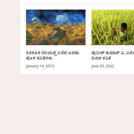
ಕಿರಸೂರ ಗಿರಿಯಪ್ಪ ಬರೆದ ಎರಡು
ಪುನೀತ್ ಕುಮಾರ್ ವಿ. ಬರ
ಹೊಸ ಕವಿತೆಗಳು
ದಿನದ ಕವಿತೆ
January 14, 2019
June 20, 2022