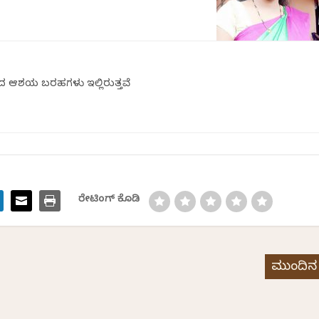
ದ ಆಶಯ ಬರಹಗಳು ಇಲ್ಲಿರುತ್ತವೆ
ರೇಟಿಂಗ್ ಕೊಡಿ
ಮುಂದಿನ