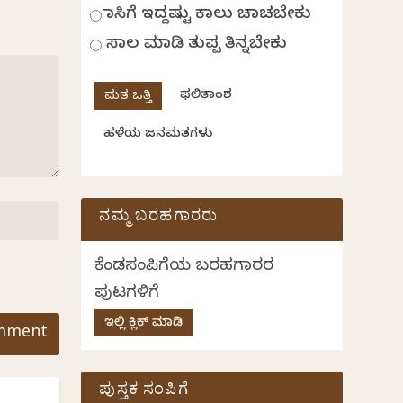
ಹಾಸಿಗೆ ಇದ್ದಷ್ಟು ಕಾಲು ಚಾಚಬೇಕು
ಸಾಲ ಮಾಡಿ ತುಪ್ಪ ತಿನ್ನಬೇಕು
ಫಲಿತಾಂಶ
ಹಳೆಯ ಜನಮತಗಳು
ನಮ್ಮ ಬರಹಗಾರರು
ಕೆಂಡಸಂಪಿಗೆಯ ಬರಹಗಾರರ
ಪುಟಗಳಿಗೆ
ಇಲ್ಲಿ ಕ್ಲಿಕ್ ಮಾಡಿ
ಪುಸ್ತಕ ಸಂಪಿಗೆ