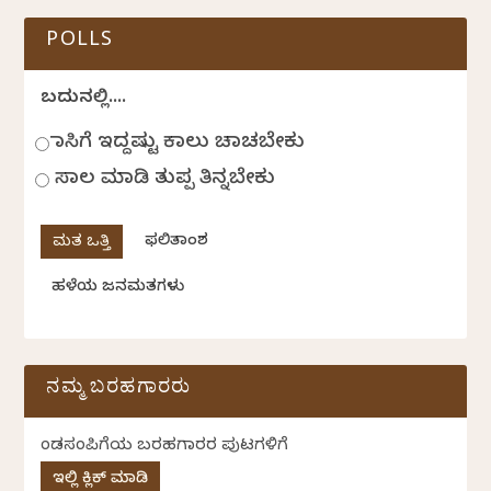
POLLS
ಬದುಕಿನಲ್ಲಿ....
ಹಾಸಿಗೆ ಇದ್ದಷ್ಟು ಕಾಲು ಚಾಚಬೇಕು
ಸಾಲ ಮಾಡಿ ತುಪ್ಪ ತಿನ್ನಬೇಕು
ಫಲಿತಾಂಶ
ಹಳೆಯ ಜನಮತಗಳು
ನಮ್ಮ ಬರಹಗಾರರು
ಕೆಂಡಸಂಪಿಗೆಯ ಬರಹಗಾರರ ಪುಟಗಳಿಗೆ
ಇಲ್ಲಿ ಕ್ಲಿಕ್ ಮಾಡಿ