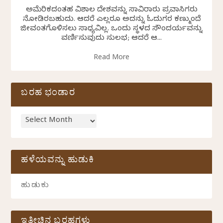
ಅಮೆರಿಕದಂತಹ ವಿಶಾಲ ದೇಶವನ್ನು ಸಾವಿರಾರು ಪ್ರವಾಸಿಗರು
ನೋಡಿರಬಹುದು. ಆದರೆ ಎಲ್ಲರೂ ಅದನ್ನು ಓದುಗರ ಕಣ್ಮುಂದೆ
ಜೀವಂತಗೊಳಿಸಲು ಸಾಧ್ಯವಿಲ್ಲ. ಒಂದು ಸ್ಥಳದ ಸೌಂದರ್ಯವನ್ನು
ವರ್ಣಿಸುವುದು ಸುಲಭ; ಆದರೆ ಆ...
Read More
ಬರಹ ಭಂಡಾರ
ಹಳೆಯವನ್ನು ಹುಡುಕಿ
ಇತ್ತೀಚಿನ ಬರಹಗಳು