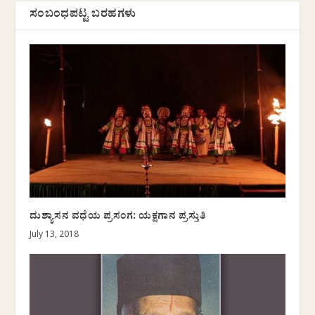
ಸಂಬಂಧಪಟ್ಟ ಬರಹಗಳು
ದುಶ್ಯಾಸನ ವಧೆಯ ಪ್ರಸಂಗ: ಯಕ್ಷಗಾನ ಪ್ರಸ್ತುತಿ
July 13, 2018