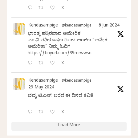
X
Kendasampige
8 Jun 2024
@kendasampige
·
ಭಾರತಕ್ಕೆ ಹತ್ತಿರವಾದ ಅಮೇರಿಕ
ಎಂ.ವಿ. ಶಶಿಭೂಷಣ ರಾಜು ಅಂಕಣ “ಅನೇಕ
ಅಮೆರಿಕಾ” ನಿಮ್ಮ ಓದಿಗೆ
https://tinyurl.com/35mrwwsn
X
Kendasampige
@kendasampige
·
29 May 2024
ಭವ್ಯ ಟಿ.ಎಸ್. ಬರೆದ ಈ ದಿನದ ಕವಿತೆ
X
Load More