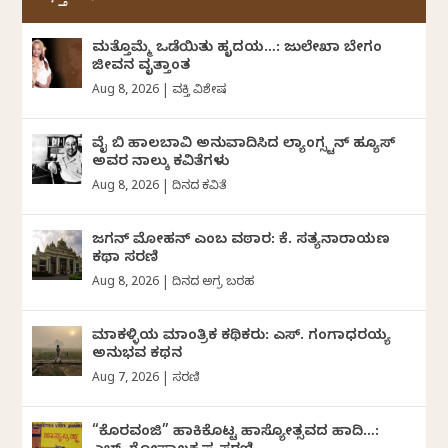
ಮತ್ತೊಮ್ಮೆ ಒಡೆಯಿತು ಹೃದಯ…: ಜುಲೇಖಾ ಬೇಗಂ
ಜೀವನ ವೃತ್ತಾಂತ
Aug 8, 2026
|
ವ್ಯಕ್ತಿ ವಿಶೇಷ
ವೈ ಬಿ ಹಾಲಬಾವಿ ಅನುವಾದಿಸಿದ ಲ್ಯಾಂಗ್ಸ್ಟನ್ ಹ್ಯೂಸ್
ಅವರ ನಾಲ್ಕು ಕವಿತೆಗಳು
Aug 8, 2026
|
ದಿನದ ಕವಿತೆ
ಜಗನ್‌ ಮೋಹನ್‌ ಎಂಬ ವಠಾರ: ಕೆ. ಸತ್ಯನಾರಾಯಣ
ಕಥಾ ಸರಣಿ
Aug 8, 2026
|
ದಿನದ ಅಗ್ರ ಬರಹ
ಮಾಕಳ್ಳಿಯ ಮಾಂತ್ರಿಕ ಕಥಿಕರು: ಎಸ್. ಗಂಗಾಧರಯ್ಯ
ಅನುಭವ ಕಥನ
Aug 7, 2026
|
ಸರಣಿ
“ಕೊರವಂಜಿ” ಹಾಕಿಕೊಟ್ಟ ಹಾಸ್ಯೋತ್ಸವದ ಹಾದಿ…: