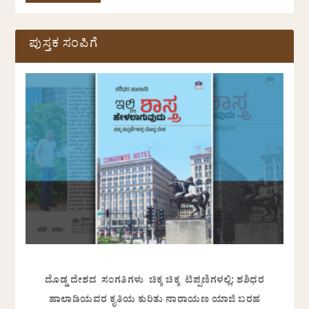
ಪುಸ್ತಕ ಸಂಪಿಗೆ
ದೊಡ್ಡ ದೇಶದ ಸಂಗತಿಗಳು ಚಿಕ್ಕ ಚಿಕ್ಕ ಟಿಪ್ಪಣಿಗಳಲ್ಲಿ: ಶಶಿಧರ
ಹಾಲಾಡಿಯವರ ಕೃತಿಯ ಕುರಿತು ನಾರಾಯಣ ಯಾಜಿ ಬರಹ