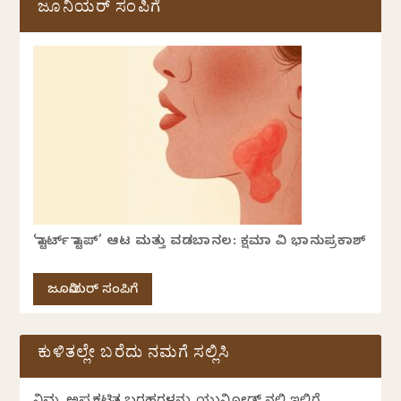
ಜೂನಿಯರ್ ಸಂಪಿಗೆ
‘ಸ್ಟಾರ್ಟ್ ಸ್ಟಾಪ್’ ಆಟ ಮತ್ತು ವಡಬಾನಲ: ಕ್ಷಮಾ ವಿ ಭಾನುಪ್ರಕಾಶ್
ಜೂನಿಯರ್ ಸಂಪಿಗೆ
ಕುಳಿತಲ್ಲೇ ಬರೆದು ನಮಗೆ ಸಲ್ಲಿಸಿ