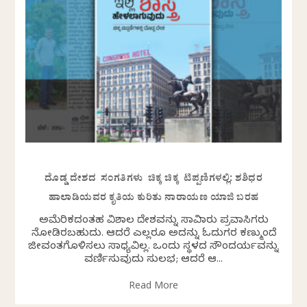
ದೊಡ್ಡ ದೇಶದ ಸಂಗತಿಗಳು ಚಿಕ್ಕ ಚಿಕ್ಕ ಟಿಪ್ಪಣಿಗಳಲ್ಲಿ: ಶಶಿಧರ
ಹಾಲಾಡಿಯವರ ಕೃತಿಯ ಕುರಿತು ನಾರಾಯಣ ಯಾಜಿ ಬರಹ
ಅಮೆರಿಕದಂತಹ ವಿಶಾಲ ದೇಶವನ್ನು ಸಾವಿರಾರು ಪ್ರವಾಸಿಗರು
ನೋಡಿರಬಹುದು. ಆದರೆ ಎಲ್ಲರೂ ಅದನ್ನು ಓದುಗರ ಕಣ್ಮುಂದೆ
ಜೀವಂತಗೊಳಿಸಲು ಸಾಧ್ಯವಿಲ್ಲ. ಒಂದು ಸ್ಥಳದ ಸೌಂದರ್ಯವನ್ನು
ವರ್ಣಿಸುವುದು ಸುಲಭ; ಆದರೆ ಆ...
Read More