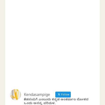
Kendasampige
Follow
ಕೆಂಡಸಂಪಿಗೆ ಎಂಬುದು ಕನ್ನಡ ಅಂತರ್ಜಾಲ ಲೋಕದ
ಒಂದು ಅನನ್ಯ ಪರಿಮಳ.