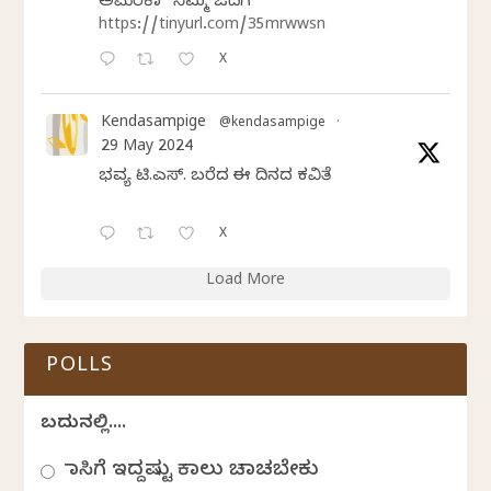
ಅಮೆರಿಕಾ” ನಿಮ್ಮ ಓದಿಗೆ
https://tinyurl.com/35mrwwsn
X
Kendasampige
@kendasampige
·
29 May 2024
ಭವ್ಯ ಟಿ.ಎಸ್. ಬರೆದ ಈ ದಿನದ ಕವಿತೆ
X
Load More
POLLS
ಬದುಕಿನಲ್ಲಿ....
ಹಾಸಿಗೆ ಇದ್ದಷ್ಟು ಕಾಲು ಚಾಚಬೇಕು