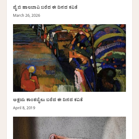
ವೈ ಬಿ ಹಾಲಬಾವಿ ಬರೆದ ಈ ದಿನದ ಕವಿತೆ
March 26, 2026
ಅಕ್ಷಯ ಕಾಂತಬೈಲು ಬರೆದ ಈ ದಿನದ ಕವಿತೆ
April 8, 2019