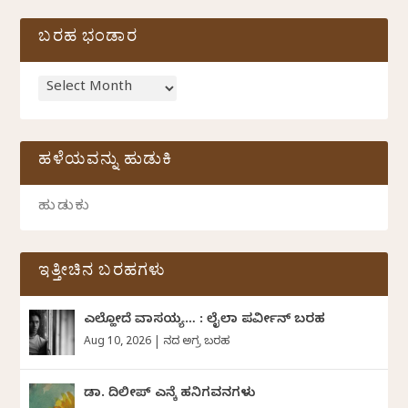
ಬರಹ ಭಂಡಾರ
ಹಳೆಯವನ್ನು ಹುಡುಕಿ
ಇತ್ತೀಚಿನ ಬರಹಗಳು
ಎಲ್ಹೋದೆ ವಾಸಯ್ಯ… : ಲೈಲಾ ಪರ್ವೀನ್‌ ಬರಹ
Aug 10, 2026
|
ದಿನದ ಅಗ್ರ ಬರಹ
ಡಾ. ದಿಲೀಪ್ ಎನ್ಕೆ ಹನಿಗವನಗಳು