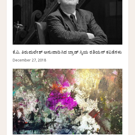
ಕೆ.ವಿ. ತಿರುಮಲೇಶ್ ಅನುವಾದಿಸಿದ ಬ್ರಾಡ್ ಸ್ಕಿಯ ರಶಿಯನ್ ಕವಿತೆಗಳು
December 27, 2018