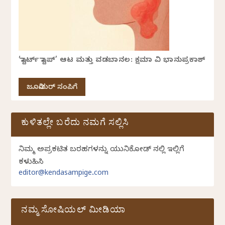
‘ಸ್ಟಾರ್ಟ್ ಸ್ಟಾಪ್’ ಆಟ ಮತ್ತು ವಡಬಾನಲ: ಕ್ಷಮಾ ವಿ ಭಾನುಪ್ರಕಾಶ್
ಜೂನಿಯರ್ ಸಂಪಿಗೆ
ಕುಳಿತಲ್ಲೇ ಬರೆದು ನಮಗೆ ಸಲ್ಲಿಸಿ
ನಿಮ್ಮ ಅಪ್ರಕಟಿತ ಬರಹಗಳನ್ನು ಯುನಿಕೋಡ್ ನಲ್ಲಿ ಇಲ್ಲಿಗೆ
ಕಳುಹಿಸಿ
editor@kendasampige.com
ನಮ್ಮ ಸೋಷಿಯಲ್‌ ಮೀಡಿಯಾ