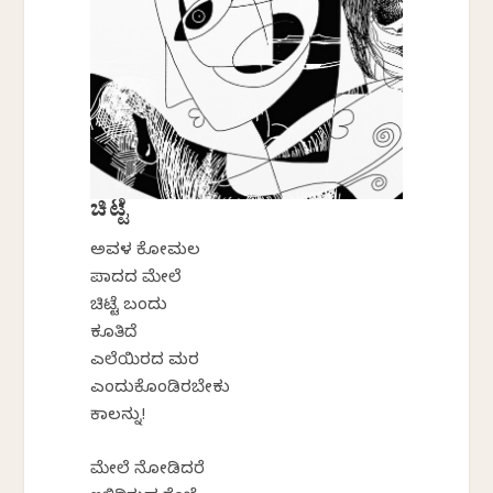
ಚಿಟ್ಟೆ
ಅವಳ ಕೋಮಲ
ಪಾದದ ಮೇಲೆ
ಚಿಟ್ಟೆ ಬಂದು
ಕೂತಿದೆ
ಎಲೆಯಿರದ ಮರ
ಎಂದುಕೊಂಡಿರಬೇಕು
ಕಾಲನ್ನು!
ಮೇಲೆ ನೋಡಿದರೆ