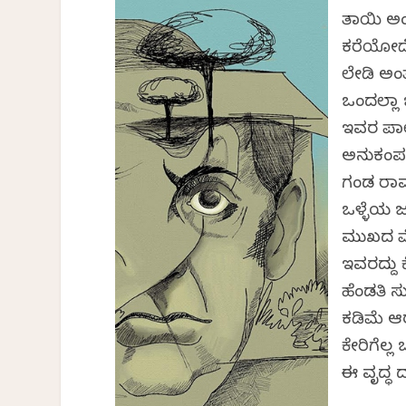
ತಾಯಿ ಅಂ
ಕರೆಯೋದೇ
ಲೇಡಿ ಅಂತ
ಒಂದಲ್ಲಾ
ಇವರ ಪಾಲಿ
ಅನುಕಂಪವ
ಗಂಡ ರಾಮ
ಒಳ್ಳೆಯ 
ಮುಖದ ಮ
ಇವರದ್ದು
ಹೆಂಡತಿ ಸ
ಕಡಿಮೆ ಆಗ
ಕೇರಿಗೆಲ್
ಈ ವೃದ್ಧ 