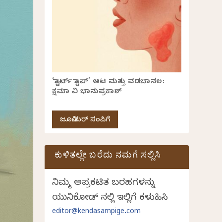
‘ಸ್ಟಾರ್ಟ್ ಸ್ಟಾಪ್’ ಆಟ ಮತ್ತು ವಡಬಾನಲ:
ಕ್ಷಮಾ ವಿ ಭಾನುಪ್ರಕಾಶ್
ಜೂನಿಯರ್ ಸಂಪಿಗೆ
ಕುಳಿತಲ್ಲೇ ಬರೆದು ನಮಗೆ ಸಲ್ಲಿಸಿ
ನಿಮ್ಮ ಅಪ್ರಕಟಿತ ಬರಹಗಳನ್ನು
ಯುನಿಕೋಡ್ ನಲ್ಲಿ ಇಲ್ಲಿಗೆ ಕಳುಹಿಸಿ
editor@kendasampige.com