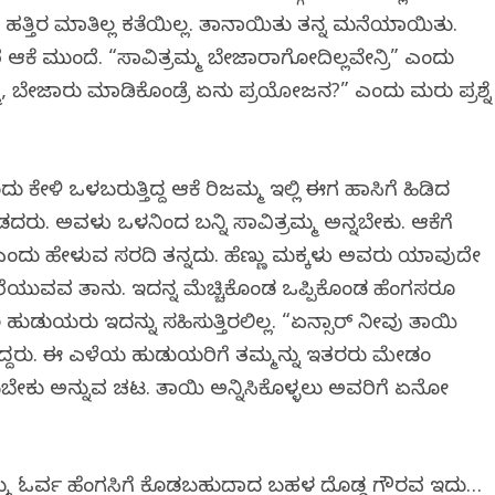
ಹತ್ತಿರ ಮಾತಿಲ್ಲ ಕತೆಯಿಲ್ಲ. ತಾನಾಯಿತು ತನ್ನ ಮನೆಯಾಯಿತು.
ಮುಂದೆ. “ಸಾವಿತ್ರಮ್ಮ ಬೇಜಾರಾಗೋದಿಲ್ಲವೇನ್ರಿ” ಎಂದು
 ಬೇಜಾರು ಮಾಡಿಕೊಂಡ್ರೆ ಏನು ಪ್ರಯೋಜನ?” ಎಂದು ಮರು ಪ್ರಶ್ನೆ
ಂದು ಕೇಳಿ ಒಳಬರುತ್ತಿದ್ದ ಆಕೆ ಗಿರಿಜಮ್ಮ ಇಲ್ಲಿ ಈಗ ಹಾಸಿಗೆ ಹಿಡಿದ
ು. ಅವಳು ಒಳಗಿನಿಂದ ಬನ್ನಿ ಸಾವಿತ್ರಮ್ಮ ಅನ್ನಬೇಕು. ಆಕೆಗೆ
ಎಂದು ಹೇಳುವ ಸರದಿ ತನ್ನದು. ಹೆಣ್ಣು ಮಕ್ಕಳು ಅವರು ಯಾವುದೇ
ಯುವವ ತಾನು. ಇದನ್ನ ಮೆಚ್ಚಿಕೊಂಡ ಒಪ್ಪಿಕೊಂಡ ಹೆಂಗಸರೂ
ಹುಡುಗಿಯರು ಇದನ್ನು ಸಹಿಸುತ್ತಿರಲಿಲ್ಲ. “ಏನ್ಸಾರ್ ನೀವು ತಾಯಿ
ತಿದ್ದರು. ಈ ಎಳೆಯ ಹುಡುಗಿಯರಿಗೆ ತಮ್ಮನ್ನು ಇತರರು ಮೇಡಂ
ಕು ಅನ್ನುವ ಚಟ. ತಾಯಿ ಅನ್ನಿಸಿಕೊಳ್ಳಲು ಅವರಿಗೆ ಏನೋ
 ಓರ್ವ ಹೆಂಗಸಿಗೆ ಕೊಡಬಹುದಾದ ಬಹಳ ದೊಡ್ಡ ಗೌರವ ಇದು…