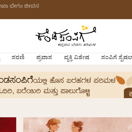
ಲೇಖಾ ಬೇಗಂ ಜೀವನ
ಸರಣಿ
ಪ್ರವಾಸ
ವ್ಯಕ್ತಿ ವಿಶೇಷ
ಸಂಪಿಗೆ ಸ್ಪೆಷಲ