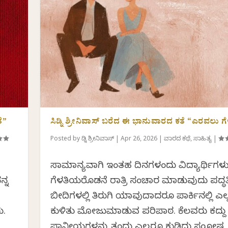
ೆ”
ಸಿಡ್ನಿ ಶ್ರೀನಿವಾಸ್ ಬರೆದ ಈ ಭಾನುವಾರದ ಕತೆ “ಎರವಲು ಗೆ
Posted by
ಸಿಡ್ನಿ ಶ್ರೀನಿವಾಸ್
|
Apr 26, 2026
|
ವಾರದ ಕಥೆ
,
ಸಾಹಿತ್ಯ
|
ಸಾಮಾನ್ಯವಾಗಿ ಇಂತಹ ದಿನಗಳಂದು ವಿದ್ಯಾರ್ಥಿಗಳ
ನ್ನ
ಗೆಳತಿಯರೊಡನೆ ರಾತ್ರಿ ಸಂಚಾರ ಮಾಡುವುದು ಪದ್ಧತ
ಬೀದಿಗಳಲ್ಲಿ ತಿರುಗಿ ಯಾವುದಾದರೂ ಪಾರ್ಕಿನಲ್ಲಿ ಎಲ
ು.
ಕುಳಿತು ಮೋಜುಮಾಡುವ ಪರಿಪಾಠ. ಕೆಲವರು ಕದ್ದು
ಪಾನೀಯಗಳನ್ನು ತಂದು ಎಲ್ಲರೂ ಕುಡಿದು ಸಂತೋಷ