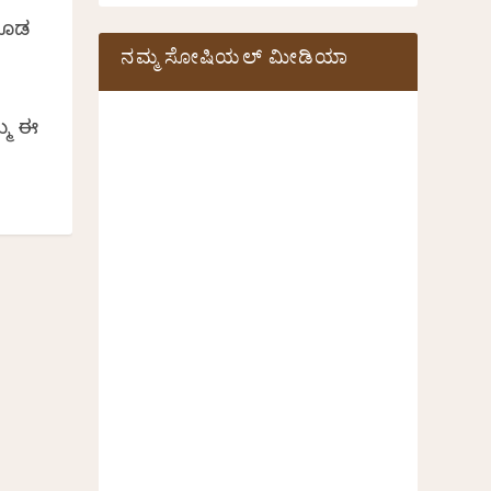
 ಕೂಡ
ನಮ್ಮ ಸೋಷಿಯಲ್‌ ಮೀಡಿಯಾ
ಮ್ಮ ಈ