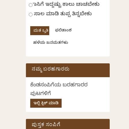
ಹಾಸಿಗೆ ಇದ್ದಷ್ಟು ಕಾಲು ಚಾಚಬೇಕು
ಸಾಲ ಮಾಡಿ ತುಪ್ಪ ತಿನ್ನಬೇಕು
ಫಲಿತಾಂಶ
ಹಳೆಯ ಜನಮತಗಳು
ನಮ್ಮ ಬರಹಗಾರರು
ಕೆಂಡಸಂಪಿಗೆಯ ಬರಹಗಾರರ
ಪುಟಗಳಿಗೆ
ಇಲ್ಲಿ ಕ್ಲಿಕ್ ಮಾಡಿ
ಪುಸ್ತಕ ಸಂಪಿಗೆ