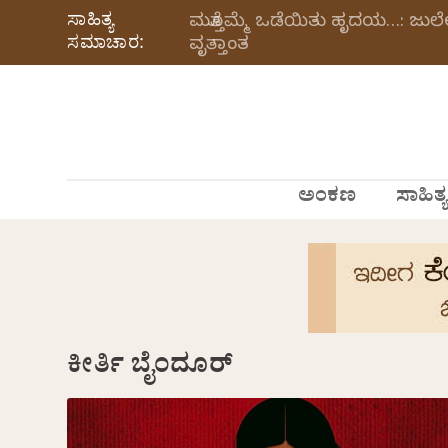
ಸಾಹಿತ್ಯ
ಮತ್ತೊಮ್ಮೆ ಒಡೆಯಿತು ಹೃದಯ…: ಜು
ಸಮಾಚಾರ:
ವೃತ್ತಾಂತ
ಅಂಕಣ
ಸಾಹಿತ್ಯ
ಕೀರ್ತಿ ಬೈಂದೂರ್