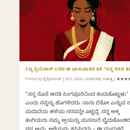
ಸಿಡ್ನಿ ಶ್ರೀನಿವಾಸ್ ಬರೆದ ಈ ಭಾನುವಾರದ ಕತೆ “ನನ್ನ ಸರದ ಕತ
Posted by
ಸಿಡ್ನಿ ಶ್ರೀನಿವಾಸ್
|
Jul 5, 2026
|
ವಾರದ ಕಥೆ
,
ಸಾಹಿತ್ಯ
|
“ನನ್ನ ಸೊಸೆ ಆರತಿ ಸಿಂಗಪೂರಿನಿಂದ ತಂದುಕೊಟ್ಟಳು”
ಎಂದು ನನ್ನನ್ನು ಹೊಗಳಿದರು. ನಾನು ಬಿಕೋ ಎನ್ನುವ ನ
ಮದುವೆಯ ಹಳೆಯ ಸರವನ್ನೇ ತೊಟ್ಟಿದ್ದೆ. ನನ್ನ ಅಕ್ಕ
ತಂಗಿಯರು ನಮ್ಮ ಅತ್ತೆಯನ್ನು ಮನಸಾರೆ ಬೈದುಕೊಂಡರ
ನನ್ನ ಅಮ್ಮ ಆಕೆಯನ್ನು ಶಪಿಸಿದರು – ಈ ಮುದುಕಿಗೆ