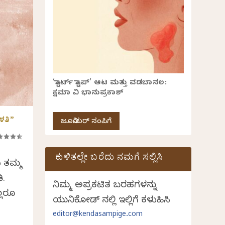
‘ಸ್ಟಾರ್ಟ್ ಸ್ಟಾಪ್’ ಆಟ ಮತ್ತು ವಡಬಾನಲ:
ಕ್ಷಮಾ ವಿ ಭಾನುಪ್ರಕಾಶ್
ಳತಿ”
ಜೂನಿಯರ್ ಸಂಪಿಗೆ
ಕುಳಿತಲ್ಲೇ ಬರೆದು ನಮಗೆ ಸಲ್ಲಿಸಿ
ು ತಮ್ಮ
ಿ.
ನಿಮ್ಮ ಅಪ್ರಕಟಿತ ಬರಹಗಳನ್ನು
್ಲರೂ
ಯುನಿಕೋಡ್ ನಲ್ಲಿ ಇಲ್ಲಿಗೆ ಕಳುಹಿಸಿ
editor@kendasampige.com