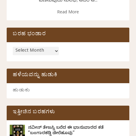
ವರ್ಣಿಸುವುದು ಸುಲಭ; ಆದರೆ ಆ...
Read More
ಬರಹ ಭಂಡಾರ
ಹಳೆಯವನ್ನು ಹುಡುಕಿ
ಇತ್ತೀಚಿನ ಬರಹಗಳು
ನವೀನ್‌ ತೇಜಸ್ವಿ ಬರೆದ ಈ ಭಾನುವಾರದ ಕತೆ
“ಬಂಗಾರಕಡ್ಡಿ ಡೇರೆಹೂವು”