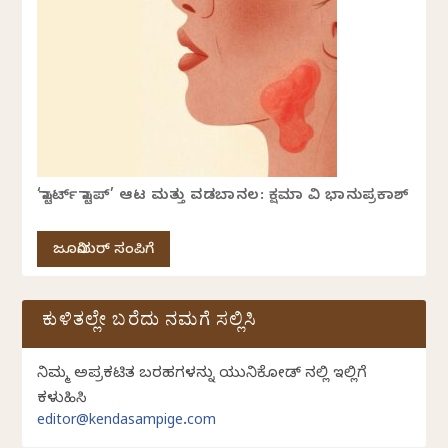
‘ಸ್ಟಾರ್ಟ್ ಸ್ಟಾಪ್’ ಆಟ ಮತ್ತು ವಡಬಾನಲ: ಕ್ಷಮಾ ವಿ ಭಾನುಪ್ರಕಾಶ್
ಜೂನಿಯರ್ ಸಂಪಿಗೆ
ಕುಳಿತಲ್ಲೇ ಬರೆದು ನಮಗೆ ಸಲ್ಲಿಸಿ
ನಿಮ್ಮ ಅಪ್ರಕಟಿತ ಬರಹಗಳನ್ನು ಯುನಿಕೋಡ್ ನಲ್ಲಿ ಇಲ್ಲಿಗೆ
ಕಳುಹಿಸಿ
editor@kendasampige.com