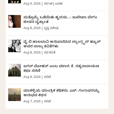
Aug 9, 2026
|
ದಿನದ ಅಗ್ರ ಬರಹ
ಮತ್ತೊಮ್ಮೆ ಒಡೆಯಿತು ಹೃದಯ…: ಜುಲೇಖಾ ಬೇಗಂ
ಜೀವನ ವೃತ್ತಾಂತ
Aug 8, 2026
|
ವ್ಯಕ್ತಿ ವಿಶೇಷ
ವೈ ಬಿ ಹಾಲಬಾವಿ ಅನುವಾದಿಸಿದ ಲ್ಯಾಂಗ್ಸ್ಟನ್ ಹ್ಯೂಸ್
ಅವರ ನಾಲ್ಕು ಕವಿತೆಗಳು
Aug 8, 2026
|
ದಿನದ ಕವಿತೆ
ಜಗನ್‌ ಮೋಹನ್‌ ಎಂಬ ವಠಾರ: ಕೆ. ಸತ್ಯನಾರಾಯಣ
ಕಥಾ ಸರಣಿ
Aug 8, 2026
|
ಸರಣಿ
ಮಾಕಳ್ಳಿಯ ಮಾಂತ್ರಿಕ ಕಥಿಕರು: ಎಸ್. ಗಂಗಾಧರಯ್ಯ
ಅನುಭವ ಕಥನ
Aug 7, 2026
|
ಸರಣಿ