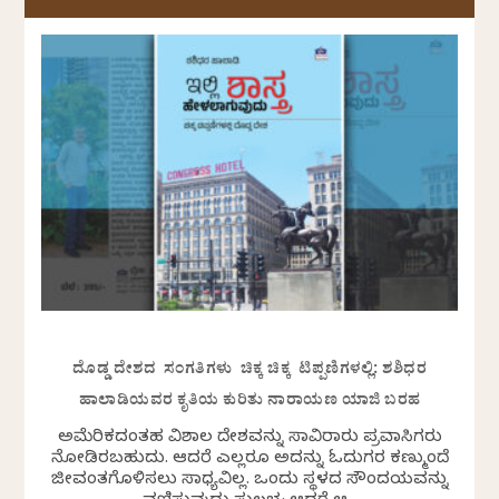
ದೊಡ್ಡ ದೇಶದ ಸಂಗತಿಗಳು ಚಿಕ್ಕ ಚಿಕ್ಕ ಟಿಪ್ಪಣಿಗಳಲ್ಲಿ: ಶಶಿಧರ
ಹಾಲಾಡಿಯವರ ಕೃತಿಯ ಕುರಿತು ನಾರಾಯಣ ಯಾಜಿ ಬರಹ
ಅಮೆರಿಕದಂತಹ ವಿಶಾಲ ದೇಶವನ್ನು ಸಾವಿರಾರು ಪ್ರವಾಸಿಗರು
ನೋಡಿರಬಹುದು. ಆದರೆ ಎಲ್ಲರೂ ಅದನ್ನು ಓದುಗರ ಕಣ್ಮುಂದೆ
ಜೀವಂತಗೊಳಿಸಲು ಸಾಧ್ಯವಿಲ್ಲ. ಒಂದು ಸ್ಥಳದ ಸೌಂದರ್ಯವನ್ನು