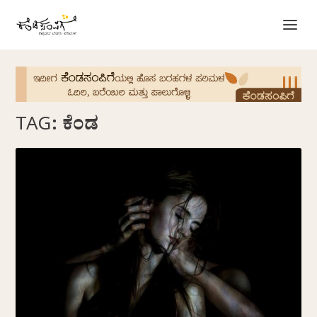
TAG:
ಕೆಂಡ