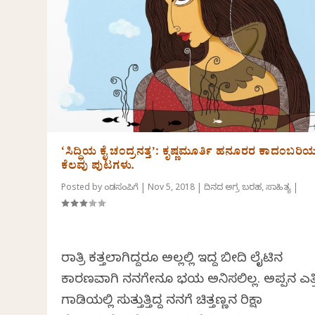
‘ಸಿದ್ಧಿಯ ಕೈ ಚಂದ್ರನತ್ತ’: ಕೃಷ್ಣಮೂರ್ತಿ ಹನೂರರ ಕಾದಂಬರಿ
ಕೆಲವು ಪುಟಗಳು.
Posted by
ಕೆಂಡಸಂಪಿಗೆ
|
Nov 5, 2018
|
ದಿನದ ಅಗ್ರ ಬರಹ
,
ಸಾಹಿತ್ಯ
|
ರಾತ್ರಿ ಕತ್ತಲಾಗಿದ್ದರೂ ಅಲ್ಲಲ್ಲಿ ಇದ್ದ ಬೀದಿ ಲೈಟಿನ
ಕಾರಣವಾಗಿ ನನಗೇನೂ ಭಯ ಅನಿಸಲಿಲ್ಲ. ಅಪ್ಪನ ಎತ್
ಗಾಡಿಯಲ್ಲಿ ಸುತ್ತುತ್ತಿದ್ದ ನನಗೆ ಚಿತ್ತಣ್ಣನ ರಿಕ್ಷಾ