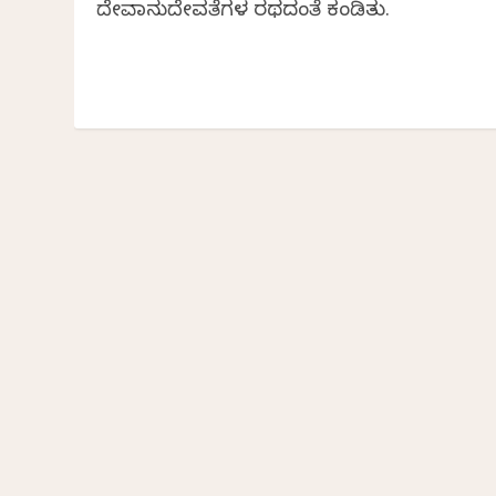
ದೇವಾನುದೇವತೆಗಳ ರಥದಂತೆ ಕಂಡಿತು.