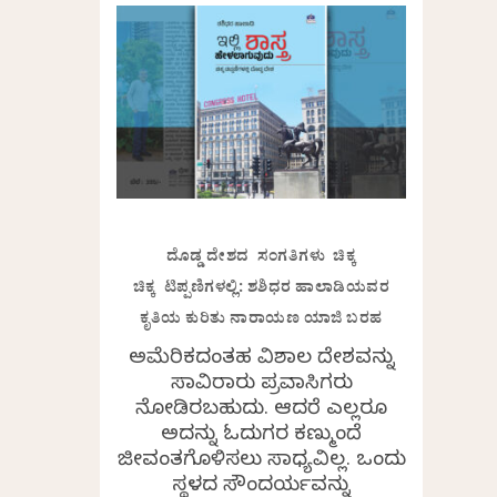
ದೊಡ್ಡ ದೇಶದ ಸಂಗತಿಗಳು ಚಿಕ್ಕ
ಚಿಕ್ಕ ಟಿಪ್ಪಣಿಗಳಲ್ಲಿ: ಶಶಿಧರ ಹಾಲಾಡಿಯವರ
ಕೃತಿಯ ಕುರಿತು ನಾರಾಯಣ ಯಾಜಿ ಬರಹ
ಅಮೆರಿಕದಂತಹ ವಿಶಾಲ ದೇಶವನ್ನು
ಸಾವಿರಾರು ಪ್ರವಾಸಿಗರು
ನೋಡಿರಬಹುದು. ಆದರೆ ಎಲ್ಲರೂ
ಅದನ್ನು ಓದುಗರ ಕಣ್ಮುಂದೆ
ಜೀವಂತಗೊಳಿಸಲು ಸಾಧ್ಯವಿಲ್ಲ. ಒಂದು
ಸ್ಥಳದ ಸೌಂದರ್ಯವನ್ನು