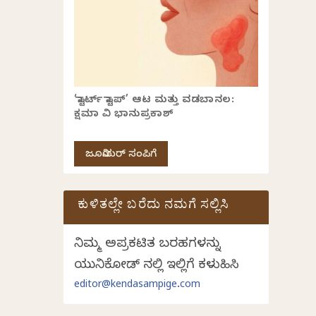
‘ಸ್ಟಾರ್ಟ್ ಸ್ಟಾಪ್’ ಆಟ ಮತ್ತು ವಡಬಾನಲ:
ಕ್ಷಮಾ ವಿ ಭಾನುಪ್ರಕಾಶ್
ಜೂನಿಯರ್ ಸಂಪಿಗೆ
ಕುಳಿತಲ್ಲೇ ಬರೆದು ನಮಗೆ ಸಲ್ಲಿಸಿ
ನಿಮ್ಮ ಅಪ್ರಕಟಿತ ಬರಹಗಳನ್ನು
ಯುನಿಕೋಡ್ ನಲ್ಲಿ ಇಲ್ಲಿಗೆ ಕಳುಹಿಸಿ
editor@kendasampige.com