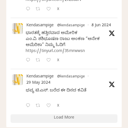
https://tinyurl.com/2v28abrv
X
Kendasampige
8 Jun 2024
@kendasampige
·
ಭಾರತಕ್ಕೆ ಹತ್ತಿರವಾದ ಅಮೇರಿಕ
ಎಂ.ವಿ. ಶಶಿಭೂಷಣ ರಾಜು ಅಂಕಣ “ಅನೇಕ
ಅಮೆರಿಕಾ” ನಿಮ್ಮ ಓದಿಗೆ
https://tinyurl.com/35mrwwsn
X
Kendasampige
@kendasampige
·
29 May 2024
ಭವ್ಯ ಟಿ.ಎಸ್. ಬರೆದ ಈ ದಿನದ ಕವಿತೆ
X
Load More