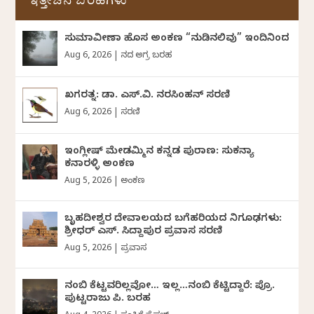
ಇತ್ತೀಚಿನ ಬರಹಗಳು
ಸುಮಾವೀಣಾ ಹೊಸ ಅಂಕಣ “ನುಡಿನಲಿವು” ಇಂದಿನಿಂದ
Aug 6, 2026
|
ದಿನದ ಅಗ್ರ ಬರಹ
ಖಗರತ್ನ: ಡಾ. ಎಸ್.ವಿ. ನರಸಿಂಹನ್‌‌ ಸರಣಿ
Aug 6, 2026
|
ಸರಣಿ
ಇಂಗ್ಲೀಷ್ ಮೇಡಮ್ಮಿನ ಕನ್ನಡ ಪುರಾಣ: ಸುಕನ್ಯಾ
ಕನಾರಳ್ಳಿ ಅಂಕಣ
Aug 5, 2026
|
ಅಂಕಣ
ಬೃಹದೀಶ್ವರ ದೇವಾಲಯದ ಬಗೆಹರಿಯದ ನಿಗೂಢಗಳು:
ಶ್ರೀಧರ್‌ ಎಸ್.‌ ಸಿದ್ದಾಪುರ ಪ್ರವಾಸ ಸರಣಿ
Aug 5, 2026
|
ಪ್ರವಾಸ
ನಂಬಿ ಕೆಟ್ಟವರಿಲ್ಲವೋ… ಇಲ್ಲ…ನಂಬಿ ಕೆಟ್ಟಿದ್ದಾರೆ: ಪ್ರೊ.
ಪುಟ್ಟರಾಜು ಪಿ. ಬರಹ