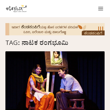
TAG:
ನಾಟಕ ರಂಗಭೂಮಿ