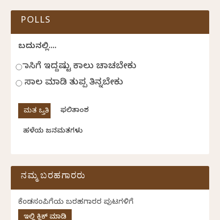
POLLS
ಬದುಕಿನಲ್ಲಿ....
ಹಾಸಿಗೆ ಇದ್ದಷ್ಟು ಕಾಲು ಚಾಚಬೇಕು
ಸಾಲ ಮಾಡಿ ತುಪ್ಪ ತಿನ್ನಬೇಕು
ಫಲಿತಾಂಶ
ಹಳೆಯ ಜನಮತಗಳು
ನಮ್ಮ ಬರಹಗಾರರು
ಕೆಂಡಸಂಪಿಗೆಯ ಬರಹಗಾರರ ಪುಟಗಳಿಗೆ
ಇಲ್ಲಿ ಕ್ಲಿಕ್ ಮಾಡಿ