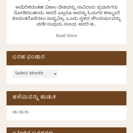
ಅಮೆರಿಕದಂತಹ ವಿಶಾಲ ದೇಶವನ್ನು ಸಾವಿರಾರು ಪ್ರವಾಸಿಗರು
ನೋಡಿರಬಹುದು. ಆದರೆ ಎಲ್ಲರೂ ಅದನ್ನು ಓದುಗರ ಕಣ್ಮುಂದೆ
ಜೀವಂತಗೊಳಿಸಲು ಸಾಧ್ಯವಿಲ್ಲ. ಒಂದು ಸ್ಥಳದ ಸೌಂದರ್ಯವನ್ನು
ವರ್ಣಿಸುವುದು ಸುಲಭ; ಆದರೆ ಆ...
Read More
ಬರಹ ಭಂಡಾರ
ಹಳೆಯವನ್ನು ಹುಡುಕಿ