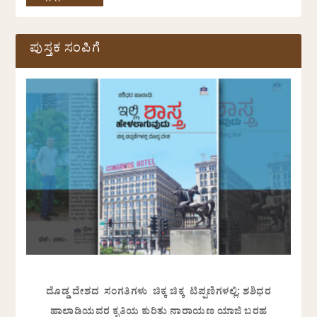
ಪುಸ್ತಕ ಸಂಪಿಗೆ
ದೊಡ್ಡ ದೇಶದ ಸಂಗತಿಗಳು ಚಿಕ್ಕ ಚಿಕ್ಕ ಟಿಪ್ಪಣಿಗಳಲ್ಲಿ: ಶಶಿಧರ
ಹಾಲಾಡಿಯವರ ಕೃತಿಯ ಕುರಿತು ನಾರಾಯಣ ಯಾಜಿ ಬರಹ