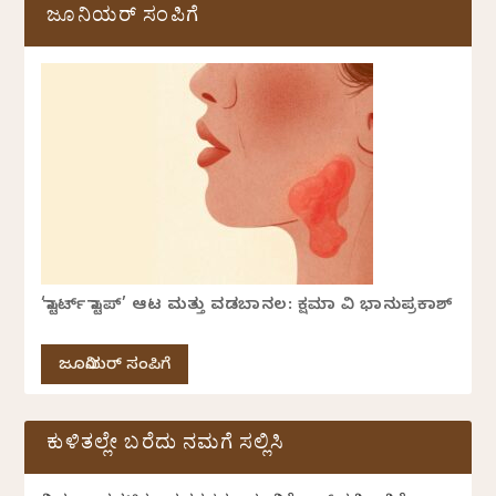
ಜೂನಿಯರ್ ಸಂಪಿಗೆ
‘ಸ್ಟಾರ್ಟ್ ಸ್ಟಾಪ್’ ಆಟ ಮತ್ತು ವಡಬಾನಲ: ಕ್ಷಮಾ ವಿ ಭಾನುಪ್ರಕಾಶ್
ಜೂನಿಯರ್ ಸಂಪಿಗೆ
ಕುಳಿತಲ್ಲೇ ಬರೆದು ನಮಗೆ ಸಲ್ಲಿಸಿ