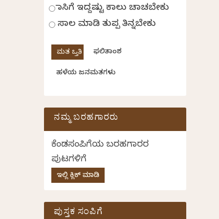
ಹಾಸಿಗೆ ಇದ್ದಷ್ಟು ಕಾಲು ಚಾಚಬೇಕು
ಸಾಲ ಮಾಡಿ ತುಪ್ಪ ತಿನ್ನಬೇಕು
ಫಲಿತಾಂಶ
ಹಳೆಯ ಜನಮತಗಳು
ನಮ್ಮ ಬರಹಗಾರರು
ಕೆಂಡಸಂಪಿಗೆಯ ಬರಹಗಾರರ
ಪುಟಗಳಿಗೆ
ಇಲ್ಲಿ ಕ್ಲಿಕ್ ಮಾಡಿ
ಪುಸ್ತಕ ಸಂಪಿಗೆ