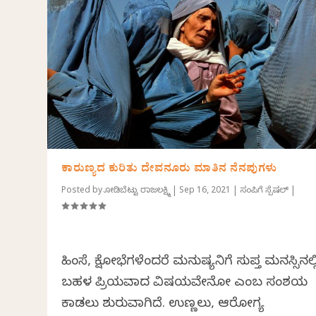
ಕಾರುಣ್ಯದ ಕುರಿತು ದೇವನೂರು ಮಾತಿನ ನೆನಪುಗಳು
Posted by
ಕೋಡಿಬೆಟ್ಟು ರಾಜಲಕ್ಷ್ಮಿ
|
Sep 16, 2021
|
ಸಂಪಿಗೆ ಸ್ಪೆಷಲ್
|
ಹಿಂಸೆ, ಕ್ಷೋಭೆಗಳೆಂದರೆ ಮನುಷ್ಯನಿಗೆ ಸುಪ್ತ ಮನಸ್ಸಿನಲ್ಲ
ಬಹಳ ಪ್ರಿಯವಾದ ವಿಷಯವೇನೋ ಎಂಬ ಸಂಶಯ
ಕಾಡಲು ಶುರುವಾಗಿದೆ. ಉಣ್ಣಲು, ಆರೋಗ್ಯ