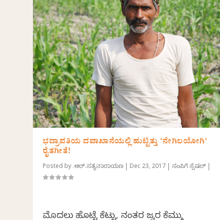
ಭದ್ರಾವತಿಯ ದವಾಖಾನೆಯಲ್ಲಿ ಹುಟ್ಟಿತ್ತು ‘ನೇಗಿಲಯೋಗಿ’
ರೈತಗೀತೆ!
Posted by
ಬಿ.ಆರ್.ಸತ್ಯನಾರಾಯಣ
|
Dec 23, 2017
|
ಸಂಪಿಗೆ ಸ್ಪೆಷಲ್
|
ಮೊದಲು ಹೊಟ್ಟೆ ಕೆಟ್ಟು, ನಂತರ ಜ್ವರ ಕೆಮ್ಮು