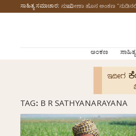
ಸಾಹಿತ್ಯ ಸಮಾಚಾರ:
ಸುಮಾವೀಣಾ ಹೊಸ ಅಂಕಣ “ನುಡಿನಲಿ
ಅಂಕಣ
ಸಾಹಿತ್ಯ
TAG:
B R SATHYANARAYANA