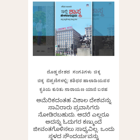
ದೊಡ್ಡ ದೇಶದ ಸಂಗತಿಗಳು ಚಿಕ್ಕ
ಚಿಕ್ಕ ಟಿಪ್ಪಣಿಗಳಲ್ಲಿ: ಶಶಿಧರ ಹಾಲಾಡಿಯವರ
ಕೃತಿಯ ಕುರಿತು ನಾರಾಯಣ ಯಾಜಿ ಬರಹ
ಅಮೆರಿಕದಂತಹ ವಿಶಾಲ ದೇಶವನ್ನು
ಸಾವಿರಾರು ಪ್ರವಾಸಿಗರು
ನೋಡಿರಬಹುದು. ಆದರೆ ಎಲ್ಲರೂ
ಅದನ್ನು ಓದುಗರ ಕಣ್ಮುಂದೆ
ಜೀವಂತಗೊಳಿಸಲು ಸಾಧ್ಯವಿಲ್ಲ. ಒಂದು
ಸ್ಥಳದ ಸೌಂದರ್ಯವನ್ನು