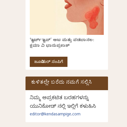
‘ಸ್ಟಾರ್ಟ್ ಸ್ಟಾಪ್’ ಆಟ ಮತ್ತು ವಡಬಾನಲ:
ಕ್ಷಮಾ ವಿ ಭಾನುಪ್ರಕಾಶ್
ಜೂನಿಯರ್ ಸಂಪಿಗೆ
ಕುಳಿತಲ್ಲೇ ಬರೆದು ನಮಗೆ ಸಲ್ಲಿಸಿ
ನಿಮ್ಮ ಅಪ್ರಕಟಿತ ಬರಹಗಳನ್ನು
ಯುನಿಕೋಡ್ ನಲ್ಲಿ ಇಲ್ಲಿಗೆ ಕಳುಹಿಸಿ
editor@kendasampige.com