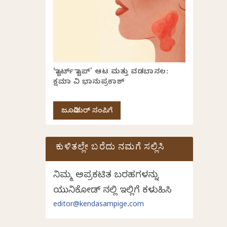
‘ಸ್ಟಾರ್ಟ್ ಸ್ಟಾಪ್’ ಆಟ ಮತ್ತು ವಡಬಾನಲ:
ಕ್ಷಮಾ ವಿ ಭಾನುಪ್ರಕಾಶ್
ಜೂನಿಯರ್ ಸಂಪಿಗೆ
ಕುಳಿತಲ್ಲೇ ಬರೆದು ನಮಗೆ ಸಲ್ಲಿಸಿ
ನಿಮ್ಮ ಅಪ್ರಕಟಿತ ಬರಹಗಳನ್ನು
ಯುನಿಕೋಡ್ ನಲ್ಲಿ ಇಲ್ಲಿಗೆ ಕಳುಹಿಸಿ
editor@kendasampige.com