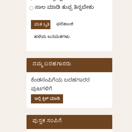
ಸಾಲ ಮಾಡಿ ತುಪ್ಪ ತಿನ್ನಬೇಕು
ಫಲಿತಾಂಶ
ಹಳೆಯ ಜನಮತಗಳು
ನಮ್ಮ ಬರಹಗಾರರು
ಕೆಂಡಸಂಪಿಗೆಯ ಬರಹಗಾರರ
ಪುಟಗಳಿಗೆ
ಇಲ್ಲಿ ಕ್ಲಿಕ್ ಮಾಡಿ
ಪುಸ್ತಕ ಸಂಪಿಗೆ