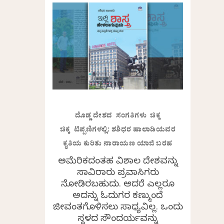
ದೊಡ್ಡ ದೇಶದ ಸಂಗತಿಗಳು ಚಿಕ್ಕ
ಚಿಕ್ಕ ಟಿಪ್ಪಣಿಗಳಲ್ಲಿ: ಶಶಿಧರ ಹಾಲಾಡಿಯವರ
ಕೃತಿಯ ಕುರಿತು ನಾರಾಯಣ ಯಾಜಿ ಬರಹ
ಅಮೆರಿಕದಂತಹ ವಿಶಾಲ ದೇಶವನ್ನು
ಸಾವಿರಾರು ಪ್ರವಾಸಿಗರು
ನೋಡಿರಬಹುದು. ಆದರೆ ಎಲ್ಲರೂ
ಅದನ್ನು ಓದುಗರ ಕಣ್ಮುಂದೆ
ಜೀವಂತಗೊಳಿಸಲು ಸಾಧ್ಯವಿಲ್ಲ. ಒಂದು
ಸ್ಥಳದ ಸೌಂದರ್ಯವನ್ನು