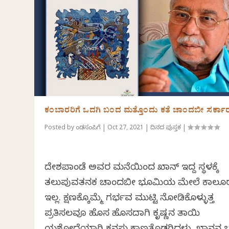
ಕಂಬಾರರಿಗೆ ಒದಗಿ ಬಂದ ಮತ್ತೊಂದು ಕತೆ ಚಾಂದಬೀ ಸರ್ಕಾ
Posted by
ಕೆಂಡಸಂಪಿಗೆ
|
Oct 27, 2021
|
ದಿನದ ಪುಸ್ತಕ
|
ದೇಶಪಾಂಡೆ ಅವರ ಮನೆಯಿಂದ ಖಾನ್ ಇದ್ದ ಸ್ಥಳಕ್ಕೆ
ತಲುಪುವತನಕ ಚಾಂದಬೀ ಭೂಮಿಯ ಮೇಲೆ ಕಾಲೂ
ಇಲ್ಲ. ಕ್ಷಣಕ್ಕೊಮ್ಮೆ ಗರ್ಭವ ಮುಟ್ಟಿ ನೋಡಿಕೊಳ್ಳುತ್ತ
ಪ್ರತಿಸಲವೂ ಹೊಸ ಹೊಸದಾಗಿ ಕೃಷ್ಣನ ತಾಯಿ