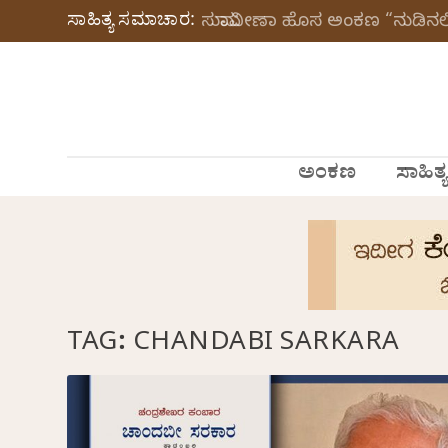
ಸಾಹಿತ್ಯ ಸಮಾಚಾರ:
ಸುಮಾವೀಣಾ ಹೊಸ ಅಂಕಣ “ನುಡಿನಲಿ
ಅಂಕಣ
ಸಾಹಿತ್ಯ
TAG:
CHANDABI SARKARA