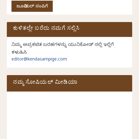
ಜೂನಿಯರ್ ಸಂಪಿಗೆ
ಕುಳಿತಲ್ಲೇ ಬರೆದು ನಮಗೆ ಸಲ್ಲಿಸಿ
ನಿಮ್ಮ ಅಪ್ರಕಟಿತ ಬರಹಗಳನ್ನು ಯುನಿಕೋಡ್ ನಲ್ಲಿ ಇಲ್ಲಿಗೆ
ಕಳುಹಿಸಿ
editor@kendasampige.com
ನಮ್ಮ ಸೋಷಿಯಲ್‌ ಮೀಡಿಯಾ