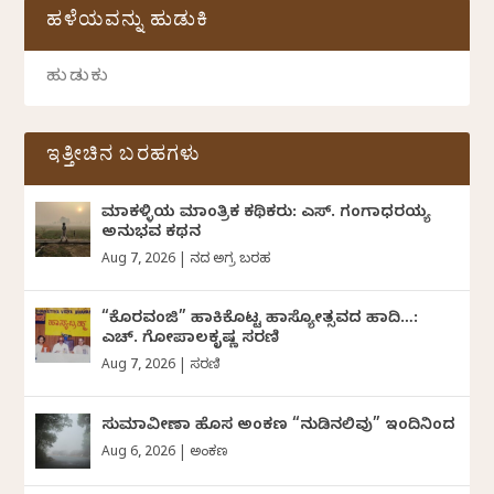
ಹಳೆಯವನ್ನು ಹುಡುಕಿ
ಇತ್ತೀಚಿನ ಬರಹಗಳು
ಮಾಕಳ್ಳಿಯ ಮಾಂತ್ರಿಕ ಕಥಿಕರು: ಎಸ್. ಗಂಗಾಧರಯ್ಯ
ಅನುಭವ ಕಥನ
Aug 7, 2026
|
ದಿನದ ಅಗ್ರ ಬರಹ
“ಕೊರವಂಜಿ” ಹಾಕಿಕೊಟ್ಟ ಹಾಸ್ಯೋತ್ಸವದ ಹಾದಿ…:
ಎಚ್. ಗೋಪಾಲಕೃಷ್ಣ ಸರಣಿ
Aug 7, 2026
|
ಸರಣಿ
ಸುಮಾವೀಣಾ ಹೊಸ ಅಂಕಣ “ನುಡಿನಲಿವು” ಇಂದಿನಿಂದ
Aug 6, 2026
|
ಅಂಕಣ