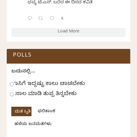
ಭವ್ಯ ಟಿ.ಎಸ್. ಬರೆದ ಈ ದಿನದ ಕವಿತೆ
X
Load More
POLLS
ಬದುಕಿನಲ್ಲಿ....
ಹಾಸಿಗೆ ಇದ್ದಷ್ಟು ಕಾಲು ಚಾಚಬೇಕು
ಸಾಲ ಮಾಡಿ ತುಪ್ಪ ತಿನ್ನಬೇಕು
ಫಲಿತಾಂಶ
ಹಳೆಯ ಜನಮತಗಳು