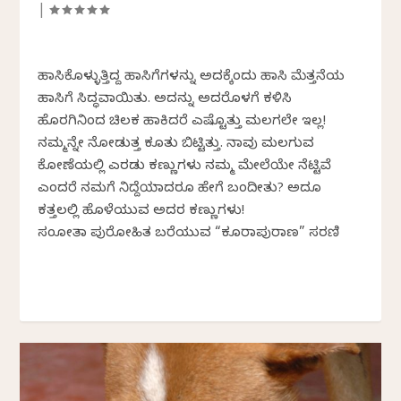
|
ಹಾಸಿಕೊಳ್ಳುತ್ತಿದ್ದ ಹಾಸಿಗೆಗಳನ್ನು ಅದಕ್ಕೆಂದು ಹಾಸಿ ಮೆತ್ತನೆಯ
ಹಾಸಿಗೆ ಸಿದ್ಧವಾಯಿತು. ಅದನ್ನು ಅದರೊಳಗೆ ಕಳಿಸಿ
ಹೊರಗಿನಿಂದ ಚಿಲಕ ಹಾಕಿದರೆ ಎಷ್ಟೊತ್ತು ಮಲಗಲೇ ಇಲ್ಲ!
ನಮ್ಮನ್ನೇ ನೋಡುತ್ತ ಕೂತು ಬಿಟ್ಟಿತ್ತು. ನಾವು ಮಲಗುವ
ಕೋಣೆಯಲ್ಲಿ ಎರಡು ಕಣ್ಣುಗಳು ನಮ್ಮ ಮೇಲೆಯೇ ನೆಟ್ಟಿವೆ
ಎಂದರೆ ನಮಗೆ ನಿದ್ದೆಯಾದರೂ ಹೇಗೆ ಬಂದೀತು? ಅದೂ
ಕತ್ತಲಲ್ಲಿ ಹೊಳೆಯುವ ಅದರ ಕಣ್ಣುಗಳು!
ಸಂಜೋತಾ ಪುರೋಹಿತ ಬರೆಯುವ “ಕೂರಾಪುರಾಣ” ಸರಣಿ