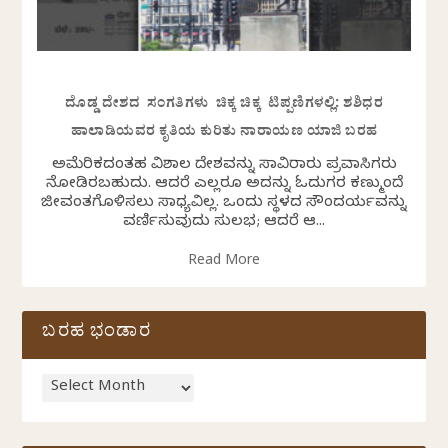
ದೊಡ್ಡ ದೇಶದ ಸಂಗತಿಗಳು ಚಿಕ್ಕ ಚಿಕ್ಕ ಟಿಪ್ಪಣಿಗಳಲ್ಲಿ: ಶಶಿಧರ
ಹಾಲಾಡಿಯವರ ಕೃತಿಯ ಕುರಿತು ನಾರಾಯಣ ಯಾಜಿ ಬರಹ
ಅಮೆರಿಕದಂತಹ ವಿಶಾಲ ದೇಶವನ್ನು ಸಾವಿರಾರು ಪ್ರವಾಸಿಗರು
ನೋಡಿರಬಹುದು. ಆದರೆ ಎಲ್ಲರೂ ಅದನ್ನು ಓದುಗರ ಕಣ್ಮುಂದೆ
ಜೀವಂತಗೊಳಿಸಲು ಸಾಧ್ಯವಿಲ್ಲ. ಒಂದು ಸ್ಥಳದ ಸೌಂದರ್ಯವನ್ನು
ವರ್ಣಿಸುವುದು ಸುಲಭ; ಆದರೆ ಆ...
Read More
ಬರಹ ಭಂಡಾರ