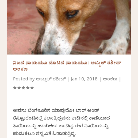
ನಿಜದ ನಾಯಿಯೂ ಮಾಟದ ನಾಯಿಯೂ: ಅಬ್ದುಲ್ ರಶೀದ್
ಅಂಕಣ
Posted by
ಅಬ್ದುಲ್ ರಶೀದ್
|
Jan 10, 2018
|
ಅಂಕಣ
|
ಅವನು ಬೆಂಗಳೂರಿನ ಯಾವುದೋ ಬಾರ್ ಅಂಡ್
ರೆಸ್ಟೋರೆಂಟಿನಲ್ಲಿ ಕೆಲಸಕ್ಕಿದ್ದವನು ಕಾಡಿನಲ್ಲಿ ಕಾಣೆಯಾದ
ತಾಯಿಯನ್ನು ಹುಡುಕಲು ಬಂದಿದ್ದ. ಈಗ ನಾಯಿಯನ್ನು
ಹುಡುಕಲೂ ನನ್ನ ಜೊತೆ ಓಡಾಡುತ್ತಿದ್ದ.