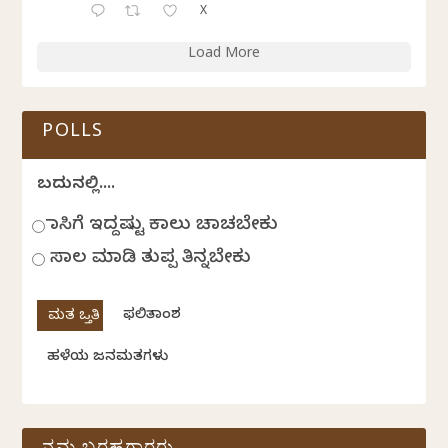
X
Load More
POLLS
ಬದುಕಿನಲ್ಲಿ....
ಹಾಸಿಗೆ ಇದ್ದಷ್ಟು ಕಾಲು ಚಾಚಬೇಕು
ಸಾಲ ಮಾಡಿ ತುಪ್ಪ ತಿನ್ನಬೇಕು
ಫಲಿತಾಂಶ
ಹಳೆಯ ಜನಮತಗಳು