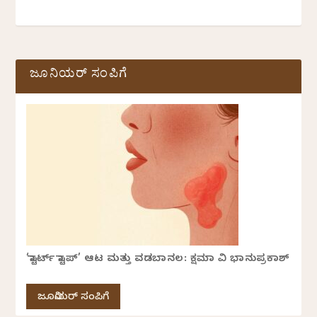
ಜೂನಿಯರ್ ಸಂಪಿಗೆ
‘ಸ್ಟಾರ್ಟ್ ಸ್ಟಾಪ್’ ಆಟ ಮತ್ತು ವಡಬಾನಲ: ಕ್ಷಮಾ ವಿ ಭಾನುಪ್ರಕಾಶ್
ಜೂನಿಯರ್ ಸಂಪಿಗೆ