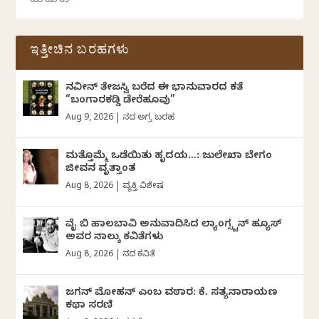
ಇತ್ತೀಚಿನ ಬರಹಗಳು
ನವೀನ್‌ ತೇಜಸ್ವಿ ಬರೆದ ಈ ಭಾನುವಾರದ ಕತೆ
“ಬಂಗಾರಕಡ್ಡಿ ಡೇರೆಹೂವು”
Aug 9, 2026
|
ದಿನದ ಅಗ್ರ ಬರಹ
ಮತ್ತೊಮ್ಮೆ ಒಡೆಯಿತು ಹೃದಯ…: ಜುಲೇಖಾ ಬೇಗಂ
ಜೀವನ ವೃತ್ತಾಂತ
Aug 8, 2026
|
ವ್ಯಕ್ತಿ ವಿಶೇಷ
ವೈ ಬಿ ಹಾಲಬಾವಿ ಅನುವಾದಿಸಿದ ಲ್ಯಾಂಗ್ಸ್ಟನ್ ಹ್ಯೂಸ್
ಅವರ ನಾಲ್ಕು ಕವಿತೆಗಳು
Aug 8, 2026
|
ದಿನದ ಕವಿತೆ
ಜಗನ್‌ ಮೋಹನ್‌ ಎಂಬ ವಠಾರ: ಕೆ. ಸತ್ಯನಾರಾಯಣ
ಕಥಾ ಸರಣಿ