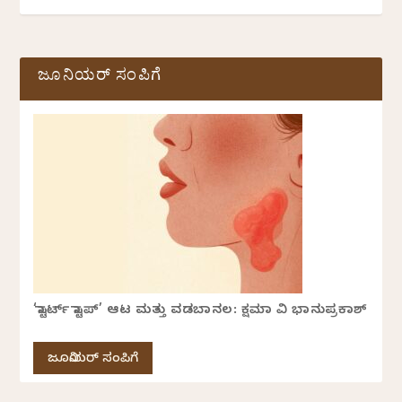
ಜೂನಿಯರ್ ಸಂಪಿಗೆ
‘ಸ್ಟಾರ್ಟ್ ಸ್ಟಾಪ್’ ಆಟ ಮತ್ತು ವಡಬಾನಲ: ಕ್ಷಮಾ ವಿ ಭಾನುಪ್ರಕಾಶ್
ಜೂನಿಯರ್ ಸಂಪಿಗೆ