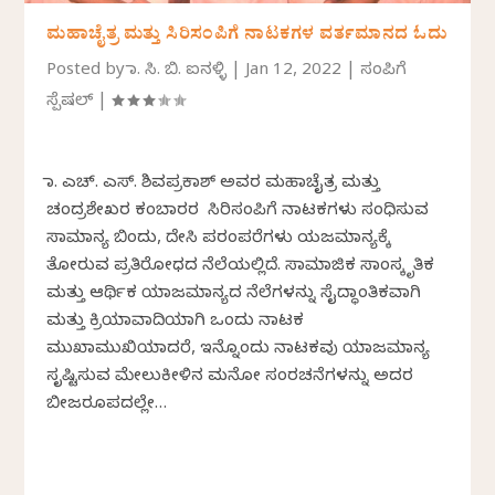
ಮಹಾಚೈತ್ರ ಮತ್ತು ಸಿರಿಸಂಪಿಗೆ ನಾಟಕಗಳ ವರ್ತಮಾನದ ಓದು
Posted by
ಡಾ. ಸಿ. ಬಿ. ಐನಳ್ಳಿ
|
Jan 12, 2022
|
ಸಂಪಿಗೆ
ಸ್ಪೆಷಲ್
|
ಡಾ. ಎಚ್. ಎಸ್. ಶಿವಪ್ರಕಾಶ್ ಅವರ ಮಹಾಚೈತ್ರ ಮತ್ತು
ಚಂದ್ರಶೇಖರ ಕಂಬಾರರ ಸಿರಿಸಂಪಿಗೆ ನಾಟಕಗಳು ಸಂಧಿಸುವ
ಸಾಮಾನ್ಯ ಬಿಂದು, ದೇಸಿ ಪರಂಪರೆಗಳು ಯಜಮಾನ್ಯಕ್ಕೆ
ತೋರುವ ಪ್ರತಿರೋಧದ ನೆಲೆಯಲ್ಲಿದೆ. ಸಾಮಾಜಿಕ ಸಾಂಸ್ಕೃತಿಕ
ಮತ್ತು ಆರ್ಥಿಕ ಯಾಜಮಾನ್ಯದ ನೆಲೆಗಳನ್ನು ಸೈದ್ಧಾಂತಿಕವಾಗಿ
ಮತ್ತು ಕ್ರಿಯಾವಾದಿಯಾಗಿ ಒಂದು ನಾಟಕ
ಮುಖಾಮುಖಿಯಾದರೆ, ಇನ್ನೊಂದು ನಾಟಕವು ಯಾಜಮಾನ್ಯ
ಸೃಷ್ಟಿಸುವ ಮೇಲುಕೀಳಿನ ಮನೋ ಸಂರಚನೆಗಳನ್ನು ಅದರ
ಬೀಜರೂಪದಲ್ಲೇ…