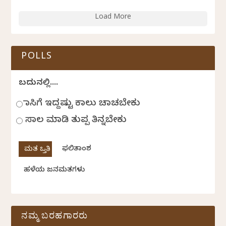
Load More
POLLS
ಬದುಕಿನಲ್ಲಿ....
ಹಾಸಿಗೆ ಇದ್ದಷ್ಟು ಕಾಲು ಚಾಚಬೇಕು
ಸಾಲ ಮಾಡಿ ತುಪ್ಪ ತಿನ್ನಬೇಕು
ಫಲಿತಾಂಶ
ಹಳೆಯ ಜನಮತಗಳು
ನಮ್ಮ ಬರಹಗಾರರು