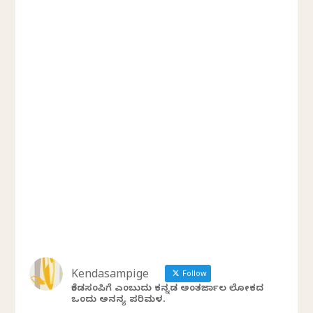
Kendasampige
Follow
ಕೆಂಡಸಂಪಿಗೆ ಎಂಬುದು ಕನ್ನಡ ಅಂತರ್ಜಾಲ ಲೋಕದ
ಒಂದು ಅನನ್ಯ ಪರಿಮಳ.