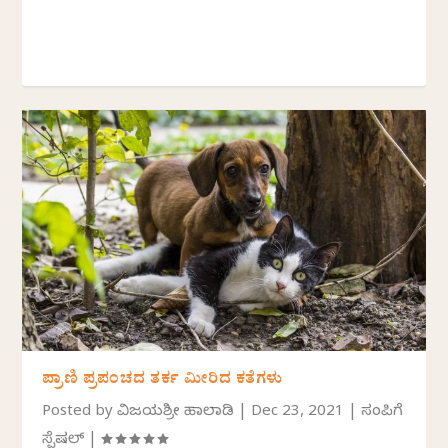
ಪ್ರಾಣಿ ಪ್ರಪಂಚದ ತರ್ಕ ಮೀರಿದ ಕತೆಗಳು
Posted by
ವಿಜಯಶ್ರೀ ಹಾಲಾಡಿ
|
Dec 23, 2021
|
ಸಂಪಿಗೆ
ಸ್ಪೆಷಲ್
|