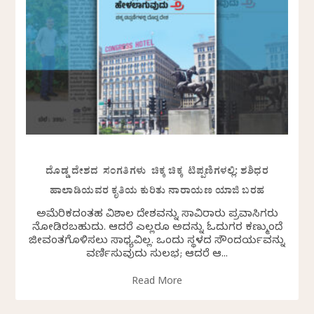
ದೊಡ್ಡ ದೇಶದ ಸಂಗತಿಗಳು ಚಿಕ್ಕ ಚಿಕ್ಕ ಟಿಪ್ಪಣಿಗಳಲ್ಲಿ: ಶಶಿಧರ
ಹಾಲಾಡಿಯವರ ಕೃತಿಯ ಕುರಿತು ನಾರಾಯಣ ಯಾಜಿ ಬರಹ
ಅಮೆರಿಕದಂತಹ ವಿಶಾಲ ದೇಶವನ್ನು ಸಾವಿರಾರು ಪ್ರವಾಸಿಗರು
ನೋಡಿರಬಹುದು. ಆದರೆ ಎಲ್ಲರೂ ಅದನ್ನು ಓದುಗರ ಕಣ್ಮುಂದೆ
ಜೀವಂತಗೊಳಿಸಲು ಸಾಧ್ಯವಿಲ್ಲ. ಒಂದು ಸ್ಥಳದ ಸೌಂದರ್ಯವನ್ನು
ವರ್ಣಿಸುವುದು ಸುಲಭ; ಆದರೆ ಆ...
Read More