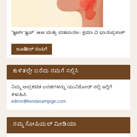
‘ಸ್ಟಾರ್ಟ್ ಸ್ಟಾಪ್’ ಆಟ ಮತ್ತು ವಡಬಾನಲ: ಕ್ಷಮಾ ವಿ ಭಾನುಪ್ರಕಾಶ್
ಜೂನಿಯರ್ ಸಂಪಿಗೆ
ಕುಳಿತಲ್ಲೇ ಬರೆದು ನಮಗೆ ಸಲ್ಲಿಸಿ
ನಿಮ್ಮ ಅಪ್ರಕಟಿತ ಬರಹಗಳನ್ನು ಯುನಿಕೋಡ್ ನಲ್ಲಿ ಇಲ್ಲಿಗೆ
ಕಳುಹಿಸಿ
editor@kendasampige.com
ನಮ್ಮ ಸೋಷಿಯಲ್‌ ಮೀಡಿಯಾ