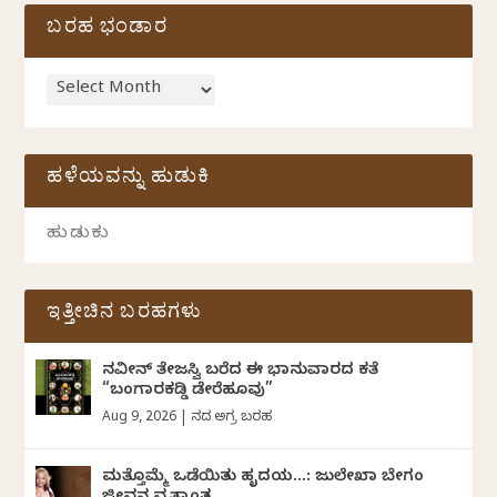
ಬರಹ ಭಂಡಾರ
ಹಳೆಯವನ್ನು ಹುಡುಕಿ
ಇತ್ತೀಚಿನ ಬರಹಗಳು
ನವೀನ್‌ ತೇಜಸ್ವಿ ಬರೆದ ಈ ಭಾನುವಾರದ ಕತೆ
“ಬಂಗಾರಕಡ್ಡಿ ಡೇರೆಹೂವು”
Aug 9, 2026
|
ದಿನದ ಅಗ್ರ ಬರಹ
ಮತ್ತೊಮ್ಮೆ ಒಡೆಯಿತು ಹೃದಯ…: ಜುಲೇಖಾ ಬೇಗಂ