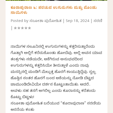
ಕೂರಾಪುರಾಣ ೬: ಪರಚುವ ಉಗುರುಗಳು ಮತ್ತು ಮೊಂಡು
ನಾಯಿಗಳು
Posted by
ಸಂಜೋತಾ ಪುರೋಹಿತ
|
Sep 18, 2024
|
ಸರಣಿ
|
ನಾಯಿಗಳ ಸಲೂನಿನಲ್ಲಿ ಉಗುರುಗಳನ್ನು ಕತ್ತರಿಸುತ್ತಾರೆಂದು
ಗೊತ್ತಾಗಿ ಅಲ್ಲಿಗೆ ಕರೆದುಕೊಂಡು ಹೋದೆವು. ಅಲ್ಲಿ ಅವನ ಯಾವ
ತಂತ್ರಗಳು ನಡೆಯದೇ, ಆಕೆಗಿರುವ ಅನುಭವದಿಂದ
ಉಗುರುಗಳನ್ನು ಕತ್ತರಿಸಿಯೇ ತೀರುತ್ತಾಳೆ ಎಂದು ನಾವು
ಮನಸ್ಸಿನಲ್ಲಿ ಮಂಡಿಗೆ ಮೆಲ್ಲುತ್ತ ಹೊರಗೆ ಕಾಯುತ್ತಿದ್ದೆವು. ಸ್ವಲ್ಪ
ಹೊತ್ತಿನ ನಂತರ ಹೊರಗೆ ಬಂದ ಆಕೆಯನ್ನು ನೋಡಿ ಬೆಟ್ಟದ
ಚಾಮುಂಡಿದೇವಿಯೇ ದರ್ಶನ ಕೊಟ್ಟಂತಾಯಿತು. ಆದರೆ..
ಅವಳು ಸಹ ತನಗೆ ಆಗಲಿಲ್ಲ ಎಂದು ಕೂರಾನನ್ನು ಕರೆತಂದು
ಕೊಟ್ಟು ಬಿಟ್ಟಳು!
ಸಂಜೋತಾ ಪುರೋಹಿತ ಬರೆಯುವ “ಕೂರಾಪುರಾಣ” ಸರಣಿಯ
ಆರನೆಯ ಕಂತು